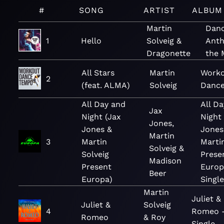
#
SONG
ARTIST
ALBUM
Martin
Dan
1
Hello
Solveig &
Anth
Dragonette
the 
All Stars
Martin
Work
2
(feat. ALMA)
Solveig
Danc
All Day and
All D
Jax
Night (Jax
Night
Jones,
Jones &
Jones
Martin
3
Martin
Marti
Solveig &
Solveig
Prese
Madison
Present
Europ
Beer
Europa)
Single
Martin
Juliet &
Juliet &
Solveig
4
Romeo 
Romeo
& Roy
Single