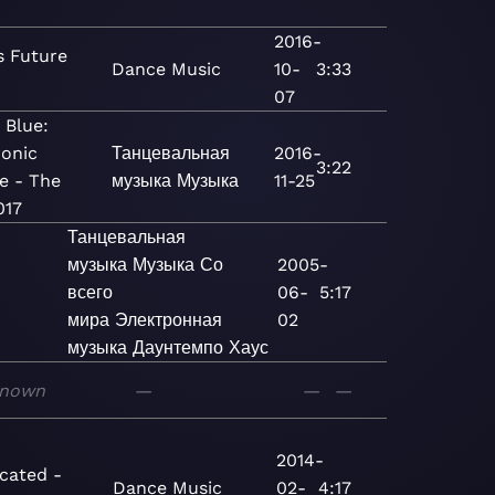
2016-
s Future
Dance
Music
10-
3:33
07
 Blue:
ronic
Танцевальная
2016-
3:22
e - The
музыка
Музыка
11-25
017
Танцевальная
музыка
Музыка
Со
2005-
всего
06-
5:17
мира
Электронная
02
музыка
Даунтемпо
Хаус
nown
—
—
—
2014-
icated -
Dance
Music
02-
4:17