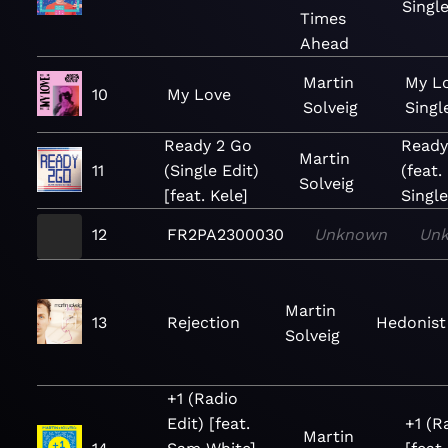
Singl
Times
Ahead
Martin
My Lo
10
My Love
Solveig
Singl
Ready 2 Go
Ready
Martin
11
(Single Edit)
(feat.
Solveig
[feat. Kele]
Singl
12
FR2PA2300030
Unknown
Un
Martin
13
Rejection
Hedonist
Solveig
+1 (Radio
Edit) [feat.
+1 (R
Martin