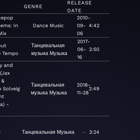
RELEASE
GENRE
DATE
cepop
2010-
ems: In
Dance
Music
09-
4:42
Mix
06
2017-
out
Танцевальная
06-
2:50
e Tempo
музыка
Музыка
16
ay and
 (Jax
 &
Танцевальная
2018-
n Solveig
2:49
музыка
Музыка
11-28
nt
a) -
-
Танцевальная
Музыка
—
3:24