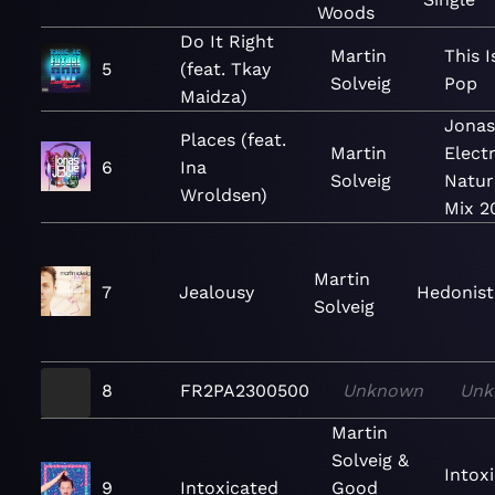
Woods
Do It Right
Martin
This I
5
(feat. Tkay
Solveig
Pop
Maidza)
Jonas
Places (feat.
Martin
Elect
6
Ina
Solveig
Natur
Wroldsen)
Mix 2
Martin
7
Jealousy
Hedonist
Solveig
8
FR2PA2300500
Unknown
Unk
Martin
Solveig &
Intox
9
Intoxicated
Good