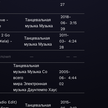
e
27
2018-
ve -
Танцевальная
06-
3:15
e
музыка
Музыка
29
 2 Go
2011-
Танцевальная
 Kele) -
03-
4:24
музыка
Музыка
e
28
known
—
—
—
Танцевальная
музыка
Музыка
Со
2005-
всего
06-
4:44
мира
Электронная
02
музыка
Даунтемпо
Хаус
adio Edit)
2015-
Танцевальная