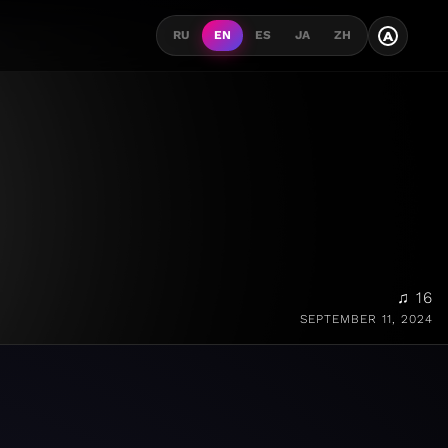
A
RU
EN
ES
JA
ZH
♫ 16
SEPTEMBER 11, 2024