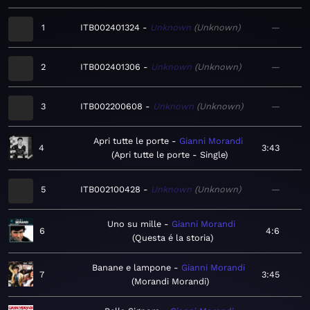
1
ITB002401324
Unknown
Unknown
—
2
ITB002401306
Unknown
Unknown
—
3
ITB002200608
Unknown
Unknown
—
Apri tutte le porte
Gianni Morandi
4
3:43
Apri tutte le porte - Single
5
ITB002100428
Unknown
Unknown
—
Uno su mille
Gianni Morandi
6
4:6
Questa é la storia
Banane e lampone
Gianni Morandi
7
3:45
Morandi Morandi