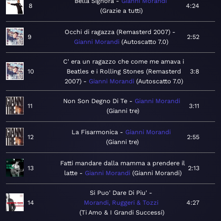
Bella Signora
Gianni Morandi
8
4:24
Grazie a tutti
Occhi di ragazza (Remasterd 2007)
9
2:52
Gianni Morandi
Autoscatto 7.0
C' era un ragazzo che come me amava i
10
Beatles e i Rolling Stones (Remasterd
3:8
2007)
Gianni Morandi
Autoscatto 7.0
Non Son Degno Di Te
Gianni Morandi
11
3:11
Gianni tre
La Fisarmonica
Gianni Morandi
12
2:55
Gianni tre
Fatti mandare dalla mamma a prendere il
13
2:13
latte
Gianni Morandi
Gianni Morandi
Si Puo' Dare Di Piu'
14
Morandi, Ruggeri & Tozzi
4:27
Ti Amo & I Grandi Successi