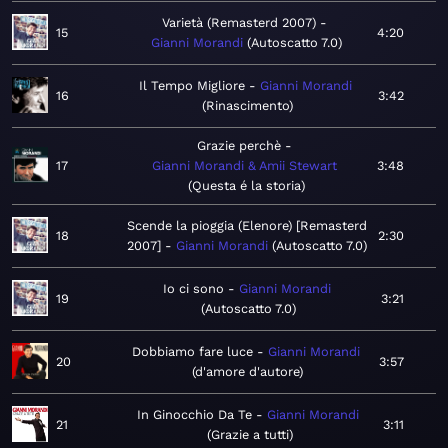
Varietà (Remasterd 2007)
15
4:20
Gianni Morandi
Autoscatto 7.0
Il Tempo Migliore
Gianni Morandi
16
3:42
Rinascimento
Grazie perchè
17
Gianni Morandi & Amii Stewart
3:48
Questa é la storia
Scende la pioggia (Elenore) [Remasterd
18
2:30
2007]
Gianni Morandi
Autoscatto 7.0
Io ci sono
Gianni Morandi
19
3:21
Autoscatto 7.0
Dobbiamo fare luce
Gianni Morandi
20
3:57
d'amore d'autore
In Ginocchio Da Te
Gianni Morandi
21
3:11
Grazie a tutti