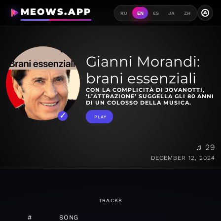
MEOWS.APP
A
RU
EN
ES
JA
ZH
Gianni Morandi:
brani essenziali
CON LA COMPLICITÀ DI JOVANOTTI,
‘L’ATTRAZIONE’ SUGGELLA GLI 80 ANNI
DI UN COLOSSO DELLA MUSICA.
PLAY
♫ 29
DECEMBER 12, 2024
TRACKS
#
SONG