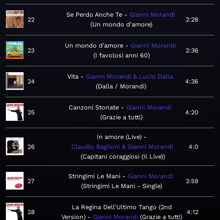
Se Perdo Anche Te
Gianni Morandi
22
2:28
Un mondo d'amore
Un mondo d'amore
Gianni Morandi
23
2:36
I favolosi anni 60
Vita
Gianni Morandi & Lucio Dalla
24
4:36
Dalla / Morandi
Canzoni Stonate
Gianni Morandi
25
4:20
Grazie a tutti
In amore (Live)
26
Claudio Baglioni & Gianni Morandi
4:0
Capitani coraggiosi (Il Live)
Stringimi Le Mani
Gianni Morandi
27
3:59
Stringimi Le Mani - Single
La Regina Dell'Ultimo Tango (2nd
28
4:12
Version)
Gianni Morandi
Grazie a tutti