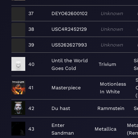
37
DEYO62600102
Unknown
38
USC4R2452129
Unknown
39
US5262627993
Unknown
Until the World
S
40
Trivium
Goes Cold
S
Motionless
41
Masterpiece
In White
42
Du hast
Rammstein
S
Enter
Meta
43
Metallica
Sandman
(Rem