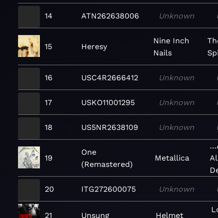
14
ATN262638006
Unknown
Nine Inch
Th
15
Heresy
Nails
Sp
16
USC4R2666412
Unknown
17
USKO11001295
Unknown
18
US5NR2638109
Unknown
…
One
19
Metallica
Al
(Remastered)
De
20
ITG272600075
Unknown
L
21
Unsung
Helmet