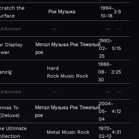
cratch the
1994-
Рок
Музыка
3:9
urface
10-18
Unknown
—
—
—
1992-
ar Display
Метал
Музыка
Рок
Тяжелый
02-
5:15
ower
рок
25
1988-
Hard
anzig
08-
3:25
Rock
Music
Rock
30
Unknown
—
—
—
2004-
nnas To
Метал
Музыка
Рок
Тяжелый
05-
4:12
 (Deluxe)
рок
04
he Ultimate
1970-
Metal
Music
Rock
4:21
ollection
02-13