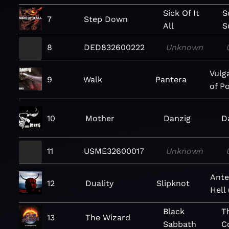
Sick Of It
S
7
Step Down
All
S
8
DED832600222
Unknown
Vulg
9
Walk
Pantera
of P
10
Mother
Danzig
D
11
USME32600017
Unknown
Ante
12
Duality
Slipknot
Hell
Black
T
13
The Wizard
Sabbath
C