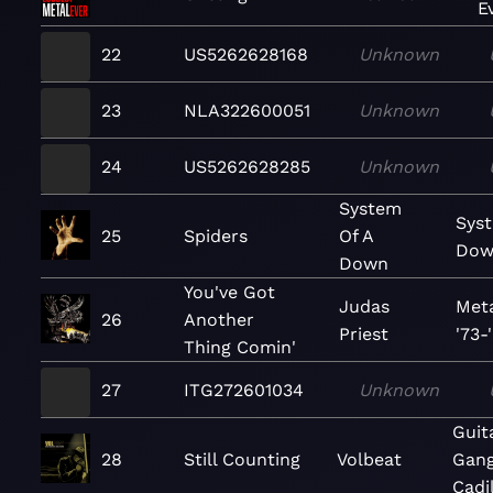
E
22
US5262628168
Unknown
23
NLA322600051
Unknown
24
US5262628285
Unknown
System
Syst
25
Spiders
Of A
Dow
Down
You've Got
Judas
Met
26
Another
Priest
'73-
Thing Comin'
27
ITG272601034
Unknown
Guit
28
Still Counting
Volbeat
Gang
Cadi