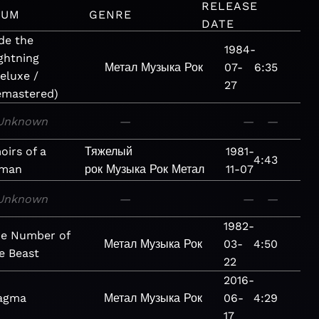
RELEASE
BUM
GENRE
DATE
de the
1984-
ghtning
Метал
Музыка
Рок
07-
6:35
eluxe /
27
emastered)
Unknown
—
—
—
irs of a
Тяжелый
1981-
4:43
man
рок
Музыка
Рок
Метал
11-07
Unknown
—
—
—
1982-
e Number of
Метал
Музыка
Рок
03-
4:50
e Beast
22
2016-
agma
Метал
Музыка
Рок
06-
4:29
17