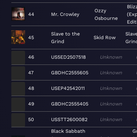
Bliz
Ozzy
44
Mr. Crowley
(Ex
Osbourne
Edit
Slave to the
Slav
45
Skid Row
Grind
Grin
46
US5ED2507518
Unknown
47
GBDHC2555605
Unknown
48
USEP42542011
Unknown
49
GBDHC2555405
Unknown
50
USSTT2600082
Unknown
Black Sabbath
G