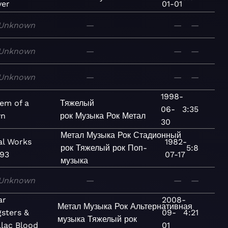
ver
01-01
Unknown
—
—
—
Unknown
—
—
—
Unknown
—
—
—
1998-
em of a
Тяжелый
06-
3:35
n
рок
Музыка
Рок
Метал
30
Метал
Музыка
Рок
Стадионный
al Works
1982-
рок
Тяжелый рок
Поп-
5:8
'93
07-17
музыка
Unknown
—
—
—
ar
2008-
Метал
Музыка
Рок
Альтернативная
sters &
09-
4:21
музыка
Тяжелый рок
llac Blood
01