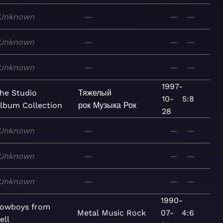
Unknown
—
—
—
Unknown
—
—
—
Unknown
—
—
—
1997-
he Studio
Тяжелый
10-
5:8
lbum Collection
рок
Музыка
Рок
28
Unknown
—
—
—
Unknown
—
—
—
Unknown
—
—
—
1990-
owboys from
Metal
Music
Rock
07-
4:6
ell