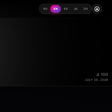
A
RU
EN
ES
JA
ZH
♫ 100
JULY 25, 2026