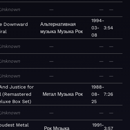
Unknown
—
—
—
1994-
e Downward
Альтернативная
03-
3:54
iral
музыка
Музыка
Рок
08
Unknown
—
—
—
Unknown
—
—
—
Unknown
—
—
—
And Justice for
1988-
l (Remastered
Метал
Музыка
Рок
08-
7:26
luxe Box Set)
25
Unknown
—
—
—
oudest Metal
1991-
Рок
Музыка
3:57