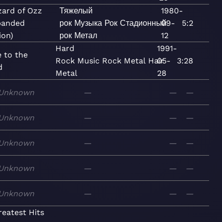
zard of Ozz
Тяжелый
1980-
panded
рок
Музыка
Рок
Стадионный
09-
5:2
ion)
рок
Метал
12
Hard
1991-
e to the
Rock
Music
Rock
Metal
Hair
05-
3:28
d
Metal
28
Unknown
—
—
—
Unknown
—
—
—
Unknown
—
—
—
Unknown
—
—
—
Unknown
—
—
—
reatest Hits