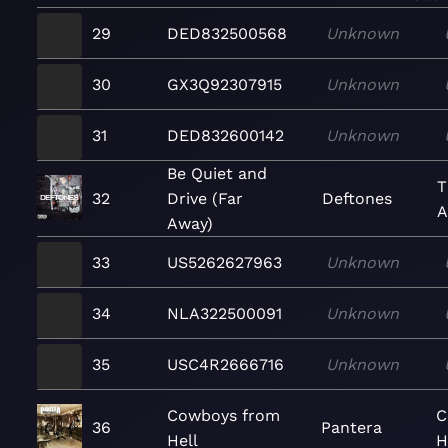
29
DED832500568
Unknown
30
GX3Q92307915
Unknown
31
DED832600142
Unknown
Be Quiet and
T
32
Drive (Far
Deftones
A
Away)
33
US5262627963
Unknown
34
NLA322500091
Unknown
35
USC4R2666716
Unknown
Cowboys from
C
36
Pantera
Hell
H