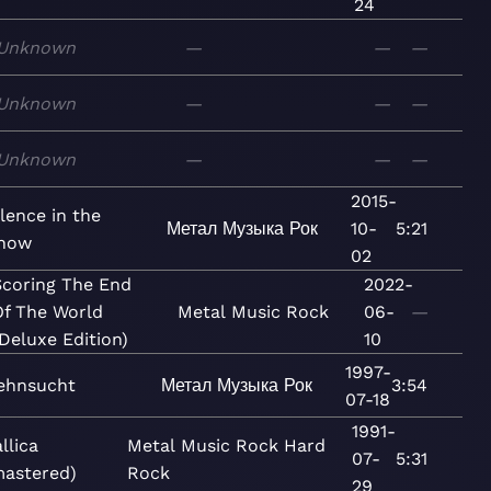
24
Unknown
—
—
—
Unknown
—
—
—
Unknown
—
—
—
2015-
ilence in the
Метал
Музыка
Рок
10-
5:21
now
02
Scoring The End
2022-
Of The World
Metal
Music
Rock
06-
—
(Deluxe Edition)
10
1997-
ehnsucht
Метал
Музыка
Рок
3:54
07-18
1991-
llica
Metal
Music
Rock
Hard
07-
5:31
astered)
Rock
29