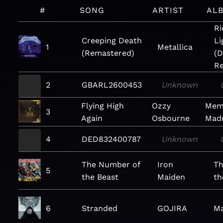
#
SONG
ARTIST
AL
Ri
Creeping Death
Li
1
Metallica
(Remastered)
(D
R
2
GBARL2600453
Unknown
Flying High
Ozzy
Memo
3
Again
Osbourne
Mad
4
DED832400787
Unknown
The Number of
Iron
Th
5
the Beast
Maiden
th
6
Stranded
GOJIRA
M