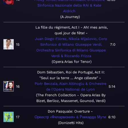
Sinfonica Nazionale della RAI & Kate
Aldrich
A Journey
La fille du régiment, Act I - Ah! mes amis,
quel jour de fête!
Juan Diego Flórez, Nikola Mijailovic, Coro
15
Sinfonico di Milano Giuseppe Verdi,
7:0
Orchestra Sinfonica di Milano Giuseppe
Verdi & Riccardo Frizza
Opera Arias for Tenor
Dom Sébastien, Roi de Portugal, Act II:
"Seul sur la terre … Ange céleste"
Piotr Beczala, Alain Altinoglu & Orchestre
16
5:14
de l'Opera National de Lyon
The French Collection - Opera Arias By
Bizet, Berlioz, Massenet, Gounod, Verdi
Don Pasquale: Overture
17
Оркестр «Филармония» & Риккардо Мути
6:10
Donizetti Hits