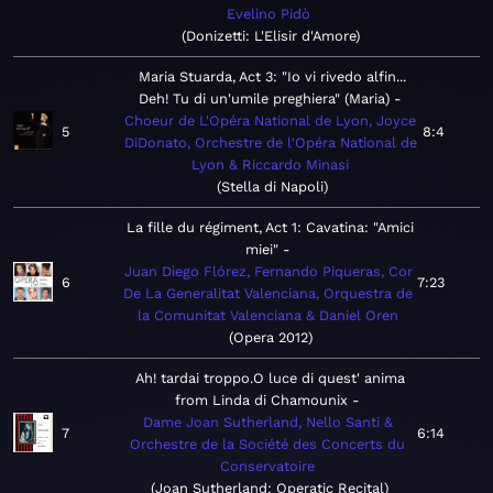
Evelino Pidò
Donizetti: L'Elisir d'Amore
Maria Stuarda, Act 3: "Io vi rivedo alfin...
Deh! Tu di un'umile preghiera" (Maria)
Choeur de L'Opéra National de Lyon, Joyce
5
8:4
DiDonato, Orchestre de l'Opéra National de
Lyon & Riccardo Minasi
Stella di Napoli
La fille du régiment, Act 1: Cavatina: "Amici
miei"
Juan Diego Flórez, Fernando Piqueras, Cor
6
7:23
De La Generalitat Valenciana, Orquestra de
la Comunitat Valenciana & Daniel Oren
Opera 2012
Ah! tardai troppo.O luce di quest' anima
from Linda di Chamounix
Dame Joan Sutherland, Nello Santi &
7
6:14
Orchestre de la Société des Concerts du
Conservatoire
Joan Sutherland: Operatic Recital