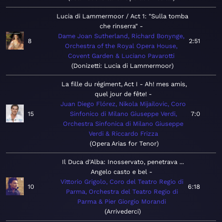
Lucia di Lammermoor / Act 1: "Sulla tomba
che rinserra"
Dame Joan Sutherland, Richard Bonynge,
8
2:51
Orchestra of the Royal Opera House,
Covent Garden & Luciano Pavarotti
Donizetti: Lucia di Lammermoor
La fille du régiment, Act I - Ah! mes amis,
quel jour de fête!
Juan Diego Flórez, Nikola Mijailovic, Coro
15
Sinfonico di Milano Giuseppe Verdi,
7:0
Orchestra Sinfonica di Milano Giuseppe
Verdi & Riccardo Frizza
Opera Arias for Tenor
Il Duca d'Alba: Inosservato, penetrava ...
Angelo casto e bel
Vittorio Grigolo, Coro del Teatro Regio di
10
6:18
Parma, Orchestra del Teatro Regio di
Parma & Pier Giorgio Morandi
Arrivederci