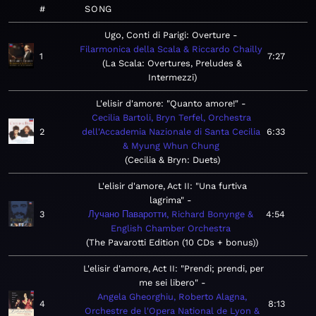
#
SONG
Ugo, Conti di Parigi: Overture
Filarmonica della Scala & Riccardo Chailly
1
7:27
La Scala: Overtures, Preludes &
Intermezzi
L'elisir d'amore: "Quanto amore!"
Cecilia Bartoli, Bryn Terfel, Orchestra
2
dell'Accademia Nazionale di Santa Cecilia
6:33
& Myung Whun Chung
Cecilia & Bryn: Duets
L'elisir d'amore, Act II: "Una furtiva
lagrima"
3
Лучано Паваротти, Richard Bonynge &
4:54
English Chamber Orchestra
The Pavarotti Edition (10 CDs + bonus)
L'elisir d'amore, Act II: "Prendi; prendi, per
me sei libero"
Angela Gheorghiu, Roberto Alagna,
4
8:13
Orchestre de l'Opera National de Lyon &