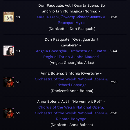
Don Pasquale, Act I Quarta Scena: So
anch'io la virtù magica (Norina)
18
Mirella Freni, Оркестр «Филармония» &
3:58
Риккардо Мути
Donizetti - Don Pasquale
Don Pasquale: "Quel guardo il
cavaliere"
19
Angela Gheorghiu, Orchestra del Teatro
5:44
Regio di Torino & John Mauceri
Angela Gheorghiu: Arias
Anna Bolena: Sinfonia (Overture)
Orchestra of the Welsh National Opera &
20
7:23
Richard Bonynge
Donizetti: Anna Bolena
Anna Bolena, Act I: "Nè venne il Re?"
Chorus of the Welsh National Opera,
21
Orchestra of the Welsh National Opera &
2:50
Richard Bonynge
Donizetti: Anna Bolena