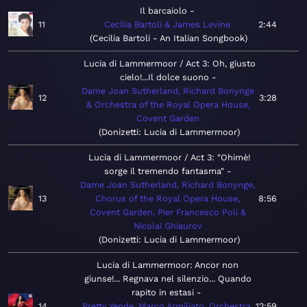
Il barcaiolo
11
Cecilia Bartoli & James Levine
2:44
Cecilia Bartoli - An Italian Songbook
Lucia di Lammermoor / Act 3: Oh, giusto
cielo!...Il dolce suono
Dame Joan Sutherland, Richard Bonynge
12
3:28
& Orchestra of the Royal Opera House,
Covent Garden
Donizetti: Lucia di Lammermoor
Lucia di Lammermoor / Act 3: "Ohimè!
sorge il tremendo fantasma"
Dame Joan Sutherland, Richard Bonynge,
13
Chorus of the Royal Opera House,
8:56
Covent Garden, Pier Francesco Poli &
Nicolai Ghiaurov
Donizetti: Lucia di Lammermoor
Lucia di Lammermoor: Ancor non
giunse!... Regnava nel silenzio... Quando
rapito in estasi
14
Pretty Yende, Marco Armiliato, Orchestra
12:59