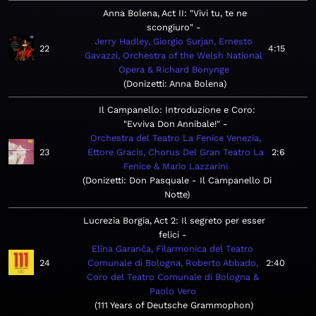
Anna Bolena, Act II: "Vivi tu, te ne
scongiuro"
Jerry Hadley, Giorgio Surjan, Ernesto
22
4:15
Gavazzi, Orchestra of the Welsh National
Opera & Richard Bonynge
Donizetti: Anna Bolena
Il Campanello: Introduzione e Coro:
"Evviva Don Annibale!"
Orchestra del Teatro La Fenice Venezia,
23
Ettore Gracis, Chorus Del Gran Teatro La
2:6
Fenice & Mario Lazzarini
Donizetti: Don Pasquale - Il Campanello Di
Notte
Lucrezia Borgia, Act 2: Il segreto per esser
felici
Elīna Garanča, Filarmonica del Teatro
24
Comunale di Bologna, Roberto Abbado,
2:40
Coro del Teatro Comunale di Bologna &
Paolo Vero
111 Years of Deutsche Grammophon