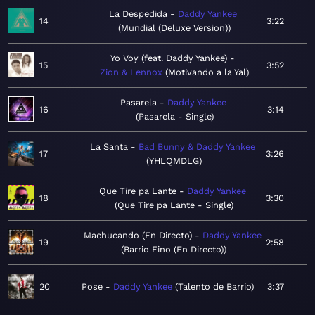
La Despedida
Daddy Yankee
14
3:22
Mundial (Deluxe Version)
Yo Voy (feat. Daddy Yankee)
15
3:52
Zion & Lennox
Motivando a la Yal
Pasarela
Daddy Yankee
16
3:14
Pasarela - Single
La Santa
Bad Bunny & Daddy Yankee
17
3:26
YHLQMDLG
Que Tire pa Lante
Daddy Yankee
18
3:30
Que Tire pa Lante - Single
Machucando (En Directo)
Daddy Yankee
19
2:58
Barrio Fino (En Directo)
20
Pose
Daddy Yankee
Talento de Barrio
3:37