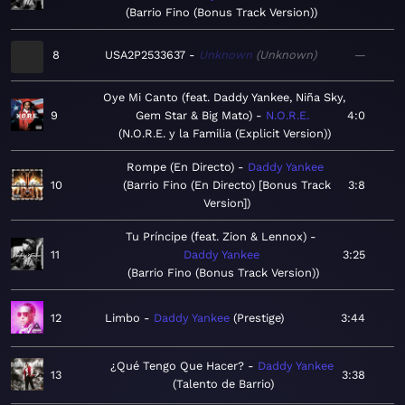
Barrio Fino (Bonus Track Version)
8
USA2P2533637
Unknown
Unknown
—
Oye Mi Canto (feat. Daddy Yankee, Niña Sky,
9
Gem Star & Big Mato)
N.O.R.E.
4:0
N.O.R.E. y la Familia (Explicit Version)
Rompe (En Directo)
Daddy Yankee
10
Barrio Fino (En Directo) [Bonus Track
3:8
Version]
Tu Príncipe (feat. Zion & Lennox)
11
Daddy Yankee
3:25
Barrio Fino (Bonus Track Version)
12
Limbo
Daddy Yankee
Prestige
3:44
¿Qué Tengo Que Hacer?
Daddy Yankee
13
3:38
Talento de Barrio