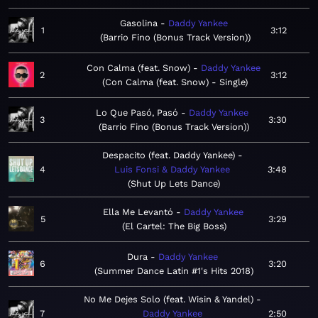
Gasolina
Daddy Yankee
1
3:12
Barrio Fino (Bonus Track Version)
Con Calma (feat. Snow)
Daddy Yankee
2
3:12
Con Calma (feat. Snow) - Single
Lo Que Pasó, Pasó
Daddy Yankee
3
3:30
Barrio Fino (Bonus Track Version)
Despacito (feat. Daddy Yankee)
4
Luis Fonsi & Daddy Yankee
3:48
Shut Up Lets Dance
Ella Me Levantó
Daddy Yankee
5
3:29
El Cartel: The Big Boss
Dura
Daddy Yankee
6
3:20
Summer Dance Latin #1's Hits 2018
No Me Dejes Solo (feat. Wisin & Yandel)
7
Daddy Yankee
2:50