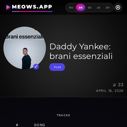
MEOWS.APP
A
RU
EN
ES
JA
ZH
Daddy Yankee:
brani essenziali
PLAY
♫ 33
APRIL 16, 2026
TRACKS
#
SONG