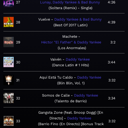
27
Lunay, Daddy Yankee & Bad Bunny
4:26
Soltera (Remix) - Single
Vuelve
Daddy Yankee & Bad Bunny
28
4:39
Best Of 2017 Latin
Machete
29
Héctor "El Father" & Daddy Yankee
3:2
Los Anormales
Vaivén
Daddy Yankee
30
3:44
Dance Latin # 1 Hits
Aquí Está Tu Caldo
Daddy Yankee
31
3:32
Blin Blin, Vol. 1
Somos de Calle
Daddy Yankee
32
3:34
Talento de Barrio
Gangsta Zone (feat. Snoop Dogg) [En
Directo]
Daddy Yankee
33
3:32
Barrio Fino (En Directo) [Bonus Track