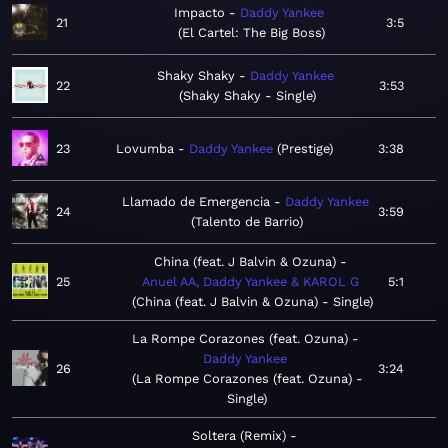
Impacto
Daddy Yankee
21
3:5
El Cartel: The Big Boss
Shaky Shaky
Daddy Yankee
22
3:53
Shaky Shaky - Single
23
Lovumba
Daddy Yankee
Prestige
3:38
Llamado de Emergencia
Daddy Yankee
24
3:59
Talento de Barrio
China (feat. J Balvin & Ozuna)
25
Anuel AA, Daddy Yankee & KAROL G
5:1
China (feat. J Balvin & Ozuna) - Single
La Rompe Corazones (feat. Ozuna)
Daddy Yankee
26
3:24
La Rompe Corazones (feat. Ozuna) -
Single
Soltera (Remix)