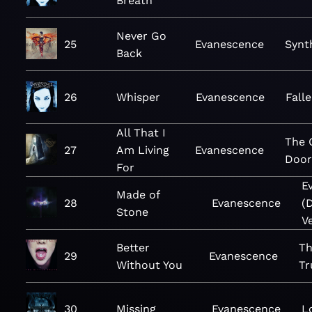
Breath
Never Go
25
Evanescence
Synt
Back
26
Whisper
Evanescence
Fall
All That I
The 
27
Am Living
Evanescence
Doo
For
E
Made of
28
Evanescence
(
Stone
V
Better
Th
29
Evanescence
Without You
Tr
30
Missing
Evanescence
L