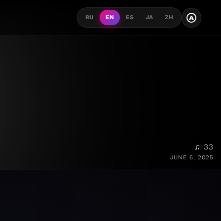
A
RU
EN
ES
JA
ZH
♫ 33
JUNE 6, 2025