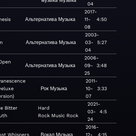
музыка
Музыка
04
2017-
hesis
Альтернатива
Музыка
11-
4:50
08
2003-
en
Альтернатива
Музыка
03-
5:27
04
2006-
Open
Альтернатива
Музыка
09-
3:48
r
25
vanescence
2011-
Deluxe
Рок
Музыка
10-
3:33
ersion)
07
2021-
e Bitter
Hard
03-
4:5
uth
Rock
Music
Rock
24
2016-
ost Whispers
Вокал
Музыка
12-
4:15