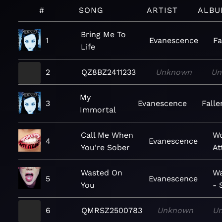
#
SONG
ARTIST
ALBU
Bring Me To
1
Evanescence
Fa
Life
2
QZ8BZ2411233
Unknown
Un
My
3
Evanescence
Falle
Immortal
Call Me When
W
4
Evanescence
You're Sober
At
Wasted On
Wa
5
Evanescence
You
- 
6
QMRSZ2500783
Unknown
U