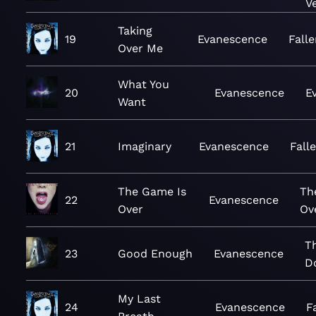
V
Taking
19
Evanescence
Fall
Over Me
What You
20
Evanescence
E
Want
21
Imaginary
Evanescence
Fall
The Game Is
Th
22
Evanescence
Over
Ov
T
23
Good Enough
Evanescence
D
My Last
24
Evanescence
F