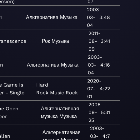
ersion)
07
2003-
en
Альтернатива
Музыка
03-
3:48
04
2011-
vanescence
Рок
Музыка
08-
3:41
09
2003-
en
Альтернатива
Музыка
03-
4:16
04
2020-
e Game Is
Hard
07-
4:22
er - Single
Rock
Music
Rock
01
2006-
he Open
Альтернативная
09-
5:31
oor
музыка
Музыка
25
2003-
Альтернативная
allen
03-
4:7