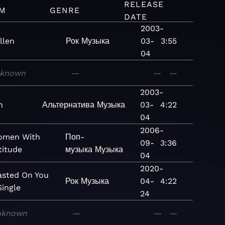
RELEASE
M
GENRE
DATE
2003-
llen
Рок
Музыка
03-
3:55
04
known
—
—
—
2003-
n
Альтернатива
Музыка
03-
4:22
04
2006-
omen With
Поп-
09-
3:36
titude
музыка
Музыка
04
2020-
sted On You
Рок
Музыка
04-
4:22
Single
24
nknown
—
—
—