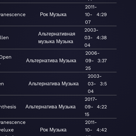
2011-
vanescence
Рок
Музыка
10-
4:29
07
2003-
Альтернативная
llen
03-
4:38
музыка
Музыка
04
2006-
 Open
Альтернатива
Музыка
09-
3:37
r
25
2003-
en
Альтернатива
Музыка
03-
3:5
04
2017-
nthesis
Альтернатива
Музыка
09-
4:22
15
vanescence
2011-
Deluxe
Рок
Музыка
10-
4:42