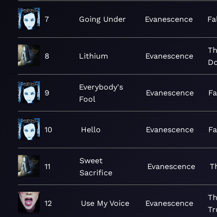
7
Going Under
Evanescence
Fa
Th
8
Lithium
Evanescence
D
Everybody's
9
Evanescence
Fa
Fool
10
Hello
Evanescence
Fa
Sweet
11
Evanescence
T
Sacrifice
Th
12
Use My Voice
Evanescence
Tr