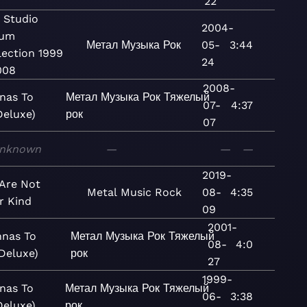
22
 Studio
2004-
bum
Метал
Музыка
Рок
05-
3:44
lection 1999
24
008
2008-
nas To
Метал
Музыка
Рок
Тяжелый
07-
4:37
Deluxe)
рок
07
nknown
—
—
—
2019-
Are Not
Metal
Music
Rock
08-
4:35
r Kind
09
2001-
nnas To
Метал
Музыка
Рок
Тяжелый
08-
4:0
(Deluxe)
рок
27
1999-
nas To
Метал
Музыка
Рок
Тяжелый
06-
3:38
Deluxe)
рок