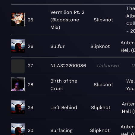
The
Vermilion Pt. 2
Al
25
(Bloodstone
Slipknot
Col
Mix)
- 2
Anten
26
Sulfur
Slipknot
Hell (
27
NLA322200086
Unknown
U
Birth of the
We 
28
Slipknot
Cruel
You
Ante
29
Left Behind
Slipknot
Hell 
Anten
30
Surfacing
Slipknot
Hell (