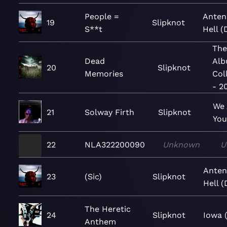
People =
Anten
19
Slipknot
S**t
Hell (
The
Dead
Al
20
Slipknot
Memories
Col
- 2
We 
21
Solway Firth
Slipknot
You
22
NLA322200090
Unknown
U
Anten
23
(Sic)
Slipknot
Hell (
The Heretic
24
Slipknot
Iowa 
Anthem