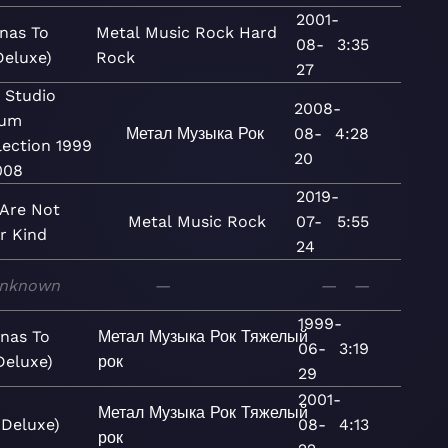
2001-
nas To
Metal
Music
Rock
Hard
08-
3:35
Deluxe)
Rock
27
 Studio
2008-
bum
Метал
Музыка
Рок
08-
4:28
lection 1999
20
008
2019-
Are Not
Metal
Music
Rock
07-
5:55
r Kind
24
nknown
—
—
—
1999-
nas To
Метал
Музыка
Рок
Тяжелый
06-
3:19
Deluxe)
рок
29
2001-
Метал
Музыка
Рок
Тяжелый
(Deluxe)
08-
4:13
рок