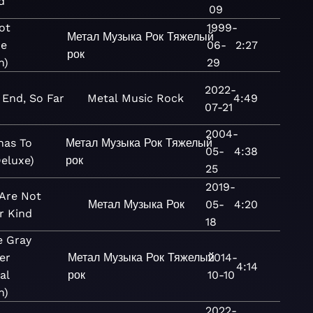
d
09
ot
1999-
Метал
Музыка
Рок
Тяжелый
xe
06-
2:27
рок
n)
29
2022-
 End, So Far
Metal
Music
Rock
4:49
07-21
2004-
nas To
Метал
Музыка
Рок
Тяжелый
05-
4:38
Deluxe)
рок
25
2019-
Are Not
Метал
Музыка
Рок
05-
4:20
r Kind
18
e Gray
er
Метал
Музыка
Рок
Тяжелый
2014-
4:14
al
рок
10-10
n)
2022-