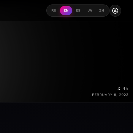
A
RU
EN
ES
JA
ZH
♫ 45
FEBRUARY 9, 2023