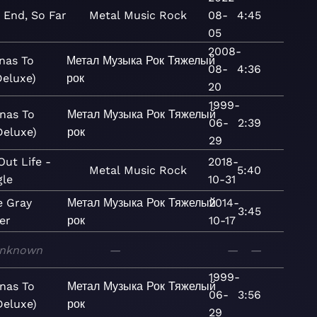
 End, So Far
Metal
Music
Rock
08-
4:45
05
2008-
nas To
Метал
Музыка
Рок
Тяжелый
08-
4:36
Deluxe)
рок
20
1999-
nas To
Метал
Музыка
Рок
Тяжелый
06-
2:39
Deluxe)
рок
29
Out Life -
2018-
Metal
Music
Rock
5:40
gle
10-31
e Gray
Метал
Музыка
Рок
Тяжелый
2014-
3:45
er
рок
10-17
nknown
—
—
—
1999-
nas To
Метал
Музыка
Рок
Тяжелый
06-
3:56
Deluxe)
рок
29