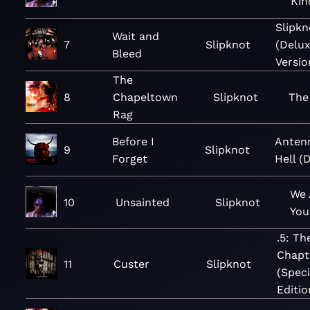
Kin
Slipkn
Wait and
7
Slipknot
(Delu
Bleed
Versio
The
8
Chapeltown
Slipknot
The
Rag
Before I
Anten
9
Slipknot
Forget
Hell (
We 
10
Unsainted
Slipknot
You
.5: Th
Chapt
11
Custer
Slipknot
(Speci
Editio