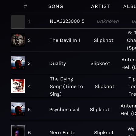
#
SONG
ARTIST
ALB
1
NLA322300015
Unknown
U
.5:
2
The Devil In I
Slipknot
Cha
(Spe
Anten
3
Duality
Slipknot
Hell (
The Dying
Ti
4
Song (Time to
Slipknot
To
Sing)
Fre
Anten
5
Psychosocial
Slipknot
Hell (
We 
6
Nero Forte
Slipknot