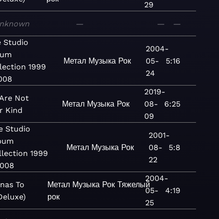
29
nknown
—
—
—
 Studio
2004-
bum
Метал
Музыка
Рок
05-
5:16
lection 1999
24
008
2019-
Are Not
Метал
Музыка
Рок
08-
6:25
r Kind
09
e Studio
2001-
bum
Метал
Музыка
Рок
08-
5:8
llection 1999
22
2008
2004-
nas To
Метал
Музыка
Рок
Тяжелый
05-
4:19
Deluxe)
рок
25