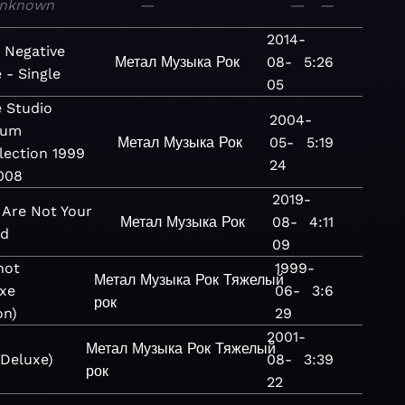
nknown
—
—
—
2014-
 Negative
Метал
Музыка
Рок
08-
5:26
 - Single
05
 Studio
2004-
bum
Метал
Музыка
Рок
05-
5:19
lection 1999
24
008
2019-
 Are Not Your
Метал
Музыка
Рок
08-
4:11
nd
09
not
1999-
Метал
Музыка
Рок
Тяжелый
xe
06-
3:6
рок
on)
29
2001-
Метал
Музыка
Рок
Тяжелый
(Deluxe)
08-
3:39
рок
22