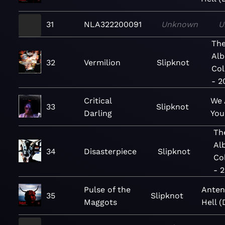
31
NLA322200091
Unknown
U
The
Al
32
Vermilion
Slipknot
Col
- 2
Critical
We 
33
Slipknot
Darling
You
Th
Al
34
Disasterpiece
Slipknot
Co
- 
Pulse of the
Anten
35
Slipknot
Maggots
Hell (