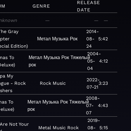
RELEASE
UM
GENRE
DATE
nknown
—
—
—
 The Gray
2014-
pter
Метал
Музыка
Рок
08-
5:42
cial Edition)
24
2004-
nas To
Метал
Музыка
Рок
Тяжелый
05-
4:12
Deluxe)
рок
04
ppa My
2022-
ngue - Rock
Rock
Music
3:23
07-21
shers
2008-
nas To
Метал
Музыка
Рок
Тяжелый
07-
4:43
Deluxe)
рок
07
2019-
Are Not Your
Metal
Music
Rock
08-
5:15