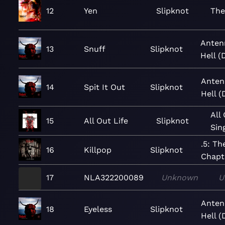
12
Yen
Slipknot
The
Anten
13
Snuff
Slipknot
Hell (
Anten
14
Spit It Out
Slipknot
Hell (
All 
15
All Out Life
Slipknot
Sin
.5: Th
16
Killpop
Slipknot
Chapt
17
NLA322200089
Unknown
U
Anten
18
Eyeless
Slipknot
Hell (