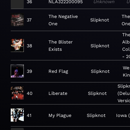
36
NLA322200095
Unknown
U
The Negative
The
37
Slipknot
One
One
The
The Blister
Al
38
Slipknot
Exists
Col
- 2
We
39
Red Flag
Slipknot
Ki
Slipk
40
Liberate
Slipknot
(Delu
Versi
41
My Plague
Slipknot
Iowa 