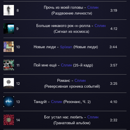
Прочь из моей головы
Сплин
8
3:19
Раздвоение личности
Больше никакого рок-н-ролла
Сплин
9
4:12
Сигнал из космоса
10
Новые люди
Splean
Новые люди
3:44
11
Пой мне ещё
Сплин
25-й кадр
3:57
Романс
Сплин
12
3:25
Реверсивная хроника событий
13
Танцуй!
Сплин
Резонанс, Ч. 2
4:10
Бог устал нас любить
Сплин
14
2:32
Гранатовый альбом