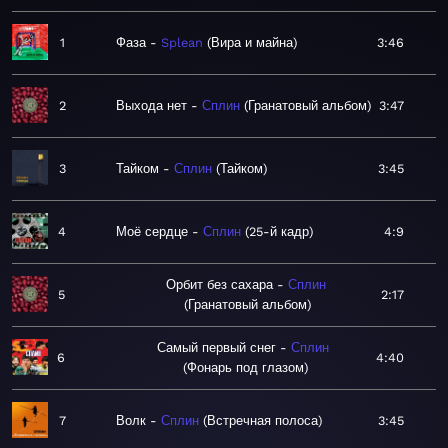
1
Фаза
Splean
Вира и майна
3:46
2
Выхода нет
Сплин
Гранатовый альбом
3:47
3
Тайком
Сплин
Тайком
3:45
4
Моё сердце
Сплин
25-й кадр
4:9
Орбит без сахара
Сплин
5
2:17
Гранатовый альбом
Самый первый снег
Сплин
6
4:40
Фонарь под глазом
7
Волк
Сплин
Встречная полоса
3:45