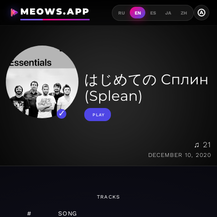
MEOWS.APP
A
RU
EN
ES
JA
ZH
はじめての Сплин
(Splean)
PLAY
♫ 21
DECEMBER 10, 2020
TRACKS
#
SONG