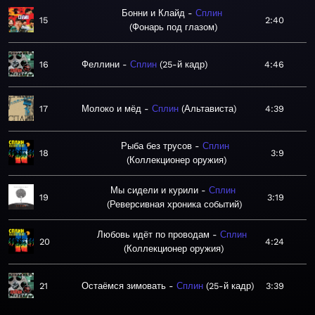
Бонни и Клайд
Сплин
15
2:40
Фонарь под глазом
16
Феллини
Сплин
25-й кадр
4:46
17
Молоко и мёд
Сплин
Альтависта
4:39
Рыба без трусов
Сплин
18
3:9
Коллекционер оружия
Мы сидели и курили
Сплин
19
3:19
Реверсивная хроника событий
Любовь идёт по проводам
Сплин
20
4:24
Коллекционер оружия
21
Остаёмся зимовать
Сплин
25-й кадр
3:39