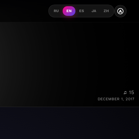
A
RU
EN
ES
JA
ZH
♫ 15
DECEMBER 1, 2017