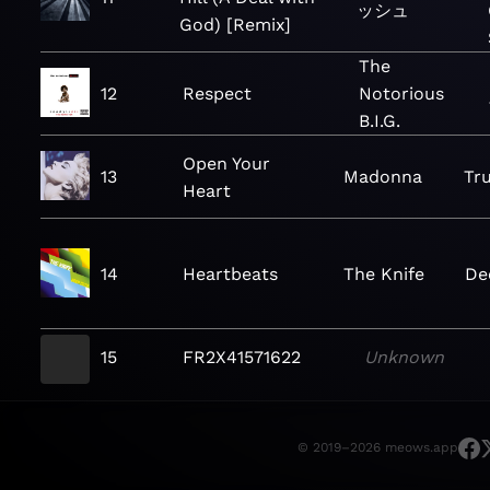
ッシュ
God) [Remix]
The
12
Respect
Notorious
B.I.G.
Open Your
13
Madonna
Tr
Heart
14
Heartbeats
The Knife
De
15
FR2X41571622
Unknown
© 2019–2026 meows.app