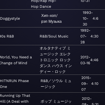
Hop/Rap
Hip-
10-31
Hop
Dance
1993-
Хип-хоп/
Doggystyle
10-
4:6
рэп
Музыка
30
1992-
90s R&B
R&B/Soul
Music
07-
4:30
28
オルタナティブ
ミ
ュージック
エレク
World, You Need a
2012-
トロニック
ロック
4:46
Change of Mind
03-16
ダンス
ハウス
イン
ディー・ロック
2015-
HITNRUN Phase
R&B／ソウル
ミュ
09-
4:10
One
ージック
07
Running Up That
2012-
Hill (A Deal with
ポップ
ミュージッ
08-
5:31