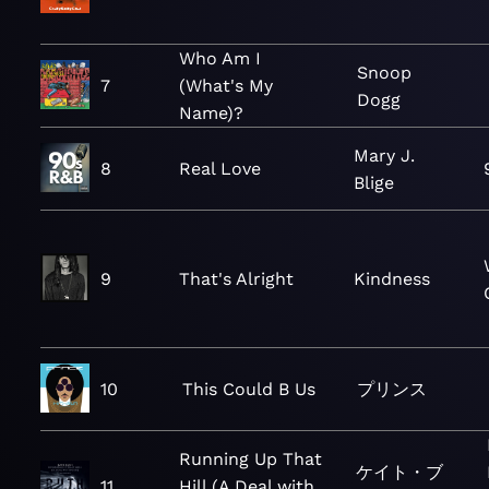
Who Am I
Snoop
7
(What's My
Dogg
Name)?
Mary J.
8
Real Love
Blige
9
That's Alright
Kindness
10
This Could B Us
プリンス
Running Up That
ケイト・ブ
11
Hill (A Deal with