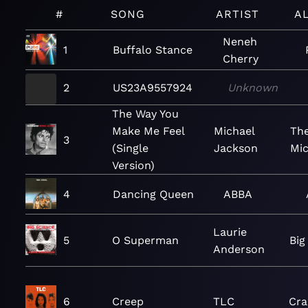
#
SONG
ARTIST
A
Neneh
1
Buffalo Stance
Cherry
2
US23A9557924
Unknown
The Way You
Make Me Feel
Michael
The
3
(Single
Jackson
Mic
Version)
4
Dancing Queen
ABBA
Laurie
5
O Superman
Big
Anderson
6
Creep
TLC
Cra