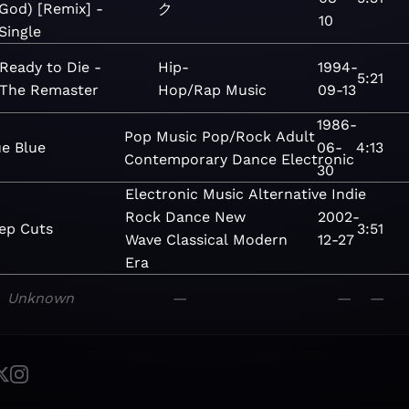
God) [Remix] -
ク
10
Single
Ready to Die -
Hip-
1994-
5:21
The Remaster
Hop/Rap
Music
09-13
1986-
Pop
Music
Pop/Rock
Adult
ue Blue
06-
4:13
Contemporary
Dance
Electronic
30
Electronic
Music
Alternative
Indie
Rock
Dance
New
2002-
ep Cuts
3:51
Wave
Classical
Modern
12-27
Era
Unknown
—
—
—