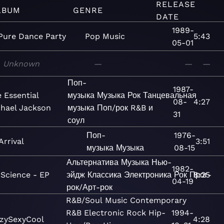
RELEASE
LBUM
GENRE
DATE
1989-
Pure Dance Party
Pop
Music
5:43
05-01
Unknown
—
—
—
Поп-
1987-
 Essential
музыка
Музыка
Рок
Танцевальная
08-
4:27
hael Jackson
музыка
Поп/рок
R&B и
31
соул
Поп-
1976-
Arrival
3:51
музыка
Музыка
08-15
Альтернатива
Музыка
Нью-
1982-
 Science - EP
эйдж
Классика
Электроника
Рок
Прог-
8:25
04-19
рок/Арт-рок
R&B/Soul
Music
Contemporary
R&B
Electronic
Rock
Hip-
1994-
zySexyCool
4:28