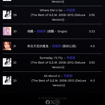
Version)
Where Did U Go
邓紫棋
29
The Best of G.E.M. 2008-2012 (Deluxe
3:55
Version)
30
偶爾
鄧紫棋
偶爾 - Single
3:23
31
來自天堂的魔鬼
鄧紫棋
新的心跳
4:5
Someday I'll Fly
邓紫棋
32
The Best of G.E.M. 2008-2012 (Deluxe
3:53
Version)
All About U
邓紫棋
33
The Best of G.E.M. 2008-2012 (Deluxe
4:3
Version)
© 2019–2026 meows.app