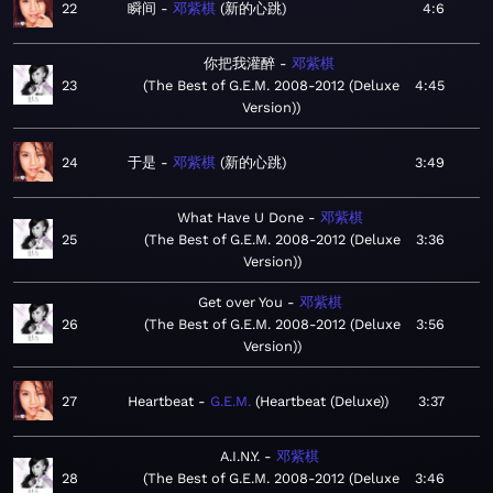
22
瞬间
邓紫棋
新的心跳
4:6
你把我灌醉
邓紫棋
23
The Best of G.E.M. 2008-2012 (Deluxe
4:45
Version)
24
于是
邓紫棋
新的心跳
3:49
What Have U Done
邓紫棋
25
The Best of G.E.M. 2008-2012 (Deluxe
3:36
Version)
Get over You
邓紫棋
26
The Best of G.E.M. 2008-2012 (Deluxe
3:56
Version)
27
Heartbeat
G.E.M.
Heartbeat (Deluxe)
3:37
A.I.N.Y.
邓紫棋
28
The Best of G.E.M. 2008-2012 (Deluxe
3:46