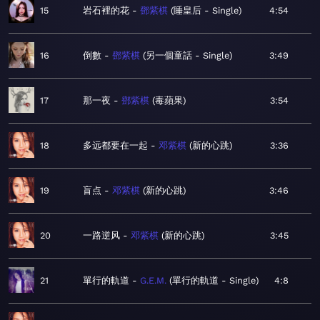
15
岩石裡的花
鄧紫棋
睡皇后 - Single
4:54
16
倒數
鄧紫棋
另一個童話 - Single
3:49
17
那一夜
鄧紫棋
毒蘋果
3:54
18
多远都要在一起
邓紫棋
新的心跳
3:36
19
盲点
邓紫棋
新的心跳
3:46
20
一路逆风
邓紫棋
新的心跳
3:45
21
單行的軌道
G.E.M.
單行的軌道 - Single
4:8