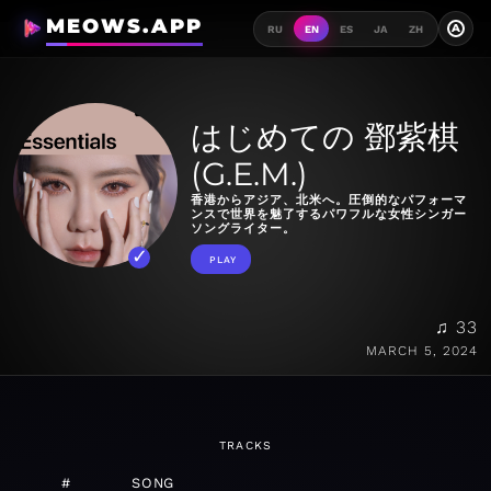
MEOWS.APP
A
RU
EN
ES
JA
ZH
はじめての 鄧紫棋
(G.E.M.)
香港からアジア、北米へ。圧倒的なパフォーマ
ンスで世界を魅了するパワフルな女性シンガー
ソングライター。
PLAY
♫ 33
MARCH 5, 2024
TRACKS
#
SONG