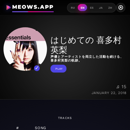
MEOWS.APP
A
RU
EN
ES
JA
ZH
はじめての 喜多村
英梨
声優とアーティストを両立した活動を続ける、
喜多村英梨の軌跡。
PLAY
♫ 15
JANUARY 22, 2018
TRACKS
#
SONG