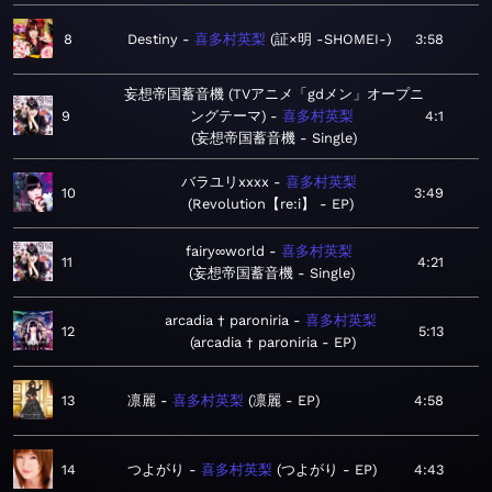
8
Destiny
喜多村英梨
証×明 -SHOMEI-
3:58
妄想帝国蓄音機 (TVアニメ「gdメン」オープニ
9
ングテーマ)
喜多村英梨
4:1
妄想帝国蓄音機 - Single
バラユリxxxx
喜多村英梨
10
3:49
Revolution【re:i】 - EP
fairy∞world
喜多村英梨
11
4:21
妄想帝国蓄音機 - Single
arcadia † paroniria
喜多村英梨
12
5:13
arcadia † paroniria - EP
13
凛麗
喜多村英梨
凛麗 - EP
4:58
14
つよがり
喜多村英梨
つよがり - EP
4:43