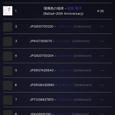
瑠璃色の地球
松田 聖子
1
4:25
Ballad~20th Anniversary
2
JPG920700220
Unknown
Unknown
—
3
JPKI07305070
Unknown
Unknown
—
4
JPG920700204
Unknown
Unknown
—
5
JPSR07420640
Unknown
Unknown
—
6
JPSR08430990
Unknown
Unknown
—
7
JPTO08927870
Unknown
Unknown
—
8
JPKI08692161
Unknown
Unknown
—