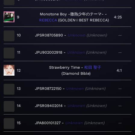
Monotone Boy -微熱少年のテーマ-
9
4:25
REBECCA
GOLDEN☆BEST REBECCA
10
JPSR08705890
Unknown
Unknown
—
11
JPU902002918
Unknown
Unknown
—
Strawberry Time
松田 聖子
12
4:1
Diamond Bible
13
JPSR08722150
Unknown
Unknown
—
14
JPSR09402014
Unknown
Unknown
—
15
JPA800101327
Unknown
Unknown
—