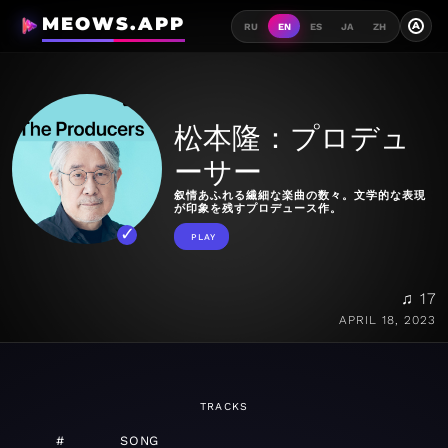
MEOWS.APP
A
RU
EN
ES
JA
ZH
松本隆：プロデュ
ーサー
叙情あふれる繊細な楽曲の数々。文学的な表現
が印象を残すプロデュース作。
PLAY
♫ 17
APRIL 18, 2023
TRACKS
#
SONG