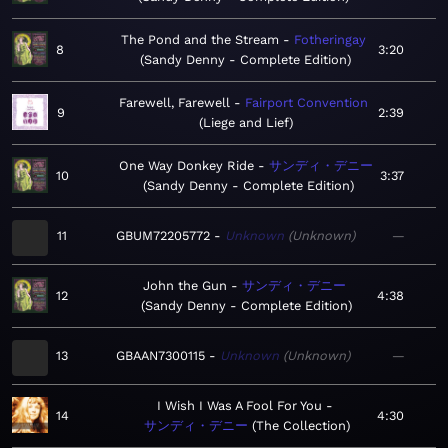
The Pond and the Stream
Fotheringay
8
3:20
Sandy Denny - Complete Edition
Farewell, Farewell
Fairport Convention
9
2:39
Liege and Lief
One Way Donkey Ride
サンディ・デニー
10
3:37
Sandy Denny - Complete Edition
11
GBUM72205772
Unknown
Unknown
—
John the Gun
サンディ・デニー
12
4:38
Sandy Denny - Complete Edition
13
GBAAN7300115
Unknown
Unknown
—
I Wish I Was A Fool For You
14
4:30
サンディ・デニー
The Collection