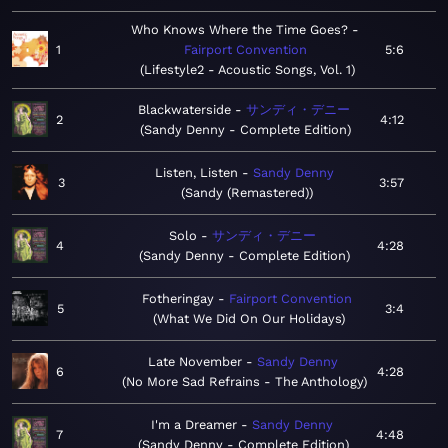
Who Knows Where the Time Goes?
1
Fairport Convention
5:6
Lifestyle2 - Acoustic Songs, Vol. 1
Blackwaterside
サンディ・デニー
2
4:12
Sandy Denny - Complete Edition
Listen, Listen
Sandy Denny
3
3:57
Sandy (Remastered)
Solo
サンディ・デニー
4
4:28
Sandy Denny - Complete Edition
Fotheringay
Fairport Convention
5
3:4
What We Did On Our Holidays
Late November
Sandy Denny
6
4:28
No More Sad Refrains - The Anthology
I'm a Dreamer
Sandy Denny
7
4:48
Sandy Denny - Complete Edition