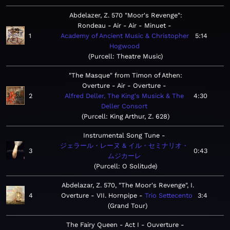
Abdelazer, Z. 570 "Moor's Revenge":
Rondeau - Air - Air - Minuet
1
Academy of Ancient Music & Christopher
5:14
Hogwood
Purcell: Theatre Music
"The Masque" from Timon of Athen:
Overture - Air - Overture
2
Alfred Deller, The King's Musick & The
4:30
Deller Consort
Purcell: King Arthur, Z. 628
Instrumental Song Tune
ジェラール・レーヌ & イル・セミナリオ・
3
0:43
ムジカーレ
Purcell: O Solitude
Abdelazar, Z. 570, "The Moor's Revenge", I.
4
Overture - VII. Hornpipe
Trio Settecento
3:4
Grand Tour
The Fairy Queen - Act I - Ouverture