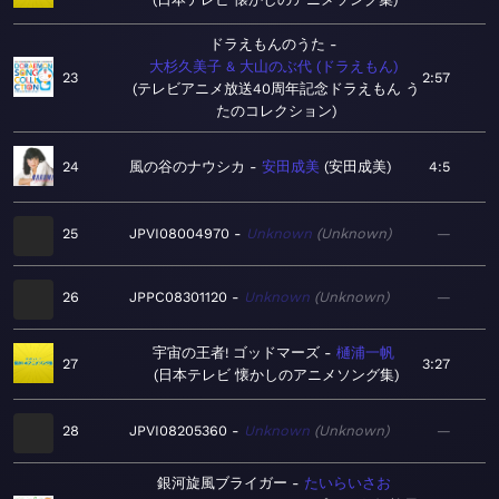
ドラえもんのうた
大杉久美子 & 大山のぶ代 (ドラえもん)
23
2:57
テレビアニメ放送40周年記念ドラえもん う
たのコレクション
24
風の谷のナウシカ
安田成美
安田成美
4:5
25
JPVI08004970
Unknown
Unknown
—
26
JPPC08301120
Unknown
Unknown
—
宇宙の王者! ゴッドマーズ
樋浦一帆
27
3:27
日本テレビ 懐かしのアニメソング集
28
JPVI08205360
Unknown
Unknown
—
銀河旋風ブライガー
たいらいさお