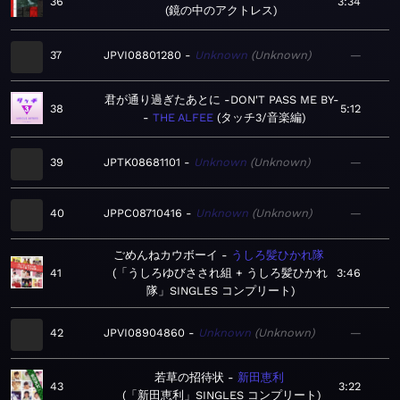
36
3:34
鏡の中のアクトレス
37
JPVI08801280
Unknown
Unknown
—
君が通り過ぎたあとに -DON'T PASS ME BY-
38
5:12
THE ALFEE
タッチ3/音楽編
39
JPTK08681101
Unknown
Unknown
—
40
JPPC08710416
Unknown
Unknown
—
ごめんねカウボーイ
うしろ髪ひかれ隊
41
「うしろゆびさされ組 + うしろ髪ひかれ
3:46
隊」SINGLES コンプリート
42
JPVI08904860
Unknown
Unknown
—
若草の招待状
新田恵利
43
3:22
「新田恵利」SINGLES コンプリート