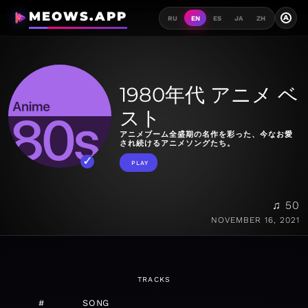
MEOWS.APP
A
RU
EN
ES
JA
ZH
1980年代 アニメ ベ
スト
アニメブーム全盛期の名作を彩った、今なお愛
され続けるアニメソングたち。
PLAY
♫ 50
NOVEMBER 16, 2021
TRACKS
#
SONG