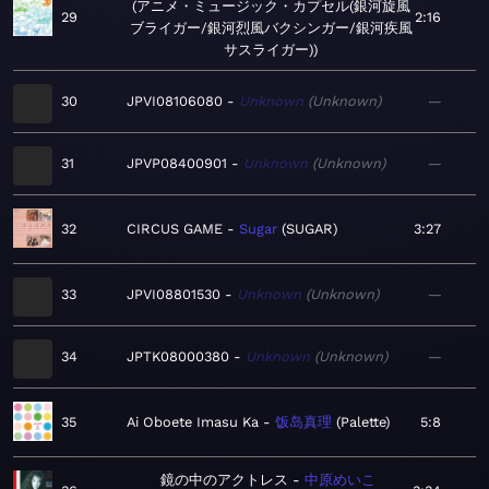
アニメ・ミュージック・カプセル(銀河旋風
29
2:16
ブライガー/銀河烈風バクシンガー/銀河疾風
サスライガー)
30
JPVI08106080
Unknown
Unknown
—
31
JPVP08400901
Unknown
Unknown
—
32
CIRCUS GAME
Sugar
SUGAR
3:27
33
JPVI08801530
Unknown
Unknown
—
34
JPTK08000380
Unknown
Unknown
—
35
Ai Oboete Imasu Ka
饭岛真理
Palette
5:8
鏡の中のアクトレス
中原めいこ