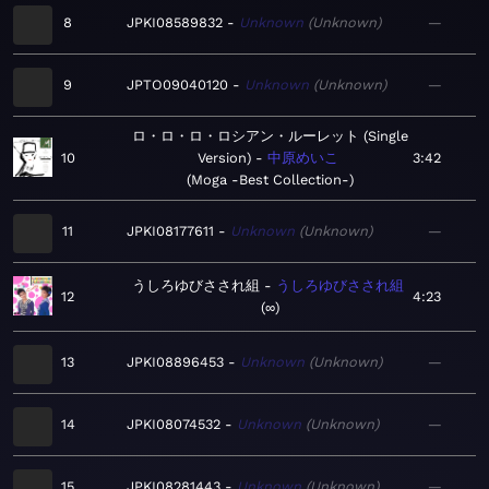
8
JPKI08589832
Unknown
Unknown
—
9
JPTO09040120
Unknown
Unknown
—
ロ・ロ・ロ・ロシアン・ルーレット (Single
10
Version)
中原めいこ
3:42
Moga -Best Collection-
11
JPKI08177611
Unknown
Unknown
—
うしろゆびさされ組
うしろゆびさされ組
12
4:23
∞
13
JPKI08896453
Unknown
Unknown
—
14
JPKI08074532
Unknown
Unknown
—
15
JPKI08281443
Unknown
Unknown
—