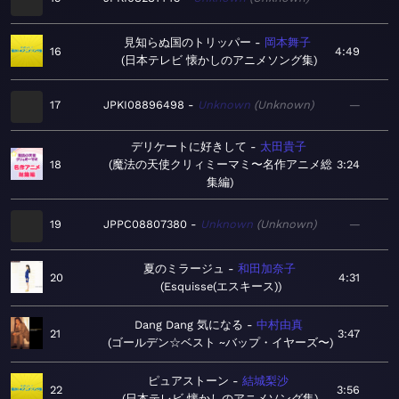
見知らぬ国のトリッパー
岡本舞子
16
4:49
日本テレビ 懐かしのアニメソング集
17
JPKI08896498
Unknown
Unknown
—
デリケートに好きして
太田貴子
18
魔法の天使クリィミーマミ〜名作アニメ総
3:24
集編
19
JPPC08807380
Unknown
Unknown
—
夏のミラージュ
和田加奈子
20
4:31
Esquisse(エスキース)
Dang Dang 気になる
中村由真
21
3:47
ゴールデン☆ベスト ~バップ・イヤーズ〜
ピュアストーン
結城梨沙
22
3:56
日本テレビ 懐かしのアニメソング集