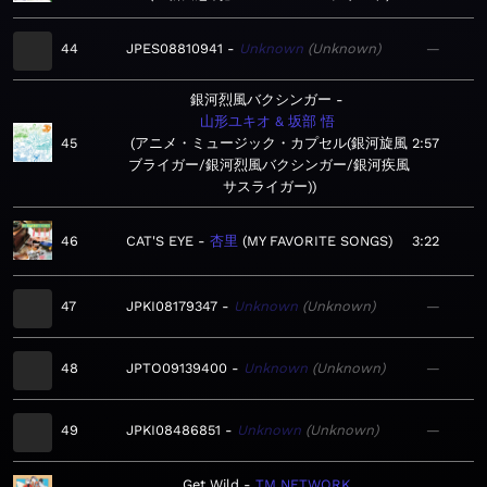
44
JPES08810941
Unknown
Unknown
—
銀河烈風バクシンガー
山形ユキオ & 坂部 悟
45
アニメ・ミュージック・カプセル(銀河旋風
2:57
ブライガー/銀河烈風バクシンガー/銀河疾風
サスライガー)
46
CAT'S EYE
杏里
MY FAVORITE SONGS
3:22
47
JPKI08179347
Unknown
Unknown
—
48
JPTO09139400
Unknown
Unknown
—
49
JPKI08486851
Unknown
Unknown
—
Get Wild
TM NETWORK