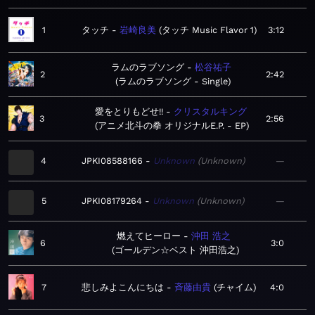
1
タッチ
岩崎良美
タッチ Music Flavor 1
3:12
ラムのラブソング
松谷祐子
2
2:42
ラムのラブソング - Single
愛をとりもどせ!!
クリスタルキング
3
2:56
アニメ北斗の拳 オリジナルE.P. - EP
4
JPKI08588166
Unknown
Unknown
—
5
JPKI08179264
Unknown
Unknown
—
燃えてヒーロー
沖田 浩之
6
3:0
ゴールデン☆ベスト 沖田浩之
7
悲しみよこんにちは
斉藤由貴
チャイム
4:0