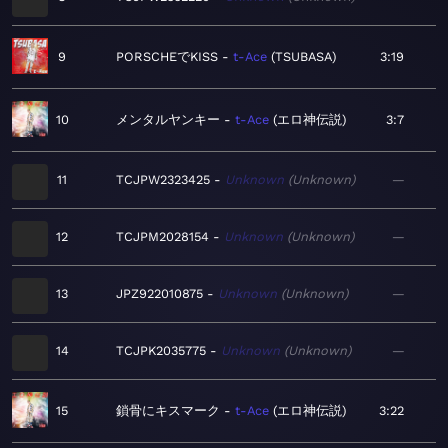
9
PORSCHEでKISS
t-Ace
TSUBASA
3:19
10
メンタルヤンキー
t-Ace
エロ神伝説
3:7
11
TCJPW2323425
Unknown
Unknown
—
12
TCJPM2028154
Unknown
Unknown
—
13
JPZ922010875
Unknown
Unknown
—
14
TCJPK2035775
Unknown
Unknown
—
15
鎖骨にキスマーク
t-Ace
エロ神伝説
3:22