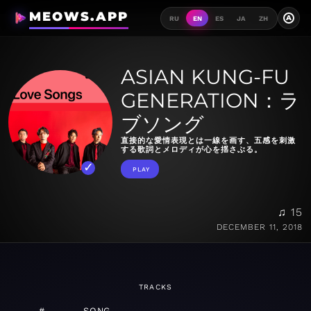
MEOWS.APP
A
RU
EN
ES
JA
ZH
ASIAN KUNG-FU
GENERATION：ラ
ブソング
直接的な愛情表現とは一線を画す、五感を刺激
する歌詞とメロディが心を揺さぶる。
PLAY
♫ 15
DECEMBER 11, 2018
TRACKS
#
SONG