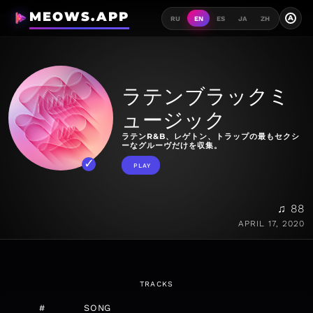
MEOWS.APP
A
RU
EN
ES
JA
ZH
ラテンブラックミ
ュージック
ラテンR&B、レゲトン、トラップの最もセクシ
ーなグルーヴだけを収集。
PLAY
♫ 88
APRIL 17, 2020
TRACKS
#
SONG