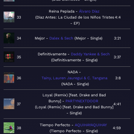
Reina Pepiada
Álvaro Díaz
33
Diaz Antes: La Ciudad de los Niños Tristes
4:4
- EP
34
Mejor
Dalex & Sech
Mejor - Single
3:21
Definitivamente
Daddy Yankee & Sech
35
3:37
Definitivamente - Single
NADA
36
Tainy, Lauren Jauregui & C. Tangana
3:8
NADA - Single
Loyal (Remix) [feat. Drake and Bad
Bunny]
PARTYNEXTDOOR
37
4:41
Loyal (Remix) [feat. Drake and Bad Bunny]
- Single
Tiempo Perfecto
AQUIHAYAQUIHAY
38
4:59
Tiempo Perfecto - Single