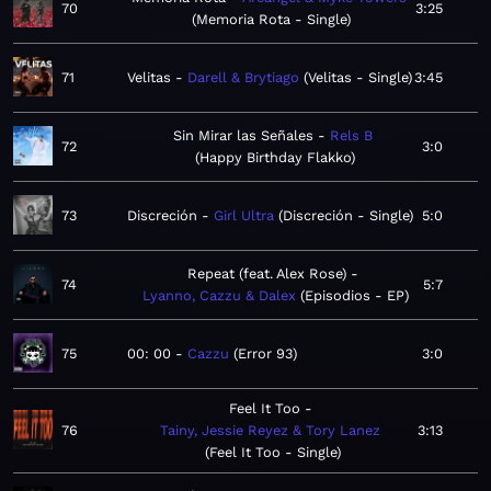
70
3:25
Memoria Rota - Single
71
Velitas
Darell & Brytiago
Velitas - Single
3:45
Sin Mirar las Señales
Rels B
72
3:0
Happy Birthday Flakko
73
Discreción
Girl Ultra
Discreción - Single
5:0
Repeat (feat. Alex Rose)
74
5:7
Lyanno, Cazzu & Dalex
Episodios - EP
75
00: 00
Cazzu
Error 93
3:0
Feel It Too
76
Tainy, Jessie Reyez & Tory Lanez
3:13
Feel It Too - Single