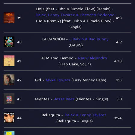
Hola (feat. Juhn & Dímelo Flow) [Remix]
Dalex, Lenny Tavárez & Chencho Corleone
39
4:9
Hola (Remix) [feat. Juhn & Dímelo Flow] -
Single
LA CANCIÓN
J Balvin & Bad Bunny
40
4:2
OASIS
Al Mismo Tiempo
Rauw Alejandro
41
4:10
Trap Cake, Vol. 1
42
Girl
Myke Towers
Easy Money Baby
3:6
43
Mientes
Jesse Baez
Mientes - Single
3:3
Bellaquita
Dalex & Lenny Tavárez
44
3:24
Bellaquita - Single