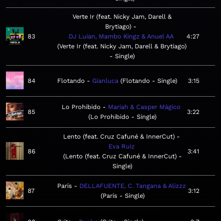
Verte Ir (feat. Nicky Jam, Darell &
Brytiago)
83
DJ Luian, Mambo Kingz & Anuel AA
4:27
Verte Ir (feat. Nicky Jam, Darell & Brytiago)
- Single
84
Flotando
Gianluca
Flotando - Single
3:15
Lo Prohibido
Mariah & Casper Mágico
85
3:22
Lo Prohibido - Single
Lento (feat. Cruz Cafuné & InnerCut)
Eva Ruiz
86
3:41
Lento (feat. Cruz Cafuné & InnerCut) -
Single
París
DELLAFUENTE, C. Tangana & Alizzz
87
3:12
París - Single