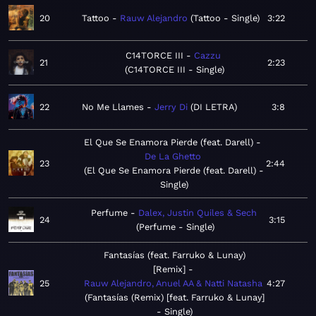
20
Tattoo
Rauw Alejandro
Tattoo - Single
3:22
C14TORCE III
Cazzu
21
2:23
C14TORCE III - Single
22
No Me Llames
Jerry Di
DI LETRA
3:8
El Que Se Enamora Pierde (feat. Darell)
De La Ghetto
23
2:44
El Que Se Enamora Pierde (feat. Darell) -
Single
Perfume
Dalex, Justin Quiles & Sech
24
3:15
Perfume - Single
Fantasías (feat. Farruko & Lunay)
[Remix]
25
Rauw Alejandro, Anuel AA & Natti Natasha
4:27
Fantasías (Remix) [feat. Farruko & Lunay]
- Single