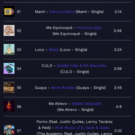
51
Mami
Paloma Mami
Mami - Single
3:14
Me Equivoqué
Princesa Alba
52
2:46
Me Equivoqué - Single
53
Loco
Beele
Loco - Single
3:24
CULO
Ghetto Kids & RD Maravilla
54
2:59
CULO - Single
55
Guaya
Kevin Roldán
Guaya - Single
2:45
Me Atrevo
Maikel Delacalle
56
4:8
Me Atrevo - Single
Porno (feat. Justin Quiles, Lenny Tavárez
& Feid)
Rich Music LTD, Sech & Dalex
57
3:32
The Academy (feat. Justin Quiles, Lenny