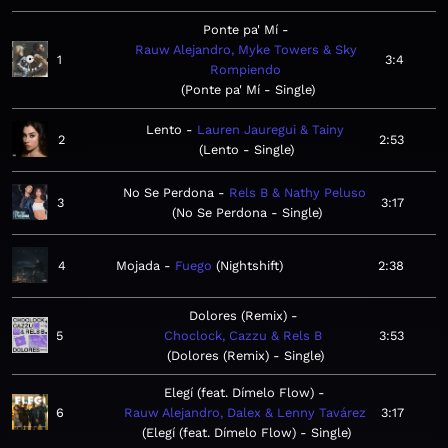
Ponte pa' Mí
Rauw Alejandro, Myke Towers & Sky
1
3:4
Rompiendo
Ponte pa' Mí - Single
Lento
Lauren Jauregui & Tainy
2
2:53
Lento - Single
No Se Perdona
Rels B & Nathy Peluso
3
3:17
No Se Perdona - Single
4
Mojada
Fuego
Nightshift
2:38
Dolores (Remix)
5
Choclock, Cazzu & Rels B
3:53
Dolores (Remix) - Single
Elegí (feat. Dímelo Flow)
6
Rauw Alejandro, Dalex & Lenny Tavárez
3:17
Elegí (feat. Dímelo Flow) - Single