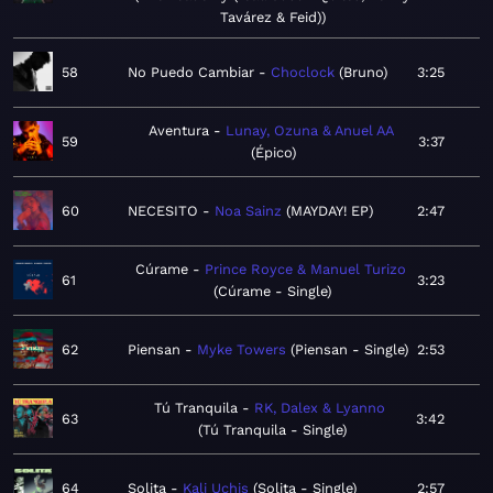
Tavárez & Feid)
58
No Puedo Cambiar
Choclock
Bruno
3:25
Aventura
Lunay, Ozuna & Anuel AA
59
3:37
Épico
60
NECESITO
Noa Sainz
MAYDAY! EP
2:47
Cúrame
Prince Royce & Manuel Turizo
61
3:23
Cúrame - Single
62
Piensan
Myke Towers
Piensan - Single
2:53
Tú Tranquila
RK, Dalex & Lyanno
63
3:42
Tú Tranquila - Single
64
Solita
Kali Uchis
Solita - Single
2:57