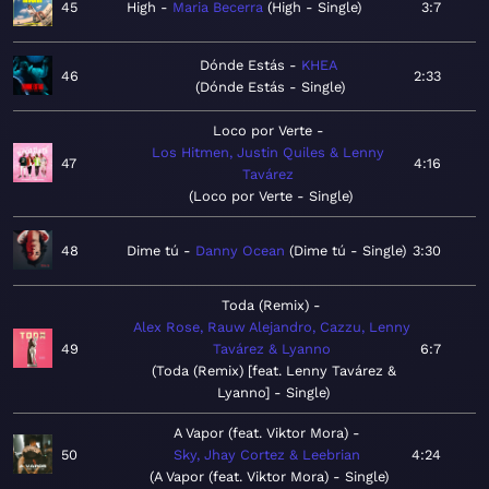
45
High
Maria Becerra
High - Single
3:7
Dónde Estás
KHEA
46
2:33
Dónde Estás - Single
Loco por Verte
Los Hitmen, Justin Quiles & Lenny
47
4:16
Tavárez
Loco por Verte - Single
48
Dime tú
Danny Ocean
Dime tú - Single
3:30
Toda (Remix)
Alex Rose, Rauw Alejandro, Cazzu, Lenny
49
Tavárez & Lyanno
6:7
Toda (Remix) [feat. Lenny Tavárez &
Lyanno] - Single
A Vapor (feat. Viktor Mora)
50
Sky, Jhay Cortez & Leebrian
4:24
A Vapor (feat. Viktor Mora) - Single