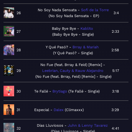
No Soy Nada Sensata
Sofi de la Torre
26
3:4
No Soy Nada Sensata - EP
Baby Bye Bye
Kablito
27
2:33
Baby Bye Bye - Single
Y Qué Pasó?
Brray & Mariah
28
2:58
Y Qué Pasó? - Single
No Fue (feat. Brray & Feid) [Remix]
29
Leebrian, Cauty & Rauw Alejandro
5:17
No Fue (feat. Brray, Feid) [Remix] - Single
30
Te Fallé
Brytiago
Te Fallé - Single
3:18
31
Especial
Dalex
Climaxxx
3:29
Días Lluviosos
Juhn & Lenny Tavarez
32
4:41
Días Lluviosos - Single