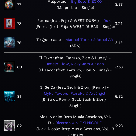
Malportau
Big Soto & ECKO
77
3:33
Malportau - Single
Perrea (feat. Frijo & WE$T DUBAI)
Duki
78
3:24
Perrea (feat. Frijo & WE$T DUBAI) - Single
Te Quemaste
Manuel Turizo & Anuel AA
79
3:19
ADN
El Favor (feat. Farruko, Zion & Lunay)
Dímelo Flow, Nicky Jam & Sech
80
3:53
El Favor (feat. Farruko, Zion & Lunay) -
Single
Si Se Da (feat. Sech & Zion) [Remix]
Myke Towers, Farruko & Arcángel
81
5:32
Si Se da Remix (feat. Sech & Zion) -
Single
Nicki Nicole: Bzrp Music Sessions, Vol.
13
Bizarrap & NICKI NICOLE
82
2:23
Nicki Nicole: Bzrp Music Sessions, Vol. 13
- Single