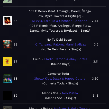
105 F Remix (feat. Arcángel, Darell, Ñengo
Flow, Myke Towers & Brytiago)
65
KEVVO, Farruko & Chencho Corleone
7:44
105 F Remix (feat. Arcángel, Ñengo Flow,
Darell, Myke Towers & Brytiago) - Single
No Te Debí Besar
66
C. Tangana, Paloma Mami & Alizzz
3:2
No Te Debí Besar - Single
Hielo
Eladio Carrión & Jhay Cortez
67
3:11
Sauce Boyz
Comerte Toda
68
Ghetto Kids, Dalex & Happy Colors
3:30
Comerte Toda - Single
Menos Vos
Neo Pistea
69
3:13
Menos Vos - Single
Memoria Rota
Arcángel & Myke Towers