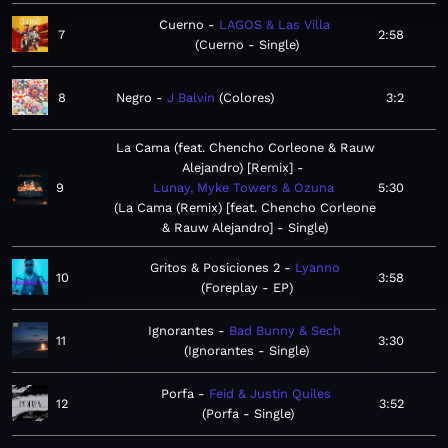
Cuerno
LAGOS & Las Villa
7
2:58
Cuerno - Single
8
Negro
J Balvin
Colores
3:2
La Cama (feat. Chencho Corleone & Rauw
Alejandro) [Remix]
9
Lunay, Myke Towers & Ozuna
5:30
La Cama (Remix) [feat. Chencho Corleone
& Rauw Alejandro] - Single
Gritos & Posiciones 2
Lyanno
10
3:58
Foreplay - EP
Ignorantes
Bad Bunny & Sech
11
3:30
Ignorantes - Single
Porfa
Feid & Justin Quiles
12
3:52
Porfa - Single