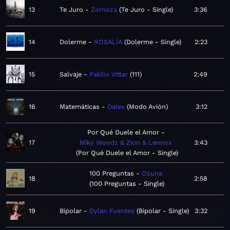
13
Te Juro
Zornoza
Te Juro - Single
3:36
14
Dolerme
ROSALÍA
Dolerme - Single
2:23
15
Salvaje
Pabllo Vittar
111
2:49
16
Matemáticas
Dalex
Modo Avión
3:12
Por Qué Duele el Amor
17
Miky Woodz & Zion & Lennox
3:43
Por Qué Duele el Amor - Single
100 Preguntas
Ozuna
18
2:58
100 Preguntas - Single
19
Bipolar
Dylan Fuentes
Bipolar - Single
3:32