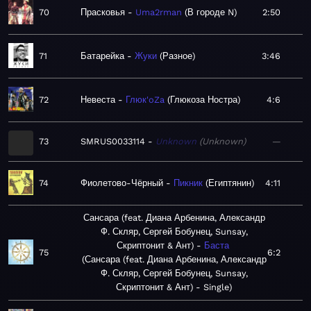
70
Прасковья
Uma2rman
В городе N
2:50
71
Батарейка
Жуки
Разное
3:46
72
Невеста
Глюк'oZa
Глюкоза Ностра
4:6
73
SMRUS0033114
Unknown
Unknown
—
74
Фиолетово-Чёрный
Пикник
Египтянин
4:11
Сансара (feat. Диана Арбенина, Александр
Ф. Скляр, Сергей Бобунец, Sunsay,
Скриптонит & Ант)
Баста
75
6:2
Сансара (feat. Диана Арбенина, Александр
Ф. Скляр, Сергей Бобунец, Sunsay,
Скриптонит & Ант) - Single