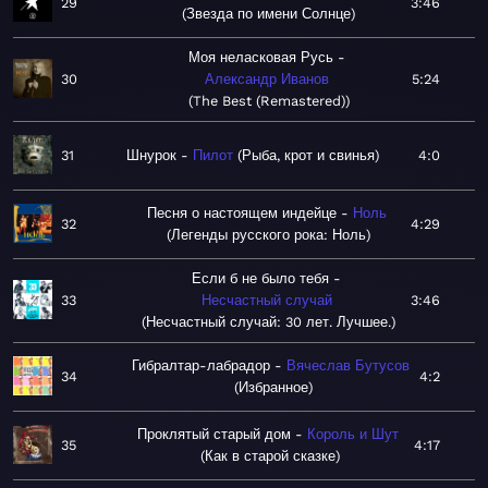
29
3:46
Звезда по имени Солнце
Моя неласковая Русь
30
Александр Иванов
5:24
The Best (Remastered)
31
Шнурок
Пилот
Рыба, крот и свинья
4:0
Песня о настоящем индейце
Ноль
32
4:29
Легенды русского рока: Ноль
Если б не было тебя
33
Несчастный случай
3:46
Несчастный случай: 30 лет. Лучшее.
Гибралтар-лабрадор
Вячеслав Бутусов
34
4:2
Избранное
Проклятый старый дом
Король и Шут
35
4:17
Как в старой сказке