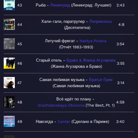
43
Рыба
Ленинград
Ленинград: Лучшее!
2:43
Хали-гали, паратрупер
Леприконсы
44
4:8
Десятилетка
Летучий фрегат
Nastya Poleva
45
3:54
Отчёт 1983-1993
Старый отель
Браво & Жанна Агузарова
46
3:55
Жанна Агузарова и Браво
Самая любимая музыка
Братья Грим
47
3:14
Самая любимая музыка
Всё идёт по плану
48
4:59
Grazhdanskaya Oborona
The Best, Pt. 1
49
Навсегда
Center
Сделано в Париже
3:40