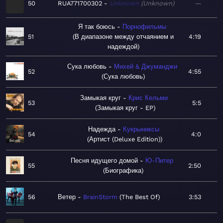
50
RUA771700302
Unknown
Unknown
—
Я так боюсь
Порнофильмы
51
В диапазоне между отчаянием и
4:19
надеждой
Сука любовь
Михей & Джуманджи
52
4:55
Сука любовь
Замыкая круг
Крис Кельми
53
5:5
Замыкая круг - EP
Надежда
Кукрыниксы
54
4:0
Артист (Deluxe Edition)
Песня идущего домой
Ю-Питер
55
2:50
Биографика
56
Ветер
BrainStorm
The Best Of
3:53