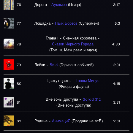
76
Дорога
Аукцыон
Птица
3:17
77
Лошадка
Найк Борзов
Супермен
5:3
Глава I - Снежная королева
78
Сказки Чёрного Города
4:30
Том III. Меж раем и адом
79
Лайки
Би-2
Горизонт событий
3:31
Цветут цветы
Танцы Минус
80
4:15
Флора и фауна
Вне зоны доступа
Gorod 312
81
3:31
Вне зоны доступа
82
Родина
АнимациЯ
Продано не всЁ
2:51