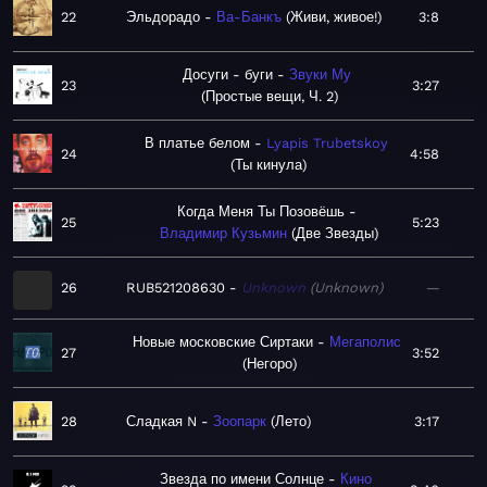
22
Эльдорадо
Ва-Банкъ
Живи, живое!
3:8
Досуги - буги
Звуки Му
23
3:27
Простые вещи, Ч. 2
В платье белом
Lyapis Trubetskoy
24
4:58
Ты кинула
Когда Меня Ты Позовёшь
25
5:23
Владимир Кузьмин
Две Звезды
26
RUB521208630
Unknown
Unknown
—
Новые московские Сиртаки
Мегаполис
27
3:52
Негоро
28
Сладкая N
Зоопарк
Лето
3:17
Звезда по имени Солнце
Кино