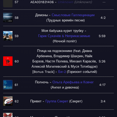
57
AEA0D1831406
Unknown
Unknown
—
Демоны
Смысловые Галлюцинации
58
4:2
Трудных времён песни
Моя бабушка курит трубку
59
Гарик Сукачёв & Неприкасаемые
5:59
Ночной полёт
Птица на подоконнике (feat. Диана
Арбенина, Владимир Шахрин, Найк
60
Борзов, Настя Полева, Михаил Карасёв,
5:26
Алексей Могилевский & Муся Тотибадзе)
[Bonus Track]
Би-2
Горизонт событий
Полночь
Ольга Арефьева и Ковчег
61
4:17
Ангел и девочка
62
Привет
Группа Секрет
Секрет
3:4