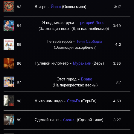
83
В игре
Йорш
Оковы мира
3:17
Я поднимаю руки
Григорий Лепс
84
3:49
За женщин всех! (Для вас любимые!)
Не твой герой
Тени Свободы
85
4:2
Эволюция оскорбляет
86
Нулевой километр
Мураками
Верь
3:36
Этот город
Браво
87
3:7
На перекрёстках весны
88
А что нам надо
СерьГа
СерьГа
4:53
89
Сделай тише
Casual
Сделай тише
3:27