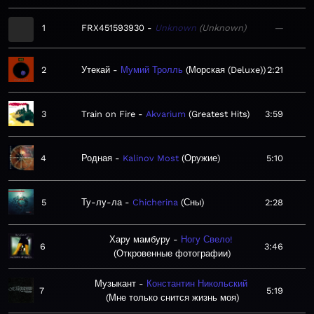
1
FRX451593930
Unknown
Unknown
—
2
Утекай
Мумий Тролль
Морская (Deluxe)
2:21
3
Train on Fire
Akvarium
Greatest Hits
3:59
4
Родная
Kalinov Most
Оружие
5:10
5
Ту-лу-ла
Chicherina
Сны
2:28
Хару мамбуру
Ногу Свело!
6
3:46
Откровенные фотографии
Музыкант
Константин Никольский
7
5:19
Мне только снится жизнь моя