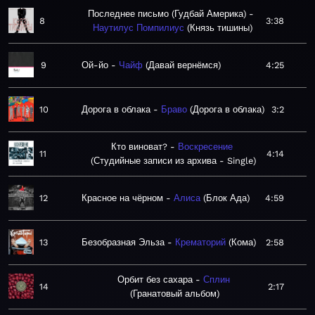
Последнее письмо (Гудбай Америка)
8
3:38
Наутилус Помпилиус
Князь тишины
9
Ой-йо
Чайф
Давай вернёмся
4:25
10
Дорога в облака
Браво
Дорога в облака
3:2
Кто виноват?
Воскресение
11
4:14
Студийные записи из архива - Single
12
Красное на чёрном
Алиса
Блок Ада
4:59
13
Безобразная Эльза
Крематорий
Кома
2:58
Орбит без сахара
Сплин
14
2:17
Гранатовый альбом