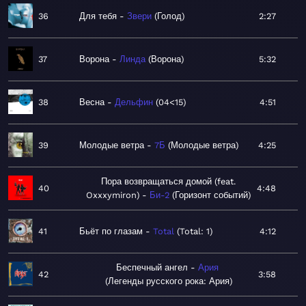
36
Для тебя
Звери
Голод
2:27
37
Ворона
Линда
Ворона
5:32
38
Весна
Дельфин
04<15
4:51
39
Молодые ветра
7Б
Молодые ветра
4:25
Пора возвращаться домой (feat.
40
4:48
Oxxxymiron)
Би-2
Горизонт событий
41
Бьёт по глазам
Total
Total: 1
4:12
Беспечный ангел
Ария
42
3:58
Легенды русского рока: Ария