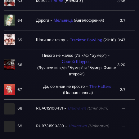
63
Мама
Louna
Время X
3:58
64
Дороги
Мельница
Ангелофрения
3:7
65
Шаги по стеклу
Tracktor Bowling
20:16
3:47
Никого не жалко (Из к/ф "Бумер")
Сергей Шнуров
66
3:20
Лучшее из к/ф "Бумер" и "Бумер. Фильм
второй"
Да, со мной не просто
The Hatters
67
2:7
Полная шляпа
68
RUA012100431
Unknown
Unknown
—
69
RUB731590339
Unknown
Unknown
—