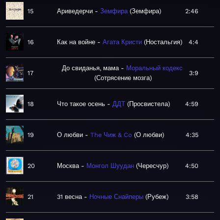
15
Ариведерчи
Земфира
Земфира
2:46
16
Как на войне
Агата Кристи
Ностальгия
4:4
До свиданья, мама
Моральный кодекс
17
3:9
Сотрясение мозга
18
Что такое осень
ДДТ
Просвистела
4:59
19
О любви
The Чиж & Co
О любви
4:35
20
Москва
Монгол Шуудан
Чересчур
4:50
21
31 весна
Ночные Снайперы
Рубеж
3:58