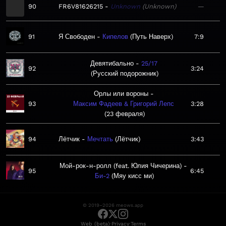
90
FR6V81626215
Unknown
Unknown
—
91
Я Свободен
Кипелов
Путь Наверх
7:9
Девятибально
25/17
92
3:24
Русский подорожник
Орлы или вороны
93
Максим Фадеев & Григорий Лепс
3:28
23 февраля
94
Лётчик
Мечтать
Лётчик
3:43
Мой-рок-н-ролл (feat. Юлия Чичерина)
95
6:45
Би-2
Мяу кисс ми
© 2019–2026 meows.app
·
·
Web (beta)
Privacy
Terms