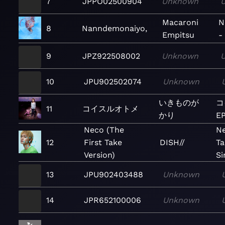
7
JPPO02500904
Unknown
Macaroni
N
8
Nanndemonaiyo,
Empitsu
-
9
JPZ922508002
Unknown
10
JPU902502074
Unknown
いきものが
コ
11
コイスルオトメ
かり
E
Neco (The
Ne
12
First Take
DISH//
Ta
Version)
Si
13
JPU902403488
Unknown
14
JPR652100006
Unknown