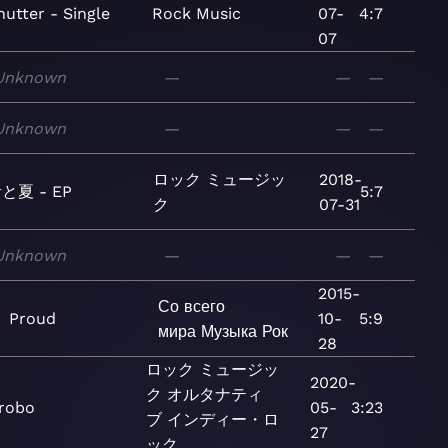
hutter - Single
Rock
Music
07-
4:7
07
Unknown
—
—
—
Unknown
—
—
—
ロック
ミュージッ
2018-
と夏 - EP
5:7
ク
07-31
Unknown
—
—
—
2015-
Со всего
Proud
10-
5:9
мира
Музыка
Рок
28
ロック
ミュージッ
2020-
ク
オルタナティ
robo
05-
3:23
ブ
インディー・ロ
27
ック