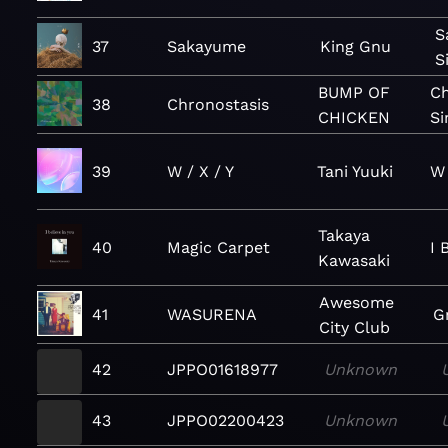
S
37
Sakayume
King Gnu
S
BUMP OF
Ch
38
Chronostasis
CHICKEN
Si
39
W / X / Y
Tani Yuuki
W 
Takaya
40
Magic Carpet
I 
Kawasaki
Awesome
41
WASURENA
G
City Club
42
JPPO01618977
Unknown
43
JPPO02200423
Unknown