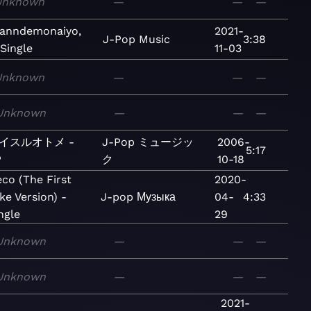
Unknown
—
—
—
anndemonaiyo,
2021-
J-Pop
Music
3:38
 Single
11-03
Unknown
—
—
—
Unknown
—
—
—
イスルオトメ -
J-Pop
ミュージッ
2006-
5:17
P
ク
10-18
co (The First
2020-
ke Version) -
J-pop
Музыка
04-
4:33
ngle
29
Unknown
—
—
—
Unknown
—
—
—
2021-