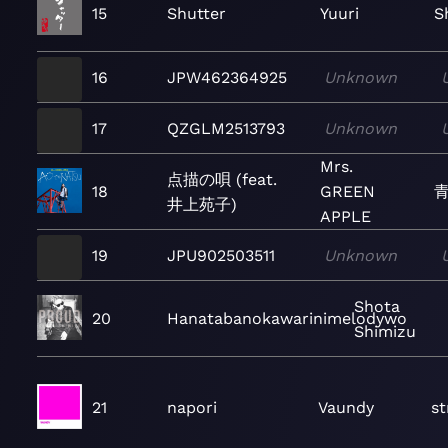
15
Shutter
Yuuri
S
16
JPW462364925
Unknown
17
QZGLM2513793
Unknown
Mrs.
点描の唄 (feat.
18
GREEN
青
井上苑子)
APPLE
19
JPU902503511
Unknown
Shota
20
Hanatabanokawarinimelodywo
Shimizu
21
napori
Vaundy
st