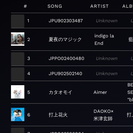
#
SONG
ARTIST
AL
1
JPU902303487
Unknown
indigo la
2
夏夜のマジック
End
3
JPPO02400480
Unknown
4
JPU902502140
Unknown
B
5
カタオモイ
Aimer
S
"b
DAOKO×
6
打上花火
打上
米津玄師