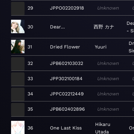
29
JPPO02202918
Unknown
De
30
Dear…
西野 カナ
- S
Dr
31
Dried Flower
Yuuri
Si
32
JPB602103032
Unknown
33
JPP302100184
Unknown
34
JPPC02212449
Unknown
35
JPB602402896
Unknown
Hikaru
36
One Last Kiss
On
Utada