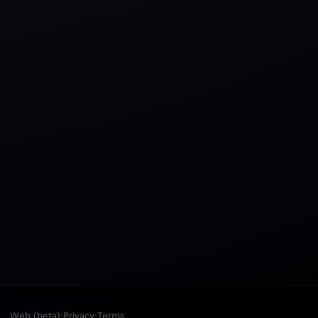
·
·
Web (beta)
Privacy
Terms