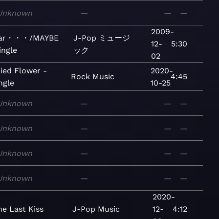
Unknown
—
—
—
2009-
ar・・・/MAYBE
J-Pop
ミュージ
12-
5:30
ingle
ック
02
ied Flower -
2020-
Rock
Music
4:45
ngle
10-25
Unknown
—
—
—
Unknown
—
—
—
Unknown
—
—
—
Unknown
—
—
—
2020-
e Last Kiss
J-Pop
Music
12-
4:12