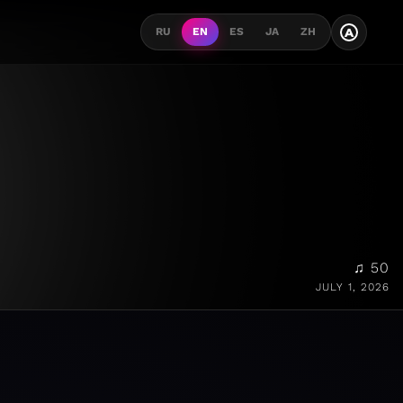
A
RU
EN
ES
JA
ZH
♫ 50
JULY 1, 2026