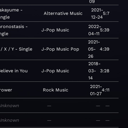
09
akayume -
2021-
Alternative
Music
5:7
ingle
12-24
ronostasis -
2022-
J-Pop
Music
5:39
ngle
04-11
2021-
/ X / Y - Single
J-Pop
Music
Pop
05-
4:39
26
2018-
Believe in You
J-Pop
Music
03-
3:28
14
2021-
rower
Rock
Music
4:11
01-27
Unknown
—
—
—
Unknown
—
—
—