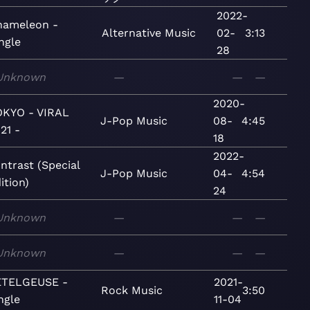
2022-
hameleon -
Alternative
Music
02-
3:13
ngle
28
Unknown
—
—
—
2020-
KYO - VIRAL
J-Pop
Music
08-
4:45
21 -
18
2022-
ntrast (Special
J-Pop
Music
04-
4:54
ition)
24
Unknown
—
—
—
Unknown
—
—
—
ETELGEUSE -
2021-
Rock
Music
3:50
ngle
11-04