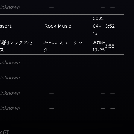
Unknown
—
—
—
2022-
ssort
Rock
Music
04-
3:52
15
間的シックスセ
J-Pop
ミュージッ
2018-
3:58
ス
ク
10-25
Unknown
—
—
—
Unknown
—
—
—
Unknown
—
—
—
Unknown
—
—
—