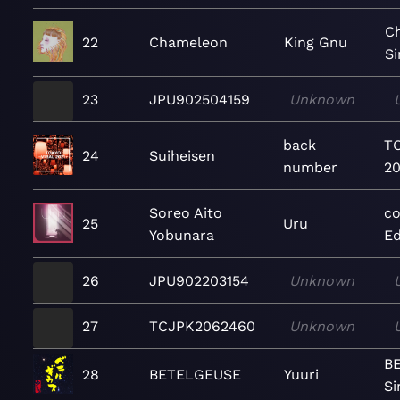
C
22
Chameleon
King Gnu
Si
23
JPU902504159
Unknown
back
TO
24
Suiheisen
number
20
Soreo Aito
co
25
Uru
Yobunara
Ed
26
JPU902203154
Unknown
27
TCJPK2062460
Unknown
B
28
BETELGEUSE
Yuuri
Si