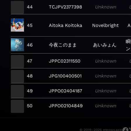
44
TCJPV2377398
Unknown
45
Aitoka Koitoka
Novelbright
A
瞬
46
今夜このまま
あいみょん
ン
47
JPPC02311550
Unknown
48
JPG100400501
Unknown
49
JPPO02404187
Unknown
50
JPPO02104849
Unknown
© 2019–2026 meows.app