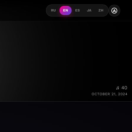
A
RU
EN
ES
JA
ZH
♫ 40
OCTOBER 21, 2024