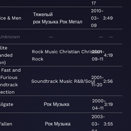
17
2010-
Тяжелый
ice & Men
03-
3:49
рок
Музыка
Рок
Метал
09
Unknown
—
—
—
lite
Rock
Music
Christian
Christian
2001-
anded
4:19
Rock
09-11
on)
 Fast and
 Furious
2001-
Soundtrack
Music
R&B/Soul
2:56
ndtrack
11-20
lection
2000-
ilgate
Рок
Музыка
3:19
04-11
2003-
Fallen
Рок
Музыка
03-
3:55