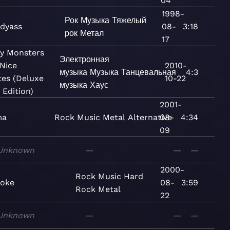
04
1998-
Рок
Музыка
Тяжелый
dyass
08-
3:18
рок
Метал
17
y Monsters
Электронная
Nice
2010-
музыка
Музыка
Танцевальная
4:3
tes (Deluxe
10-22
музыка
Хаус
 Edition)
2001-
ma
Rock
Music
Metal
Alternative
08-
4:34
09
Unknown
—
—
—
2000-
Rock
Music
Hard
roke
08-
3:59
Rock
Metal
22
Unknown
—
—
—