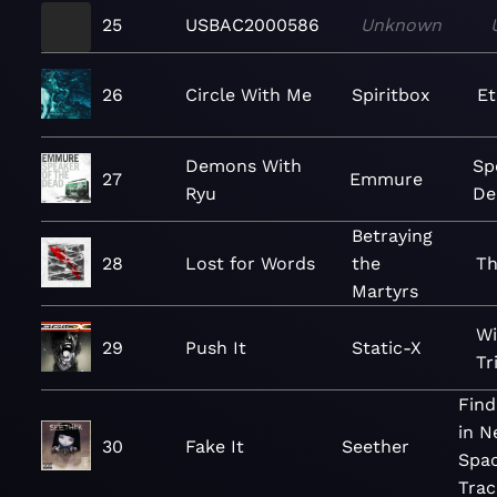
25
USBAC2000586
Unknown
26
Circle With Me
Spiritbox
Et
Demons With
Sp
27
Emmure
Ryu
De
Betraying
28
Lost for Words
the
Th
Martyrs
Wi
29
Push It
Static-X
Tr
Find
in N
30
Fake It
Seether
Spa
Trac