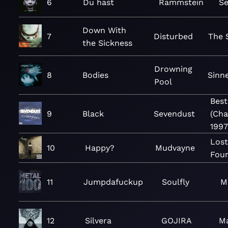
6
Du hast
Rammstein
S
Down With
7
Disturbed
The 
the Sickness
Drowning
8
Bodies
Sinn
Pool
Best
9
Black
Sevendust
(Cha
1997
Lost
10
Happy?
Mudvayne
Fou
11
Jumpdafuckup
Soulfly
M
12
Silvera
GOJIRA
M