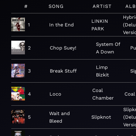
#
SONG
ARTIST
AL
Hybri
LINKIN
1
In the End
(Del
PARK
Versi
System Of
2
Chop Suey!
Pu
A Down
Limp
3
Break Stuff
Si
Bizkit
Coal
4
Loco
Coal
Chamber
Slipk
Wait and
5
Slipknot
(Del
Bleed
Versi