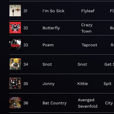
31
I'm So Sick
Flyleaf
Fl
Crazy
32
Butterfly
Bu
Town
33
Poem
Taproot
R
34
Snot
Snot
Get
35
Jonny
Kittie
Spit
Avenged
36
Bat Country
City 
Sevenfold