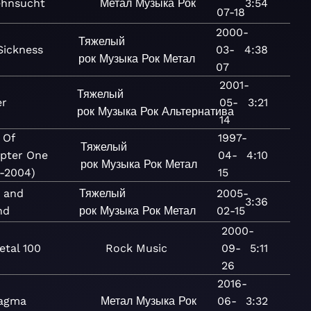
ehnsucht
Метал
Музыка
Рок
3:54
07-18
2000-
Тяжелый
Sickness
03-
4:38
рок
Музыка
Рок
Метал
07
2001-
Тяжелый
er
05-
3:21
рок
Музыка
Рок
Альтернатива
14
 Of
1997-
Тяжелый
pter One
04-
4:10
рок
Музыка
Рок
Метал
-2004)
15
 and
Тяжелый
2005-
3:36
nd
рок
Музыка
Рок
Метал
02-15
2000-
etal 100
Rock
Music
09-
5:11
26
2016-
agma
Метал
Музыка
Рок
06-
3:32