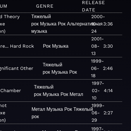
RELEASE
BUM
GENRE
DATE
d Theory
Тяжелый
2000-
uxe
рок
Музыка
Рок
Альтернативная
10-
3:36
on)
музыка
24
2001-
re... Hard Rock
Рок
Музыка
08-
3:30
13
1999-
Тяжелый
gnificant Other
06-
2:46
рок
Музыка
Рок
18
1997-
Тяжелый
 Chamber
02-
4:14
рок
Музыка
Рок
Метал
10
not
1999-
Метал
Музыка
Рок
Тяжелый
uxe
06-
2:27
рок
on)
29
1997-