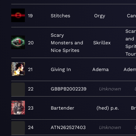
19
Stitches
Orgy
Can
Scar
Scary
and 
20
Monsters and
Skrillex
Spri
Nice Sprites
Tour
21
Giving In
Adema
Ade
22
GBBPB2002239
Unknown
23
Bartender
(hed) p.e.
B
24
ATN262527403
Unknown