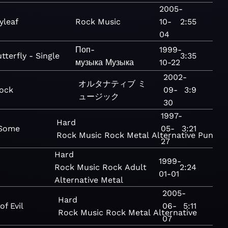
2005-
yleaf
Rock
Music
10-
2:55
04
Поп-
1999-
tterfly - Single
3:35
музыка
Музыка
10-22
2002-
オルタナティブ
ミ
ock
09-
3:9
ュージック
30
1997-
Hard
 Some
05-
3:21
Rock
Music
Rock
Metal
Alternative
Punk
27
Hard
1999-
Rock
Music
Rock
Adult
2:24
01-01
Alternative
Metal
2005-
Hard
of Evil
06-
5:11
Rock
Music
Rock
Metal
Alternative
07