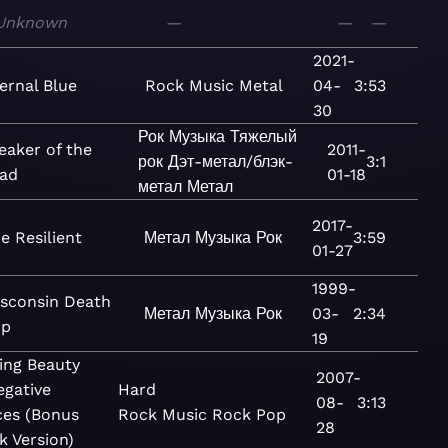
Unknown
—
—
—
2021-
ernal Blue
Rock
Music
Metal
04-
3:53
30
Рок
Музыка
Тяжелый
eaker of the
2011-
рок
Дэт-метал/блэк-
3:1
ad
01-18
метал
Метал
2017-
e Resilient
Метал
Музыка
Рок
3:59
01-27
1999-
sconsin Death
Метал
Музыка
Рок
03-
2:34
ip
19
ing Beauty
2007-
egative
Hard
08-
3:13
ces (Bonus
Rock
Music
Rock
Pop
28
k Version)