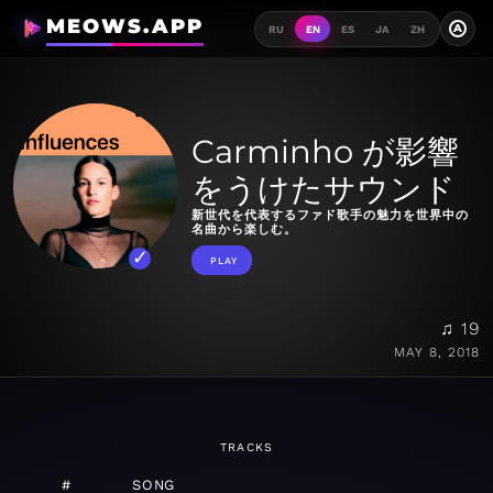
MEOWS.APP
A
RU
EN
ES
JA
ZH
Carminho が影響
をうけたサウンド
新世代を代表するファド歌手の魅力を世界中の
名曲から楽しむ。
PLAY
♫ 19
MAY 8, 2018
TRACKS
#
SONG