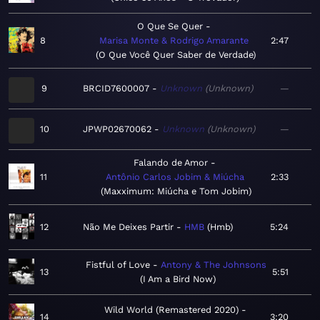
O Que Se Quer
8
Marisa Monte & Rodrigo Amarante
2:47
O Que Você Quer Saber de Verdade
9
BRCID7600007
Unknown
Unknown
—
10
JPWP02670062
Unknown
Unknown
—
Falando de Amor
11
Antônio Carlos Jobim & Miúcha
2:33
Maxximum: Miúcha e Tom Jobim
12
Não Me Deixes Partir
HMB
Hmb
5:24
Fistful of Love
Antony & The Johnsons
13
5:51
I Am a Bird Now
Wild World (Remastered 2020)
14
3:20