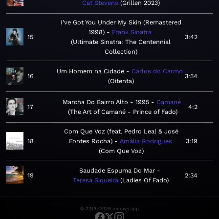
Cat Stevens
Grillen 2023
I've Got You Under My Skin (Remastered
1998)
Frank Sinatra
15
3:42
Ultimate Sinatra: The Centennial
Collection
Um Homem na Cidade
Carlos do Carmo
16
3:54
Oitenta
Marcha Do Bairro Alto - 1995
Camané
17
4:2
The Art of Camané - Prince of Fado
Com Que Voz (feat. Pedro Leal & José
18
Fontes Rocha)
Amália Rodrigues
3:19
Com Que Voz
Saudade Espuma Do Mar
19
2:34
Teresa Siqueira
Ladies Of Fado
© 2019–2026 meows.app