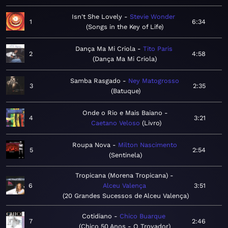
Isn't She Lovely
Stevie Wonder
1
6:34
Songs in the Key of Life
Dança Ma Mi Criola
Tito Paris
2
4:58
Dança Ma Mi Criola
Samba Rasgado
Ney Matogrosso
3
2:35
Batuque
Onde o Rio e Mais Baiano
4
3:21
Caetano Veloso
Livro
Roupa Nova
Milton Nascimento
5
2:54
Sentinela
Tropicana (Morena Tropicana)
6
Alceu Valença
3:51
20 Grandes Sucessos de Alceu Valença
Cotidiano
Chico Buarque
7
2:46
Chico 50 Anos - O Trovador