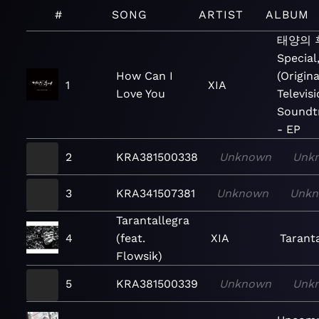
#
SONG
ARTIST
ALBUM
태양의 
Special,
How Can I
(Origina
1
XIA
Love You
Televis
Soundt
- EP
2
KRA381500338
Unknown
Unk
3
KRA341507381
Unknown
Unk
Tarantallegra
4
(feat.
XIA
Tarant
Flowsik)
5
KRA381500339
Unknown
Unk