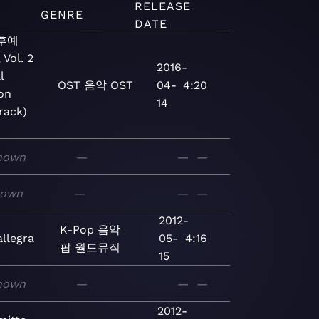
RELEASE
GENRE
DATE
후예
 Vol. 2
2016-
l
OST
음악
OST
04-
4:20
ion
14
rack)
nown
—
—
—
nown
—
—
—
2012-
K-Pop
음악
allegra
05-
4:16
팝
월드뮤직
15
nown
—
—
—
2012-