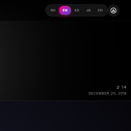
A
RU
EN
ES
JA
ZH
♫ 14
DECEMBER 20, 2016