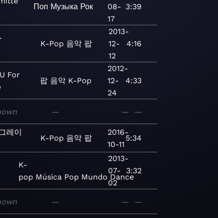
itte​
Поп
Музыка
Рок
08-
3:39
17
2013-
-
K-Pop
음악
팝
12-
4:16
12
2012-
U For
팝
음악
K-Pop
12-
4:33
e
24
nown
—
—
—
 그레이
2016-
K-Pop
음악
팝
5:34
10-11
2013-
K-
07-
3:32
pop
Música
Pop
Mundo
Dance
02
nown
—
—
—