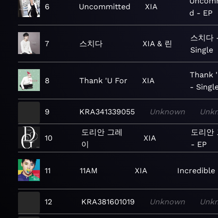
Uncomm
6
Uncommitted
XIA
d - EP
스치다 
7
스치다
XIA & 린
Single
Thank '
8
Thank 'U For
XIA
- Singl
9
KRA341339055
Unknown
Unk
도리안 그레
도리안
10
XIA
이
- EP
11
11AM
XIA
Incredible
12
KRA381601019
Unknown
Unk