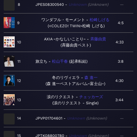
8
JPES08300540
Unknown
Unknown
—
ワンダフル・モーメント
松崎しげる
9
4:5
<COLEZO! TWIN>松崎 しげる
AXIA ~かなしいことり~
斉藤由貴
10
4:33
斉藤由貴ベスト
11
旅立ち
松山千春
起承転結
3:8
冬のリヴィエラ
森 進一
12
4:30
森 進一ベストアルバム~富士山~
涙のリクエスト
チェッカーズ
13
3:44
涙のリクエスト - Single
14
JPVP01704601
Unknown
Unknown
—
15
JPTK08800780
Unknown
Unknown
—