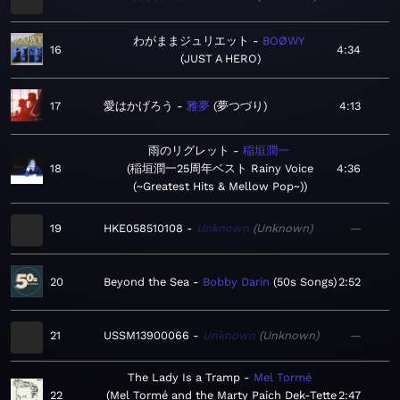
わがままジュリエット
BOØWY
16
4:34
JUST A HERO
17
愛はかげろう
雅夢
夢つづり
4:13
雨のリグレット
稲垣潤一
18
稲垣潤一25周年ベスト Rainy Voice
4:36
(~Greatest Hits & Mellow Pop~)
19
HKE058510108
Unknown
Unknown
—
20
Beyond the Sea
Bobby Darin
50s Songs
2:52
21
USSM13900066
Unknown
Unknown
—
The Lady Is a Tramp
Mel Tormé
22
Mel Tormé and the Marty Paich Dek-Tette
2:47