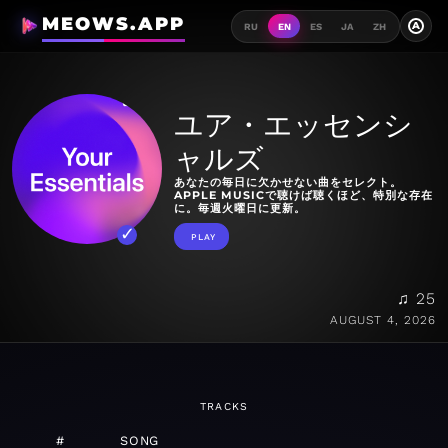
MEOWS.APP
A
RU
EN
ES
JA
ZH
ユア・エッセンシ
ャルズ
あなたの毎日に欠かせない曲をセレクト。
APPLE MUSICで聴けば聴くほど、特別な存在
に。毎週火曜日に更新。
PLAY
♫ 25
AUGUST 4, 2026
TRACKS
#
SONG