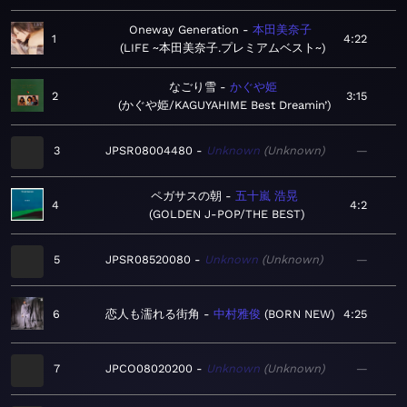
Oneway Generation
本田美奈子
1
4:22
LIFE ~本田美奈子.プレミアムベスト~
なごり雪
かぐや姫
2
3:15
かぐや姫/KAGUYAHIME Best Dreamin’
3
JPSR08004480
Unknown
Unknown
—
ペガサスの朝
五十嵐 浩晃
4
4:2
GOLDEN J-POP/THE BEST
5
JPSR08520080
Unknown
Unknown
—
6
恋人も濡れる街角
中村雅俊
BORN NEW
4:25
7
JPCO08020200
Unknown
Unknown
—