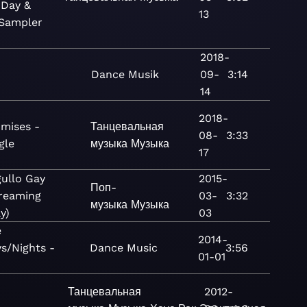
 Day &
13
 Sampler
2018-
Dance
Musik
09-
3:14
14
2018-
mises -
Танцевальная
08-
3:33
gle
музыка
Музыка
17
ullo Gay
2015-
Поп-
reaming
03-
3:32
музыка
Музыка
y)
03
e
2014-
s/Nights -
Dance
Music
3:56
01-01
Танцевальная
2012-