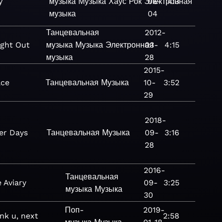
y
музыка
Музыка
Хаус
Рок
Электронная
06-
4:3
музыка
04
Танцевальная
2012-
ight Out
музыка
Музыка
Электронная
03-
4:15
музыка
28
2015-
ce
Танцевальная
Музыка
10-
3:52
29
2018-
er Days
Танцевальная
Музыка
09-
3:16
28
2016-
Танцевальная
 Aviary
09-
3:25
музыка
Музыка
30
Поп-
2019-
nk u, next
2:58