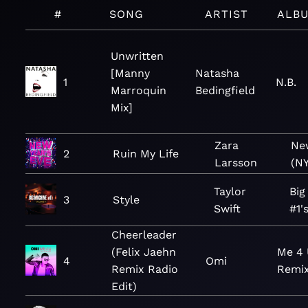
#
SONG
ARTIST
ALB
Unwritten
[Manny
Natasha
1
N.B.
Marroquin
Bedingfield
Mix]
Zara
New
2
Ruin My Life
Larsson
(N
Taylor
Big
3
Style
Swift
#1'
Cheerleader
(Felix Jaehn
Me 4 
4
Omi
Remix Radio
Remi
Edit)