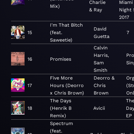
Charlie
Miami
Mix)
& Ray
Night
2017
I'm That Bitch
David
15
(feat.
7
Guetta
Saweetie)
Calvin
Harris,
Pro
16
Promises
Sam
Sin
Smith
Five More
Deorro &
Org
17
Hours (Deorro
Chris
(St
x Chris Brown)
Brown
Onl
The Days
Th
18
(Henrik B
Avicii
Day
Remix)
EP
Spectrum
(feat.