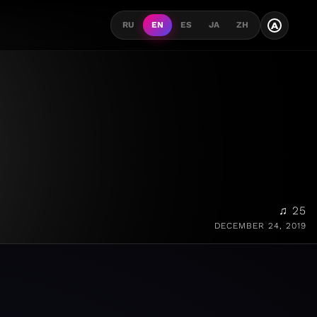
A
RU
EN
ES
JA
ZH
♫ 25
DECEMBER 24, 2019