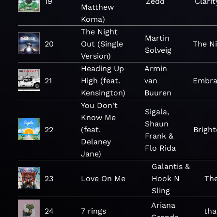
19
Zedd
Clarit
Matthew
Koma)
The Night
Martin
20
Out (Single
The N
Solveig
Version)
Heading Up
Armin
21
High (feat.
van
Embra
Kensington)
Buuren
You Don't
Sigala,
Know Me
Shaun
22
(feat.
Bright
Frank &
Delaney
Flo Rida
Jane)
Galantis &
23
Love On Me
Hook N
The
Sling
Ariana
24
7 rings
tha