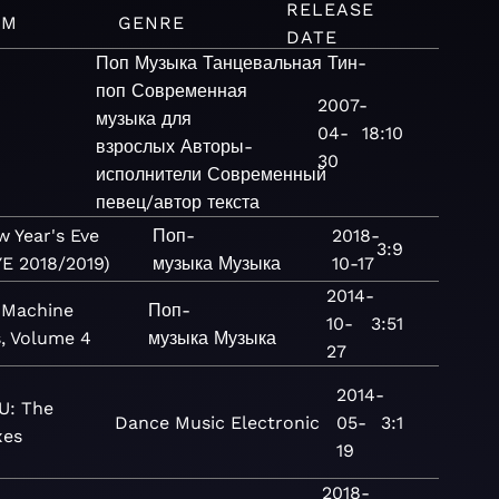
RELEASE
UM
GENRE
DATE
Поп
Музыка
Танцевальная
Тин-
поп
Современная
2007-
музыка для
04-
18:10
взрослых
Авторы-
30
исполнители
Современный
певец/автор текста
 Year's Eve
Поп-
2018-
3:9
YE 2018/2019)
музыка
Музыка
10-17
2014-
 Machine
Поп-
10-
3:51
s, Volume 4
музыка
Музыка
27
2014-
U: The
Dance
Music
Electronic
05-
3:1
xes
19
2018-