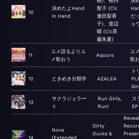
樹)、桜内
決め
決めたよHand
梨子 (CV.
Ha
10
in Hand
逢田梨香
だ
子)、渡辺
ョウ
曜 (CV.斉
藤朱夏)
ユメ語るよりユ
ユ
11
Aqours
メ歌おう
歌おう
ト
12
ときめき分類学
AZALEA
PLE
Sin
サクラジェラー
Run Girls,
ス
13
ト
Run!
EP
Revea
Dirty
Recor
Nova
Ducks &
Prese
14
(Extended