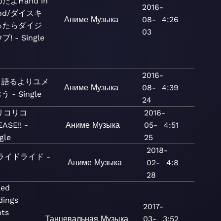
たよHand in
2016-
nd/ダイスキ
Аниме
Музыка
08-
4:26
ったらダイジ
03
ブ! - Single
2016-
メ語るよりユメ
Аниме
Музыка
08-
4:39
 - Single
24
リコリコ
2016-
ASE!! -
Аниме
Музыка
05-
4:51
gle
25
2018-
ライドライド -
Аниме
Музыка
02-
4:8
28
led
dings
2017-
nts
Танцевальная
Музыка
03-
3:52