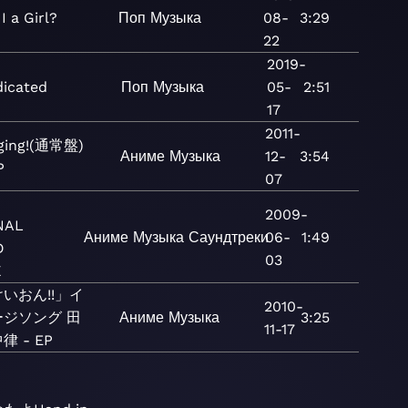
I a Girl?
Поп
Музыка
08-
3:29
22
2019-
icated
Поп
Музыка
05-
2:51
17
2011-
nging!(通常盤)
Аниме
Музыка
12-
3:54
P
07
2009-
NAL
Аниме
Музыка
Саундтреки
06-
1:49
D
03
K
いおん!!」イ
2010-
ージソング 田
Аниме
Музыка
3:25
11-17
律 - EP