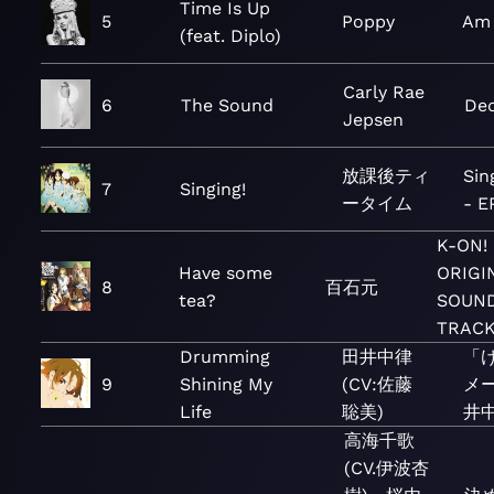
Time Is Up
5
Poppy
Am 
(feat. Diplo)
Carly Rae
6
The Sound
Ded
Jepsen
放課後ティ
Si
7
Singing!
ータイム
- E
K-ON!
Have some
ORIGI
8
百石元
tea?
SOUN
TRAC
Drumming
田井中律
「け
9
Shining My
(CV:佐藤
メ
Life
聡美)
井中
高海千歌
(CV.伊波杏