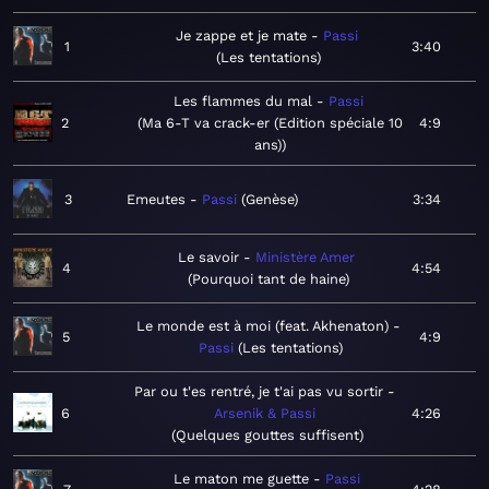
Je zappe et je mate
Passi
1
3:40
Les tentations
Les flammes du mal
Passi
2
Ma 6-T va crack-er (Edition spéciale 10
4:9
ans)
3
Emeutes
Passi
Genèse
3:34
Le savoir
Ministère Amer
4
4:54
Pourquoi tant de haine
Le monde est à moi (feat. Akhenaton)
5
4:9
Passi
Les tentations
Par ou t'es rentré, je t'ai pas vu sortir
6
Arsenik & Passi
4:26
Quelques gouttes suffisent
Le maton me guette
Passi