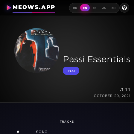
MEOWS.APP
A
RU
EN
ES
JA
ZH
Passi Essentials
PLAY
♫ 14
OCTOBER 20, 2021
TRACKS
#
SONG