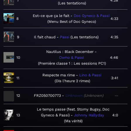
7
4:28
Les tentations
Est-ce que ça le fait
Doc Gyneco & Passi
8
4:33
Menu Best of Doc Gyneco
9
Il fait chaud
Passi
Les tentations
4:35
Nautilus : Black December
10
Oxmo & Passi
4:46
Première classe 1 : Les sessions PC1
Respecte ma rime
Lino & Passi
11
3:41
Dis l'heure 2 rimes
12
FRZ050700773
Unknown
Unknown
—
Le temps passe (feat. Stomy Bugsy, Doc
13
Gyneco & Passi)
Johnny Hallyday
4:0
Ma vérité