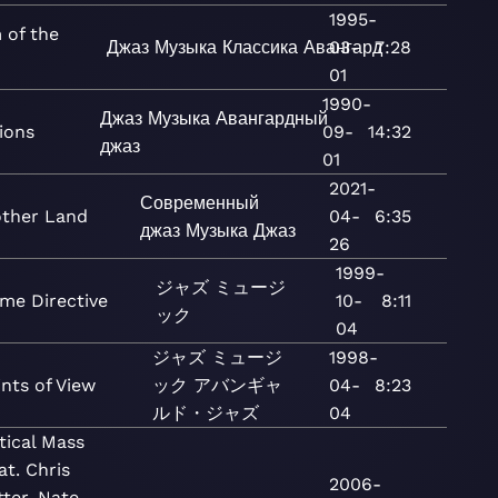
1995-
 of the
Джаз
Музыка
Классика
Авангард
03-
7:28
01
1990-
Джаз
Музыка
Авангардный
ions
09-
14:32
джаз
01
2021-
Современный
ther Land
04-
6:35
джаз
Музыка
Джаз
26
1999-
ジャズ
ミュージ
ime Directive
10-
8:11
ック
04
ジャズ
ミュージ
1998-
ints of View
ック
アバンギャ
04-
8:23
ルド・ジャズ
04
tical Mass
at. Chris
2006-
tter, Nate