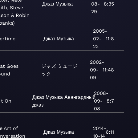
Джаз
Музыка
08-
8:35
ith, Steve
29
lson & Robin
banks)
2005-
ertime
Джаз
Музыка
02-
11:8
22
2002-
at Goes
ジャズ
ミュージ
09-
11:48
ound
ック
09
2008-
Джаз
Музыка
Авангардный
It On
09-
8:7
джаз
08
e Art of
2014-
Джаз
Музыка
6:11
nversation
10-14