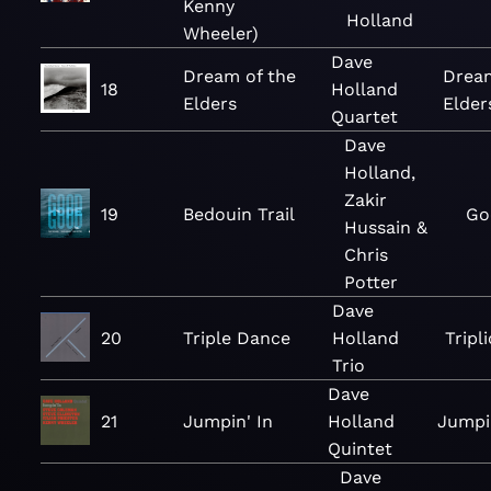
Kenny
Holland
Wheeler)
Dave
Dream of the
Dream
18
Holland
Elders
Elder
Quartet
Dave
Holland,
Zakir
19
Bedouin Trail
Go
Hussain &
Chris
Potter
Dave
20
Triple Dance
Holland
Tripl
Trio
Dave
21
Jumpin' In
Holland
Jumpi
Quintet
Dave