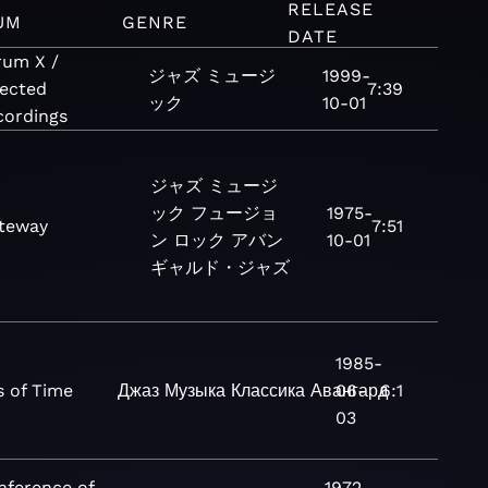
RELEASE
UM
GENRE
DATE
rum X /
ジャズ
ミュージ
1999-
lected
7:39
ック
10-01
cordings
ジャズ
ミュージ
ック
フュージョ
1975-
teway
7:51
ン
ロック
アバン
10-01
ギャルド・ジャズ
1985-
 of Time
Джаз
Музыка
Классика
Авангард
06-
6:1
03
nference of
1972-