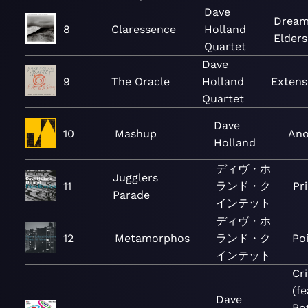
Dave
Dream
8
Claressence
Holland
Elders
Quartet
Dave
9
The Oracle
Holland
Extens
Quartet
Dave
10
Mashup
Ano
Holland
ディヴ・ホ
Jugglers
11
ランド・ク
Pr
Parade
インテット
ディヴ・ホ
12
Metamorphos
ランド・ク
Po
インテット
Cri
(fe
Dave
Po