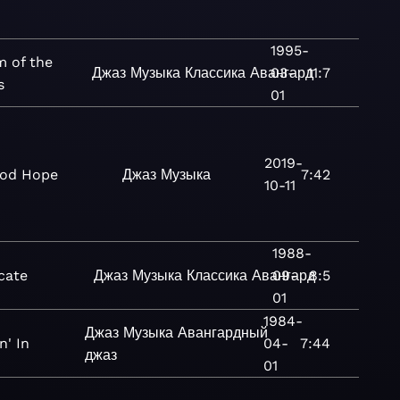
1995-
 of the
Джаз
Музыка
Классика
Авангард
03-
11:7
s
01
2019-
od Hope
Джаз
Музыка
7:42
10-11
1988-
icate
Джаз
Музыка
Классика
Авангард
09-
8:5
01
1984-
Джаз
Музыка
Авангардный
n' In
04-
7:44
джаз
01