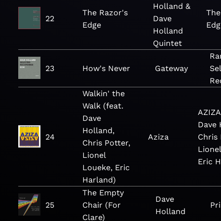
Holland &
The Razor's
The
22
Dave
Edge
Edg
Holland
Quintet
Ra
23
How's Never
Gateway
Se
Re
Walkin' the
Walk (feat.
AZIZA 
Dave
Dave 
Holland,
24
Aziza
Chris 
Chris Potter,
Lione
Lionel
Eric 
Loueke, Eric
Harland)
The Empty
Dave
25
Chair (For
Pr
Holland
Clare)