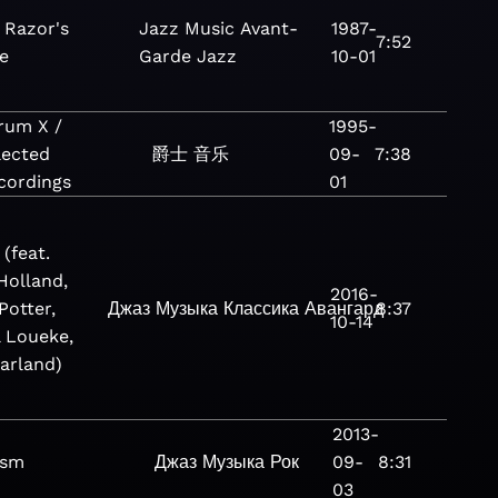
 Razor's
Jazz
Music
Avant-
1987-
7:52
e
Garde Jazz
10-01
rum X /
1995-
lected
爵士
音乐
09-
7:38
cordings
01
(feat.
Holland,
2016-
Potter,
Джаз
Музыка
Классика
Авангард
8:37
10-14
l Loueke,
Harland)
2013-
ism
Джаз
Музыка
Рок
09-
8:31
03