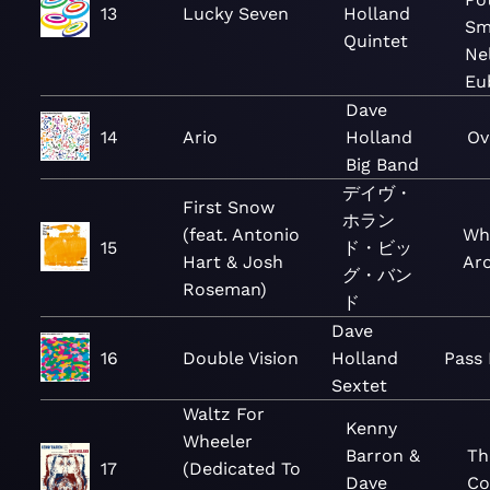
13
Lucky Seven
Holland
Sm
Quintet
Ne
Eu
Dave
14
Ario
Holland
Ov
Big Band
デイヴ・
First Snow
ホラン
(feat. Antonio
Wh
15
ド・ビッ
Hart & Josh
Ar
グ・バン
Roseman)
ド
Dave
16
Double Vision
Holland
Pass 
Sextet
Waltz For
Kenny
Wheeler
Barron &
Th
17
(Dedicated To
Dave
Co