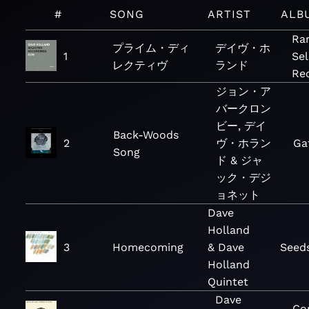
#
SONG
ARTIST
ALB
Ra
プライム・ディ
デイヴ・ホ
1
Se
レクティヴ
ランド
Re
ジョン・ア
バークロン
ビー, デイ
Back-Woods
2
ヴ・ホラン
Ga
Song
ド & ジャ
ック・デジ
ョネット
Dave
Holland
3
Homecoming
& Dave
Seeds
Holland
Quintet
Dave
Co