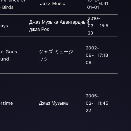
Jazz
Music
6:41
 Birds
01-01
2010-
Джаз
Музыка
Авангардный
ays
03-
15:5
джаз
Рок
23
2002-
at Goes
ジャズ
ミュージ
09-
17:18
ound
ック
09
2005-
ertime
Джаз
Музыка
02-
11:45
22