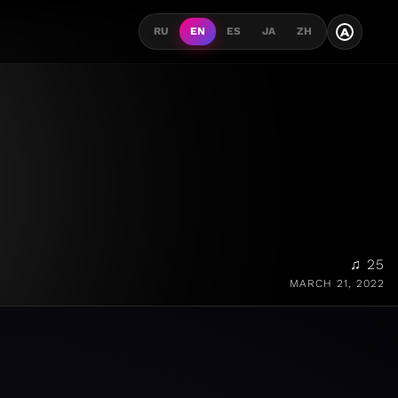
A
RU
EN
ES
JA
ZH
♫ 25
MARCH 21, 2022