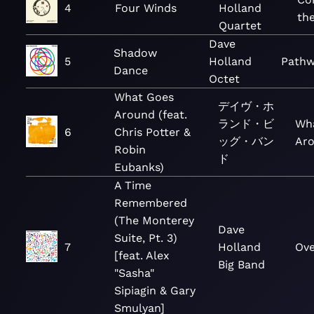
4
Four Winds
Holland
the
Quartet
Dave
Shadow
5
Holland
Pathw
Dance
Octet
What Goes
デイヴ・ホ
Around (feat.
ランド・ビ
Wh
6
Chris Potter &
ッグ・バン
Ar
Robin
ド
Eubanks)
A Time
Remembered
(The Monterey
Dave
Suite, Pt. 3)
7
Holland
Ov
[feat. Alex
Big Band
"Sasha"
Sipiagin & Gary
Smulyan]