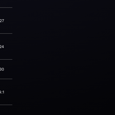
27
а
24
а
30
4:1