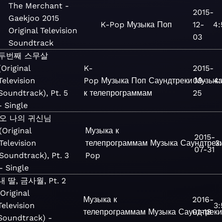
The Merchant -
2015-
Gaekjoo 2015
K-Pop
Музыка
Поп
12-
4:
Original Television
03
Soundtrack
두번째 스무살
(Original
K-
2015-
Television
Pop
Музыка
Поп
Саундтреки
09-
Музык
4:
Soundtrack), Pt. 5
к телепрограммам
25
- Single
오 나의 귀신님
(Original
Музыка к
2015-
Television
телепрограммам
Музыка
Саундтрек
3
07-31
Soundtrack), Pt. 3
Pop
- Single
내 딸, 금사월, Pt. 2
(Original
Музыка к
2016-
Television
3:
телепрограммам
Музыка
Саундтреки
01-18
Soundtrack) -