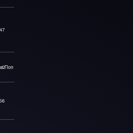
47
ки
:2
Поп
K-
56