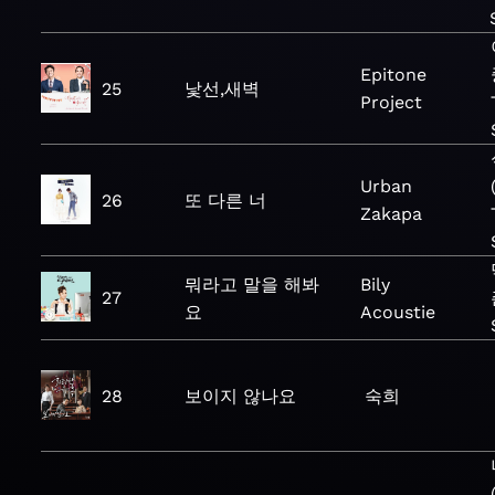
Epitone
25
낯선,새벽
Project
Urban
26
또 다른 너
Zakapa
뭐라고 말을 해봐
Bily
27
요
Acoustie
28
보이지 않나요
숙희