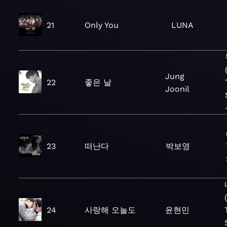
21
Only You
LUNA
Jung
22
좋은 날
Joonil
23
떠난다
박보영
24
사랑해 오늘도
윤현민