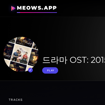
MEOWS.APP
드라마 OST: 20
PLAY
TRACKS