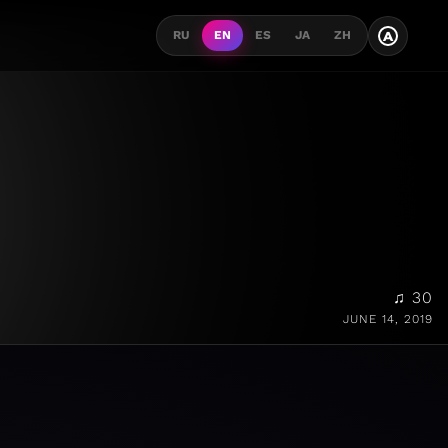
A
RU
EN
ES
JA
ZH
♫ 30
JUNE 14, 2019