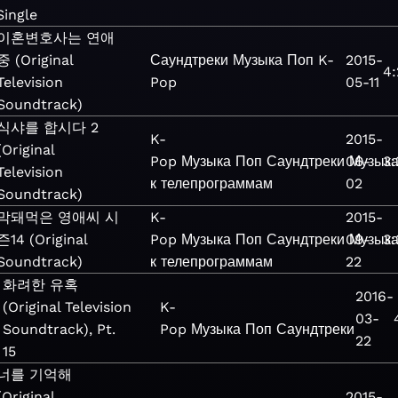
Single
이혼변호사는 연애
중 (Original
Саундтреки
Музыка
Поп
K-
2015-
4:
Television
Pop
05-11
Soundtrack)
식샤를 합시다 2
K-
2015-
(Original
Pop
Музыка
Поп
Саундтреки
06-
Музык
3:
Television
к телепрограммам
02
Soundtrack)
막돼먹은 영애씨 시
K-
2015-
즌14 (Original
Pop
Музыка
Поп
Саундтреки
09-
Музык
3:
Soundtrack)
к телепрограммам
22
화려한 유혹
2016-
(Original Television
K-
03-
Soundtrack), Pt.
Pop
Музыка
Поп
Саундтреки
22
15
너를 기억해
(Original
2015-