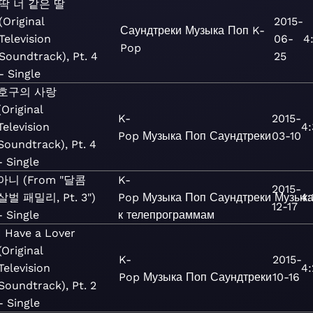
딱 너 같은 딸
(Original
2015-
Саундтреки
Музыка
Поп
K-
Television
06-
4
Pop
Soundtrack), Pt. 4
25
- Single
호구의 사랑
(Original
K-
2015-
Television
4:
Pop
Музыка
Поп
Саундтреки
03-10
Soundtrack), Pt. 4
- Single
아니 (From "달콤
K-
2015-
살벌 패밀리, Pt. 3")
Pop
Музыка
Поп
Саундтреки
Музык
4:
12-17
- Single
к телепрограммам
I Have a Lover
(Original
K-
2015-
Television
4:
Pop
Музыка
Поп
Саундтреки
10-16
Soundtrack), Pt. 2
- Single