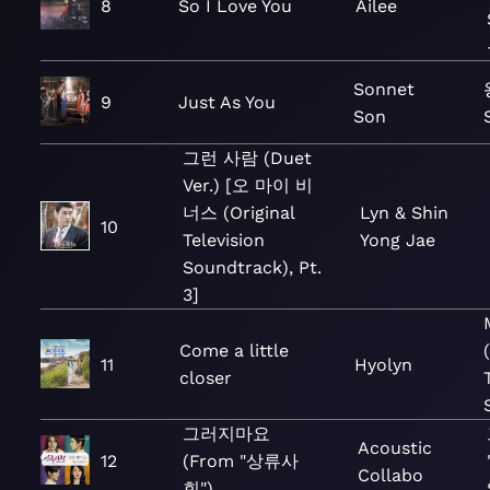
8
So I Love You
Ailee
Sonnet
9
Just As You
Son
그런 사람 (Duet
Ver.) [오 마이 비
너스 (Original
Lyn & Shin
10
Television
Yong Jae
Soundtrack), Pt.
3]
Come a little
11
Hyolyn
closer
그러지마요
Acoustic
12
(From "상류사
Collabo
회")