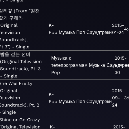
말리꽃 (From "칠전
팔기 구해라
[Original
K-
2015-
4:
Television
Pop
Музыка
Поп
Саундтреки
01-24
Soundtrack],
Pt.3") - Single
밤을 걷는 선비
Музыка к
2015-
(Original Television
телепрограммам
Музыка
Саундтре
07-
4
Soundtrack), Pt. 3
Pop
30
- Single
She Was Pretty
(Original
2015-
K-
Television
09-
3:
Pop
Музыка
Поп
Саундтреки
Soundtrack), Pt. 2
24
- Single
Shine or Go Crazy
(Original Television
K-
2015-