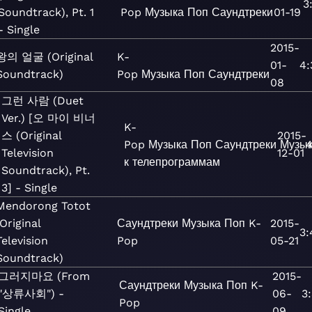
3
Soundtrack), Pt. 1
Pop
Музыка
Поп
Саундтреки
01-19
- Single
2015-
왕의 얼굴 (Original
K-
01-
4:
Soundtrack)
Pop
Музыка
Поп
Саундтреки
08
그런 사람 (Duet
Ver.) [오 마이 비너
K-
스 (Original
2015-
Pop
Музыка
Поп
Саундтреки
Музы
4
Television
12-01
к телепрограммам
Soundtrack), Pt.
3] - Single
Mendorong Totot
(Original
Саундтреки
Музыка
Поп
K-
2015-
3:
Television
Pop
05-21
Soundtrack)
그러지마요 (From
2015-
Саундтреки
Музыка
Поп
K-
"상류사회") -
06-
3
Pop
Single
09