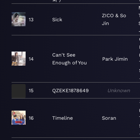
ZICO & So
13
Sick
Jin
Can't See
14
Park Jimin
Enough of You
15
QZEKE1878649
Unknown
16
Timeline
Soran