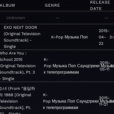
RELEASE
ALBUM
GENRE
DATE
Unknown
—
—
EXO NEXT DOOR
2015-
(Original Television
K-Pop
Музыка
Поп
04-
3:
Soundtrack) -
22
Single
Who Are You :
School 2015
K-
2015-
(Original Television
Pop
Музыка
Поп
Саундтреки
Музык
3
05-11
Soundtrack), Pt. 3
к телепрограммам
- Single
소녀 (From "응답하
라 1988 [Original
K-
2015-
Television
Pop
Музыка
Поп
Саундтреки
Музык
3:
11-21
Soundtrack], Pt.
к телепрограммам
3") - Single