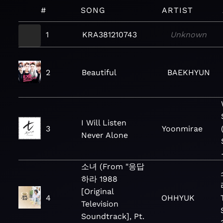
#
SONG
ARTIST
1
KRA381210743
Unknown
2
Beautiful
BAEKHYUN
I Will Listen
3
Yoonmirae
Never Alone
소녀 (From "응답
하라 1988
[Original
4
OHHYUK
Television
Soundtrack], Pt.