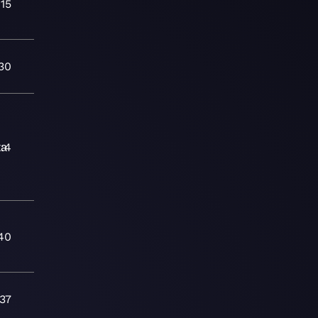
:15
30
ка
:4
40
:37