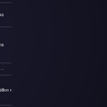
46
:18
—
и
:33
Поп
K-