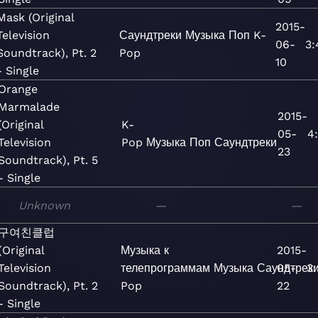
Mask (Original
2015-
Television
Саундтреки
Музыка
Поп
K-
06-
3:
Soundtrack), Pt. 2
Pop
10
- Single
Orange
Marmalade
2015-
(Original
K-
05-
4
Television
Pop
Музыка
Поп
Саундтреки
23
Soundtrack), Pt. 5
- Single
Unknown
—
—
구여친클럽
(Original
Музыка к
2015-
Television
телепрограммам
Музыка
Саундтрек
05-
3
Soundtrack), Pt. 2
Pop
22
- Single