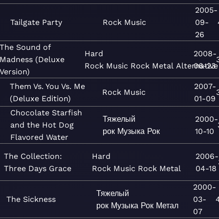
2005-
Tailgate Party
Rock
Music
09-
26
The Sound of
Hard
2008-
Madness (Deluxe
Rock
Music
Rock
Metal
Alternative
06-23
Version)
Them Vs. You Vs. Me
2007-
Rock
Music
(Deluxe Edition)
01-09
Chocolate Starfish
Тяжелый
2000-
and the Hot Dog
рок
Музыка
Рок
10-10
Flavored Water
The Collection:
Hard
2006-
Three Days Grace
Rock
Music
Rock
Metal
04-18
2000-
Тяжелый
The Sickness
03-
рок
Музыка
Рок
Метал
07