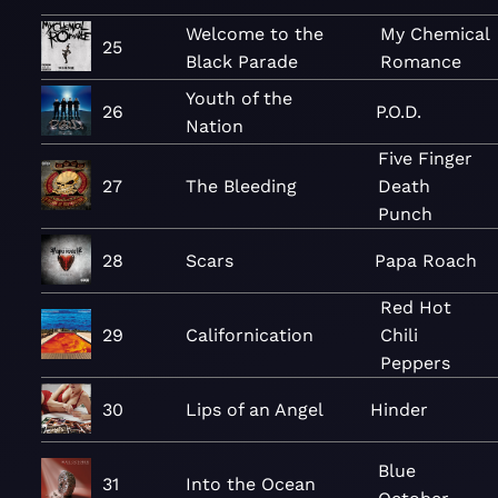
Welcome to the
My Chemical
25
Black Parade
Romance
Youth of the
26
P.O.D.
Nation
Five Finger
27
The Bleeding
Death
Punch
28
Scars
Papa Roach
Red Hot
29
Californication
Chili
Peppers
30
Lips of an Angel
Hinder
Blue
31
Into the Ocean