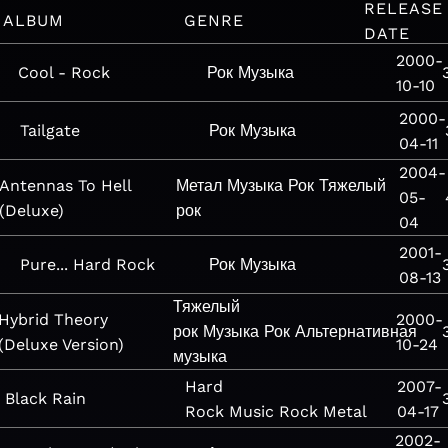
RELEASE
ALBUM
GENRE
DATE
2000-
Cool - Rock
Рок
Музыка
10-10
2000-
Tailgate
Рок
Музыка
04-11
2004-
Antennas To Hell
Метал
Музыка
Рок
Тяжелый
05-
(Deluxe)
рок
04
2001-
Pure... Hard Rock
Рок
Музыка
08-13
Тяжелый
Hybrid Theory
2000-
рок
Музыка
Рок
Альтернативная
(Deluxe Version)
10-24
музыка
Hard
2007-
Black Rain
Rock
Music
Rock
Metal
04-17
2002-