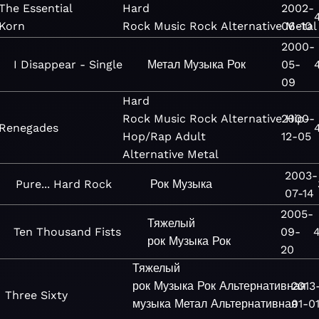
The Essential
Hard
2002-
Korn
Rock
Music
Rock
Alternative
06-10
Metal
2000-
I Disappear - Single
Метал
Музыка
Рок
05-
09
Hard
Rock
Music
Rock
Alternative
2000-
Hip-
Renegades
Hop/Rap
Adult
12-05
Alternative
Metal
2003-
Pure... Hard Rock
Рок
Музыка
07-14
2005-
Тяжелый
Ten Thousand Fists
09-
рок
Музыка
Рок
20
Тяжелый
рок
Музыка
Рок
Альтернативная
2013
Three Sixty
музыка
Метал
Альтернативная
01-0