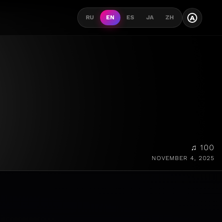
A
RU
EN
ES
JA
ZH
♫ 100
NOVEMBER 4, 2025