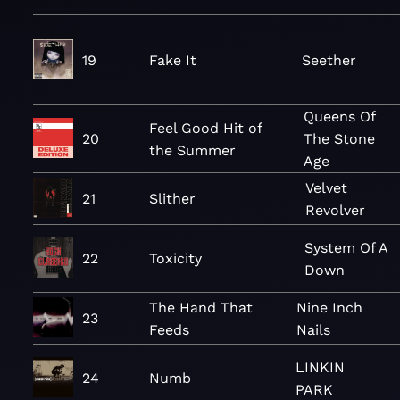
19
Fake It
Seether
Queens Of
Feel Good Hit of
20
The Stone
the Summer
Age
Velvet
21
Slither
Revolver
System Of A
22
Toxicity
Down
The Hand That
Nine Inch
23
Feeds
Nails
LINKIN
24
Numb
PARK