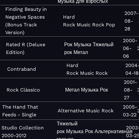
музыка для взрослых
Finding Beauty in
2007-
Negative Spaces
Hard
08-
(Bonus Track
Rock
Music
Rock
Pop
28
Version)
2000-
Rated R (Deluxe
Рок
Музыка
Тяжелый
06-
Edition)
рок
Метал
06
Hard
2004
Contraband
Rock
Music
Rock
04-18
2001-
Rock Clássico
Метал
Музыка
Рок
08-
27
The Hand That
2005-
Alternative
Music
Rock
Feeds - Single
03-22
Тяжелый
Studio Collection
2003
рок
Музыка
Рок
Альтернативная
2000-2012
03-2