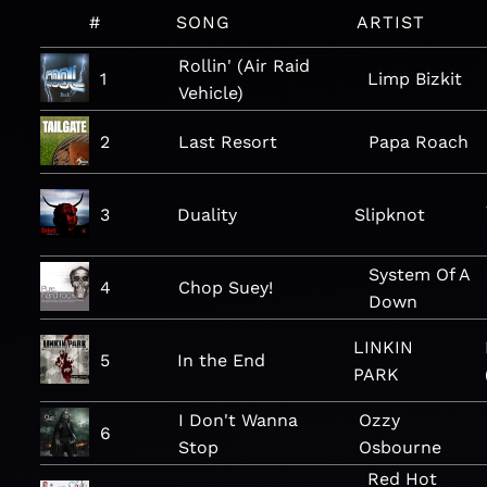
#
SONG
ARTIST
Rollin' (Air Raid
1
Limp Bizkit
Vehicle)
2
Last Resort
Papa Roach
3
Duality
Slipknot
System Of A
4
Chop Suey!
Down
LINKIN
5
In the End
PARK
I Don't Wanna
Ozzy
6
Stop
Osbourne
Red Hot