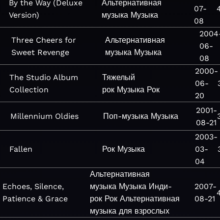
By the Way (Deluxe
Альтернативная
07-
Version)
музыка
Музыка
08
2004
Three Cheers for
Альтернативная
06-
Sweet Revenge
музыка
Музыка
08
2000-
The Studio Album
Тяжелый
06-
Collection
рок
Музыка
Рок
20
2001-
Millennium Oldies
Поп-музыка
Музыка
08-21
2003-
Fallen
Рок
Музыка
03-
04
Альтернативная
Echoes, Silence,
музыка
Музыка
Инди-
2007-
Patience & Grace
рок
Рок
Альтернативная
08-21
музыка для взрослых