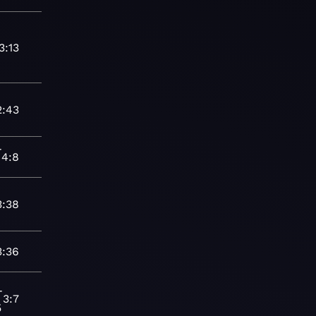
3:13
2:43
-
4:8
3:38
3:36
-
3:7
5