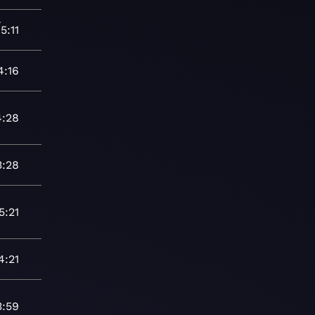
-
5:11
4:16
4:28
3:28
5:21
4:21
3:59