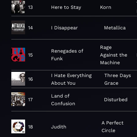
13
Here to Stay
Korn
14
I Disappear
Metallica
Rage
Renegades of
15
Against the
Funk
Machine
I Hate Everything
Three Days
16
About You
Grace
Land of
17
Disturbed
Confusion
A Perfect
18
Judith
Circle