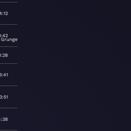
4:12
3:42
Grunge
3:28
3:41
3:51
4:38