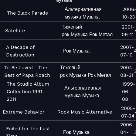
музыка
Альтернативная
2006
The Black Parade
музыка
Музыка
10-23
Тяжелый
2001-
Satellite
рок
Музыка
Рок
Метал
09-11
A Decade of
2007-
Рок
Музыка
Destruction
07-10
To Be Loved - The
Тяжелый
2004-
Best of Papa Roach
рок
Музыка
Рок
Метал
08-31
The Studio Album
1999-
Альтернативная
Collection 1991 -
06-
музыка
Музыка
2011
08
2005-
Extreme Behavior
Rock
Music
Alternative
07-24
2006-
Foiled for the Last
Рок
Музыка
04-