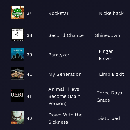
37
Rockstar
Nickelback
38
Second Chance
Shinedown
Finger
39
Paralyzer
Eleven
40
My Generation
Limp Bizkit
Animal I Have
Three Days
41
Become (Main
Grace
Version)
Down With the
42
Disturbed
Sickness