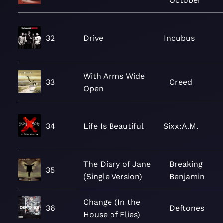
October
32
Drive
Incubus
With Arms Wide
33
Creed
Open
34
Life Is Beautiful
Sixx:A.M.
The Diary of Jane
Breaking
35
(Single Version)
Benjamin
Change (In the
36
Deftones
House of Flies)