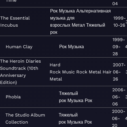
Time
04
Рок
Музыка
Альтернативная
The Essential
музыка для
1999-
Incubus
взрослых
Метал
Тяжелый
10-26
рок
1999-
Human Clay
Рок
Музыка
09-
28
The Heroin Diaries
Hard
2007-
Soundtrack (10th
Rock
Music
Rock
Metal
Hair
06-
Anniversary
Metal
26
Edition)
2006-
Тяжелый
Phobia
06-
рок
Музыка
Рок
06
2000-
The Studio Album
Тяжелый
06-
Collection
рок
Музыка
Рок
20