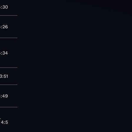
4:30
4:26
4:34
3:51
4:49
-
4:5
1