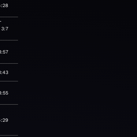
4:28
-
3:7
3:57
3:43
3:55
4:29