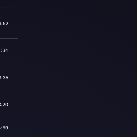
3:52
4:34
3:35
3:20
4:59