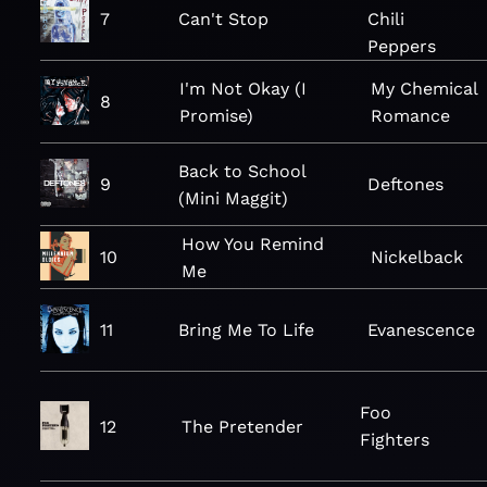
7
Can't Stop
Chili
Peppers
I'm Not Okay (I
My Chemical
8
Promise)
Romance
Back to School
9
Deftones
(Mini Maggit)
How You Remind
10
Nickelback
Me
11
Bring Me To Life
Evanescence
Foo
12
The Pretender
Fighters