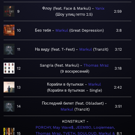
Флоу (feat. Face & Markul)
Yanix
9
2:59
Шоу улиц гетто 2.5
10
Без тебя
Markul
Great Depression
3:8
11
На виду (feat. T-Fest)
Markul
Tranzit
3:12
Sangria (feat. Markul)
Thomas Mraz
12
3:18
9 воскресений
Корабли в бутылках
Markul
13
2:42
Корабли в бутылках - Single
Последний билет (feat. Obladaet)
14
3:51
Markul
Tranzit
KONSTRUKT
PORCHY, May Wave$, JEEMBO, Loqiemean,
15
Thomas Mraz, TVETH, SOULOUD, Markul &
8:1