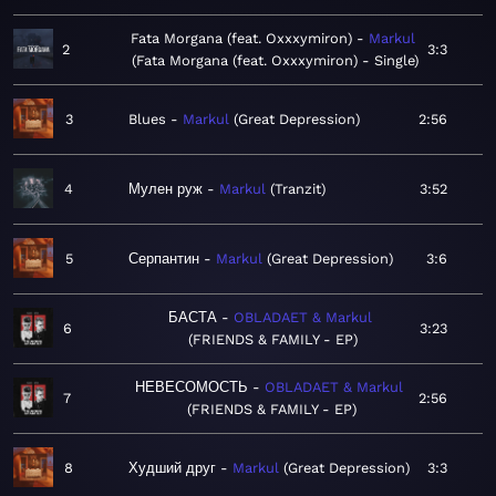
Fata Morgana (feat. Oxxxymiron)
Markul
2
3:3
Fata Morgana (feat. Oxxxymiron) - Single
3
Blues
Markul
Great Depression
2:56
4
Мулен руж
Markul
Tranzit
3:52
5
Серпантин
Markul
Great Depression
3:6
БАСТА
OBLADAET & Markul
6
3:23
FRIENDS & FAMILY - EP
НЕВЕСОМОСТЬ
OBLADAET & Markul
7
2:56
FRIENDS & FAMILY - EP
8
Худший друг
Markul
Great Depression
3:3