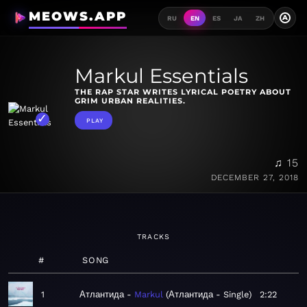
MEOWS.APP
A
RU
EN
ES
JA
ZH
Markul Essentials
THE RAP STAR WRITES LYRICAL POETRY ABOUT
GRIM URBAN REALITIES.
PLAY
♫ 15
DECEMBER 27, 2018
TRACKS
#
SONG
1
Атлантида
Markul
Атлантида - Single
2:22