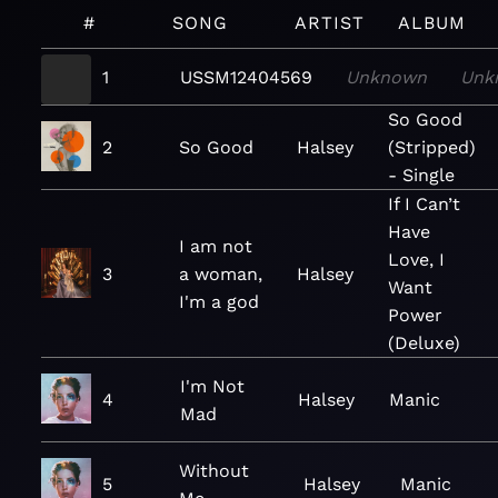
#
SONG
ARTIST
ALBUM
1
USSM12404569
Unknown
Unk
So Good
2
So Good
Halsey
(Stripped)
- Single
If I Can’t
Have
I am not
Love, I
3
a woman,
Halsey
Want
I'm a god
Power
(Deluxe)
I'm Not
4
Halsey
Manic
Mad
Without
5
Halsey
Manic