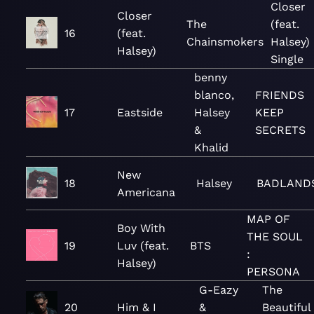
Closer
Closer
The
(feat.
16
(feat.
Chainsmokers
Halsey) 
Halsey)
Single
benny
blanco,
FRIENDS
17
Eastside
Halsey
KEEP
&
SECRETS
Khalid
New
18
Halsey
BADLAND
Americana
MAP OF
Boy With
THE SOUL
19
Luv (feat.
BTS
:
Halsey)
PERSONA
G-Eazy
The
20
Him & I
&
Beautiful