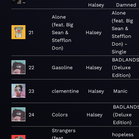
Halsey
Damned
Alone
Alone
(feat. Big
(feat. Big
Sean &
21
Sean &
Halsey
Stefflon
Stefflon
Don) -
Don)
Single
BADLAND
22
Gasoline
Halsey
(Deluxe
Edition)
23
clementine
Halsey
Manic
BADLAND
24
Colors
Halsey
(Deluxe
Edition)
Strangers
hopeless
(feat.