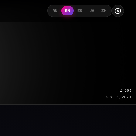
A
RU
EN
ES
JA
ZH
♫ 30
JUNE 4, 2024