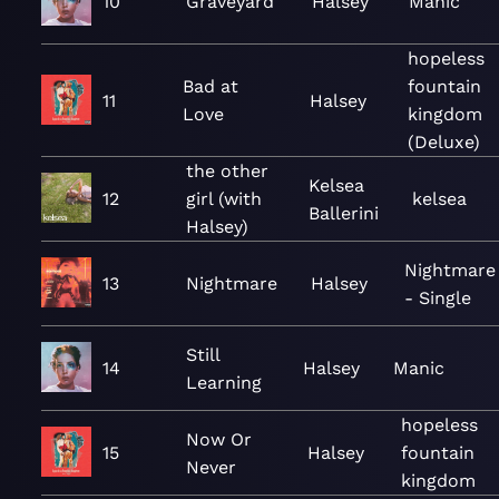
10
Graveyard
Halsey
Manic
hopeless
Bad at
fountain
11
Halsey
Love
kingdom
(Deluxe)
the other
Kelsea
12
girl (with
kelsea
Ballerini
Halsey)
Nightmare
13
Nightmare
Halsey
- Single
Still
14
Halsey
Manic
Learning
hopeless
Now Or
15
Halsey
fountain
Never
kingdom