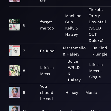
Me
Tickets
Machine
To My
forget
Gun
Downfall
6
me too
Kelly &
(SOLD
Halsey
OUT
Deluxe)
Marshmello
Be Kind
7
Be Kind
& Halsey
- Single
Juice
Life's a
Life's a
WRLD
8
Mess -
Mess
&
Single
Halsey
You
9
should
Halsey
Manic
be sad