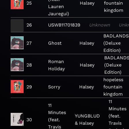
25
Halsey
fountain
Lauren
kingdom
Jauregui)
26
USWB11701839
Unknown
Unk
BADLANDS
27
Ghost
Halsey
(Deluxe
Edition)
BADLAND
Roman
28
Halsey
(Deluxe
Holiday
Edition)
hopeless
29
Sorry
Halsey
fountain
kingdom
11
11
Minutes
Minutes
YUNGBLUD
(feat.
30
(feat.
& Halsey
Travis
Travis