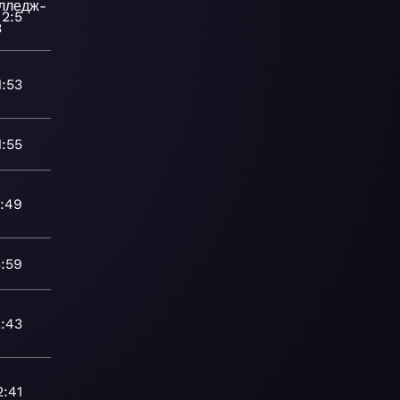
-
лледж-
2:5
3
1:53
1:55
:49
3:59
2:43
2:41