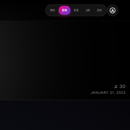
A
RU
EN
ES
JA
ZH
♫ 30
JANUARY 21, 2023