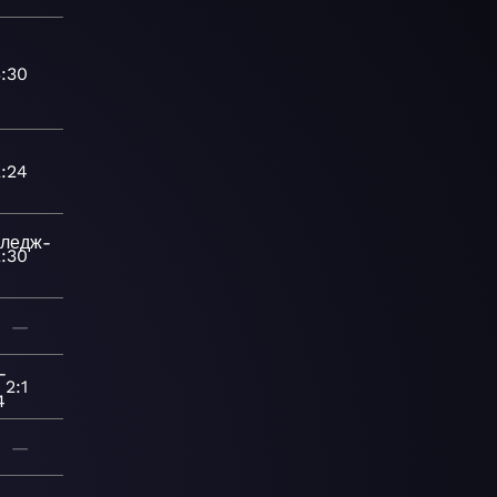
3:30
2:24
лледж-
2:30
—
-
2:1
4
—