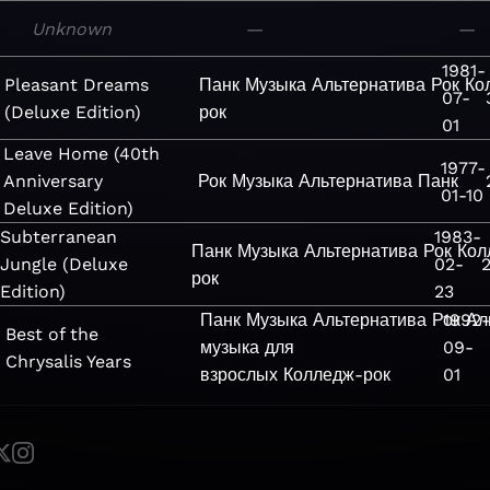
Unknown
—
—
1981-
Pleasant Dreams
Панк
Музыка
Альтернатива
Рок
Ко
07-
(Deluxe Edition)
рок
01
Leave Home (40th
1977-
Anniversary
Рок
Музыка
Альтернатива
Панк
01-10
Deluxe Edition)
Subterranean
1983-
Панк
Музыка
Альтернатива
Рок
Кол
Jungle (Deluxe
02-
рок
Edition)
23
Панк
Музыка
Альтернатива
Рок
1992-
Ал
Best of the
музыка для
09-
Chrysalis Years
взрослых
Колледж-рок
01