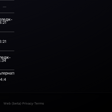
—
лледж-
3:21
2:21
ледж-
2:34
ьтернативная
4:4
·
·
Web (beta)
Privacy
Terms