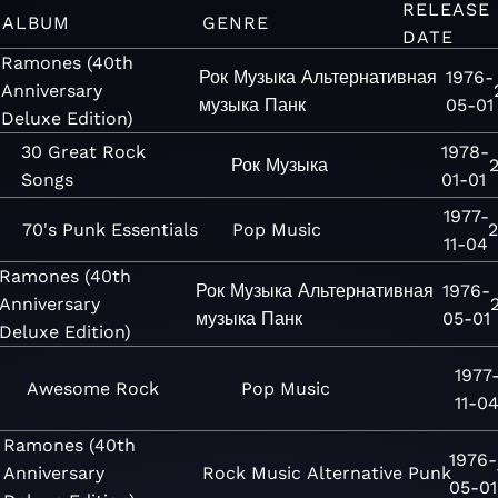
RELEASE
ALBUM
GENRE
DATE
Ramones (40th
Рок
Музыка
Альтернативная
1976-
Anniversary
музыка
Панк
05-01
Deluxe Edition)
30 Great Rock
1978-
Рок
Музыка
Songs
01-01
1977-
70's Punk Essentials
Pop
Music
2
11-04
Ramones (40th
Рок
Музыка
Альтернативная
1976-
Anniversary
музыка
Панк
05-01
Deluxe Edition)
1977
Awesome Rock
Pop
Music
11-0
Ramones (40th
1976-
Anniversary
Rock
Music
Alternative
Punk
05-01