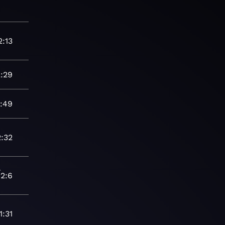
2:13
2:29
:49
2:32
-
2:6
4
1:31