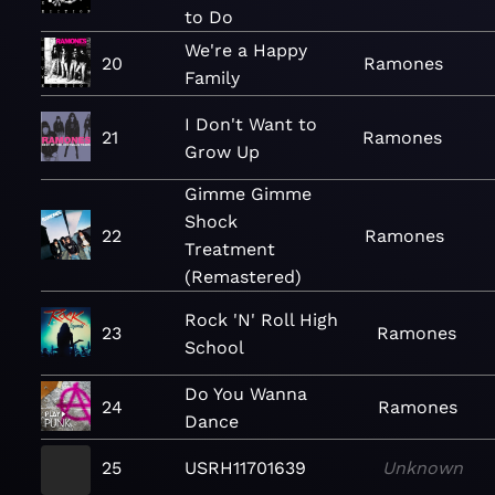
to Do
We're a Happy
20
Ramones
Family
I Don't Want to
21
Ramones
Grow Up
Gimme Gimme
Shock
22
Ramones
Treatment
(Remastered)
Rock 'N' Roll High
23
Ramones
School
Do You Wanna
24
Ramones
Dance
25
USRH11701639
Unknown