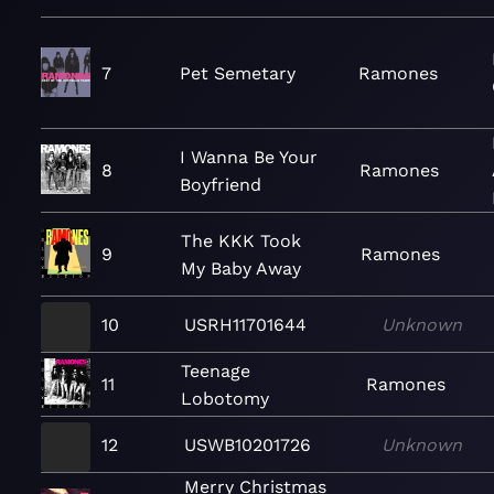
7
Pet Semetary
Ramones
I Wanna Be Your
8
Ramones
Boyfriend
The KKK Took
9
Ramones
My Baby Away
10
USRH11701644
Unknown
Teenage
11
Ramones
Lobotomy
12
USWB10201726
Unknown
Merry Christmas