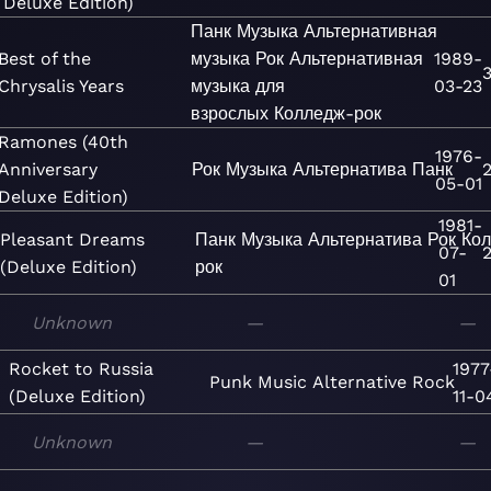
Deluxe Edition)
Панк
Музыка
Альтернативная
Best of the
музыка
Рок
Альтернативная
1989-
Chrysalis Years
музыка для
03-23
взрослых
Колледж-рок
Ramones (40th
1976-
Anniversary
Рок
Музыка
Альтернатива
Панк
05-01
Deluxe Edition)
1981-
Pleasant Dreams
Панк
Музыка
Альтернатива
Рок
Ко
07-
(Deluxe Edition)
рок
01
Unknown
—
—
Rocket to Russia
1977
Punk
Music
Alternative
Rock
(Deluxe Edition)
11-0
Unknown
—
—