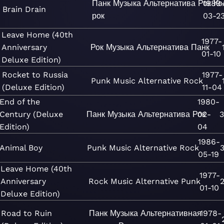
Панк
Музыка
Альтернатива
Рок
1989
Ко
Brain Drain
рок
03-2
Leave Home (40th
1977-
Anniversary
Рок
Музыка
Альтернатива
Панк
01-10
Deluxe Edition)
Rocket to Russia
1977-
Punk
Music
Alternative
Rock
(Deluxe Edition)
11-04
End of the
1980-
Century (Deluxe
Панк
Музыка
Альтернатива
Рок
02-
3
Edition)
04
1986-
Animal Boy
Punk
Music
Alternative
Rock
05-19
Leave Home (40th
1977-
Anniversary
Rock
Music
Alternative
Punk
01-10
Deluxe Edition)
Road to Ruin
Панк
Музыка
Альтернативная
1978-