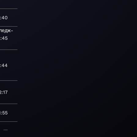
:40
ледж-
2:45
1:44
2:17
1:55
—