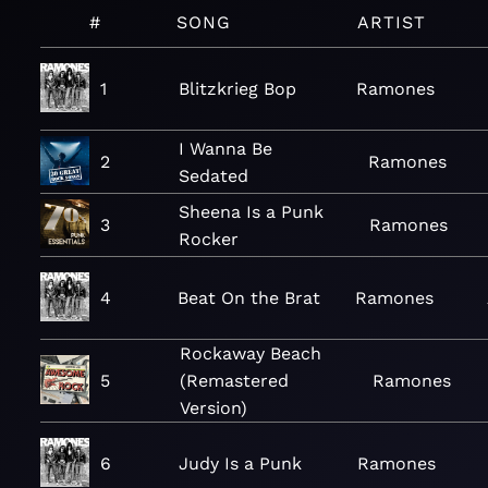
#
SONG
ARTIST
1
Blitzkrieg Bop
Ramones
I Wanna Be
2
Ramones
Sedated
Sheena Is a Punk
3
Ramones
Rocker
4
Beat On the Brat
Ramones
Rockaway Beach
5
(Remastered
Ramones
Version)
6
Judy Is a Punk
Ramones