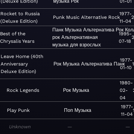
(Deluxe Edition)
музыка
Рок
01-01
Rocket to Russia
1977-
Punk
Music
Alternative
Rock
2
(Deluxe Edition)
11-04
Панк
Музыка
Альтернатива
Рок
Кол
Best of the
1995-
рок
Альтернативная
Chrysalis Years
07-18
музыка для взрослых
Leave Home (40th
1977-
Anniversary
Рок
Музыка
Альтернатива
Панк
01-10
Deluxe Edition)
1980-
Rock Legends
Рок
Музыка
02-
04
1977-
Play Punk
Поп
Музыка
11-04
Unknown
—
—