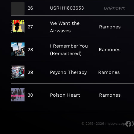
26
USRH11603653
Unknown
We Want the
27
Ramones
Airwaves
I Remember You
28
Ramones
(Remastered)
29
Psycho Therapy
Ramones
30
Poison Heart
Ramones
© 2019–2026 meows.app