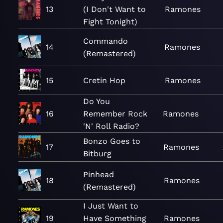
13
(I Don't Want to
Ramones
Fight Tonight)
Commando
14
Ramones
(Remastered)
15
Cretin Hop
Ramones
Do You
16
Remember Rock
Ramones
'N' Roll Radio?
Bonzo Goes to
17
Ramones
Bitburg
Pinhead
18
Ramones
(Remastered)
I Just Want to
19
Have Something
Ramones