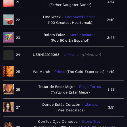
21
4:14
Father Daughter Dance
One Week
Barenaked Ladies
22
2:49
100 Greatest Heartbreak
Bolero Falaz
Aterciopelados
23
3:45
Pop 90's En Español
24
USRH12200068
Unknown
Unknown
—
25
We March
Prince
The Gold Experience
4:49
Tratar de Estar Mejor
Diego Torres
26
3:35
Tratar de Estar Mejor
Dónde Estás Corazón
Шакира
27
3:51
Pies Descalzos
Con los Ojos Cerrados
Gloria Trevi