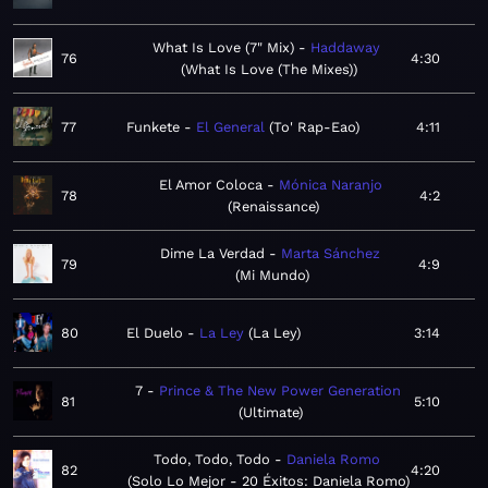
What Is Love (7" Mix)
Haddaway
76
4:30
What Is Love (The Mixes)
77
Funkete
El General
To' Rap-Eao
4:11
El Amor Coloca
Mónica Naranjo
78
4:2
Renaissance
Dime La Verdad
Marta Sánchez
79
4:9
Mi Mundo
80
El Duelo
La Ley
La Ley
3:14
7
Prince & The New Power Generation
81
5:10
Ultimate
Todo, Todo, Todo
Daniela Romo
82
4:20
Solo Lo Mejor - 20 Éxitos: Daniela Romo