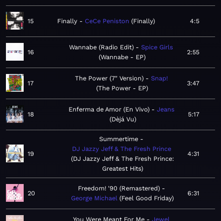
15
Finally
CeCe Peniston
Finally
4:5
Wannabe (Radio Edit)
Spice Girls
16
2:55
Wannabe - EP
The Power (7" Version)
Snap!
17
3:47
The Power - EP
Enferma de Amor (En Vivo)
Jeans
18
5:17
Dèjá Vu
Summertime
DJ Jazzy Jeff & The Fresh Prince
19
4:31
DJ Jazzy Jeff & The Fresh Prince:
Greatest Hits
Freedom! '90 (Remastered)
20
6:31
George Michael
Feel Good Friday
You Were Meant For Me
Jewel