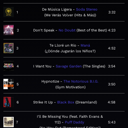
De Música Ligera
Soda Stereo
1
3:32
Me Verás Volver (Hits & Más)
2
Don't Speak
No Doubt
Best of the Best
4:23
Te Lloré un Río
Maná
3
4:52
¿Dónde Jugarán los Niños?
4
I Want You
Savage Garden
The Singles
3:54
Hypnotize
The Notorious B.I.G.
5
3:50
Gym Motivation
6
Strike It Up
Black Box
Dreamland
4:58
I'll Be Missing You (feat. Faith Evans &
7
112)
Puff Daddy
5:43
No Way Out (Remastered Edition)