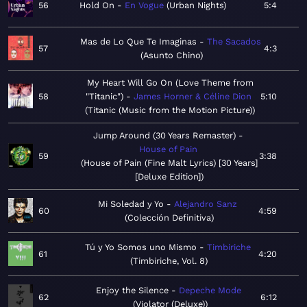
56
Hold On
En Vogue
Urban Nights
5:4
Mas de Lo Que Te Imaginas
The Sacados
57
4:3
Asunto Chino
My Heart Will Go On (Love Theme from
58
"Titanic")
James Horner & Céline Dion
5:10
Titanic (Music from the Motion Picture)
Jump Around (30 Years Remaster)
House of Pain
59
3:38
House of Pain (Fine Malt Lyrics) [30 Years]
[Deluxe Edition]
Mi Soledad y Yo
Alejandro Sanz
60
4:59
Colección Definitiva
Tú y Yo Somos uno Mismo
Timbiriche
61
4:20
Timbiriche, Vol. 8
Enjoy the Silence
Depeche Mode
62
6:12
Violator (Deluxe)