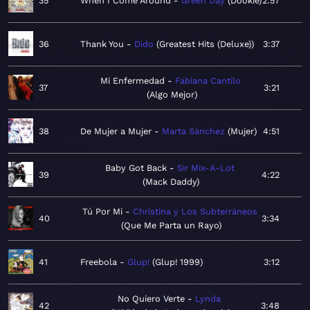
35
When I Come Around
Green Day
Dookie
2:57
36
Thank You
Dido
Greatest Hits (Deluxe)
3:37
Mi Enfermedad
Fabiana Cantilo
37
3:21
Algo Mejor
38
De Mujer a Mujer
Marta Sánchez
Mujer
4:51
Baby Got Back
Sir Mix-A-Lot
39
4:22
Mack Daddy
Tú Por Mi
Christina y Los Subterráneos
40
3:34
Que Me Parta un Rayo
41
Freebola
Glup!
Glup! 1999
3:12
No Quiero Verte
Lynda
42
3:48