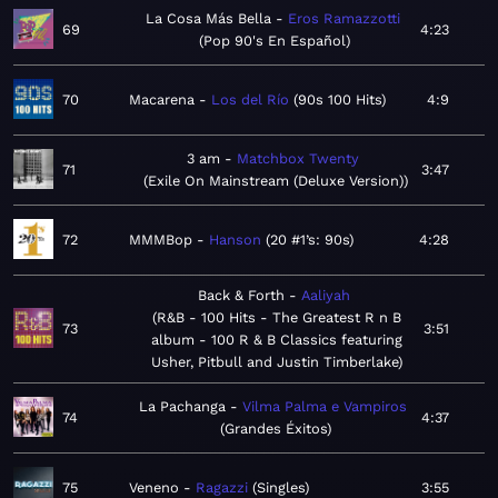
La Cosa Más Bella
Eros Ramazzotti
69
4:23
Pop 90's En Español
70
Macarena
Los del Río
90s 100 Hits
4:9
3 am
Matchbox Twenty
71
3:47
Exile On Mainstream (Deluxe Version)
72
MMMBop
Hanson
20 #1’s: 90s
4:28
Back & Forth
Aaliyah
R&B - 100 Hits - The Greatest R n B
73
3:51
album - 100 R & B Classics featuring
Usher, Pitbull and Justin Timberlake
La Pachanga
Vilma Palma e Vampiros
74
4:37
Grandes Éxitos
75
Veneno
Ragazzi
Singles
3:55