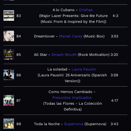
A lo Cubano
Orishas
83
Major Lazer Presents: Give Me Future
4:3
(Music From & Inspired by the Film)
84
Dreamlover
Mariah Carey
Music Box
3:53
85
All Star
Smash Mouth
Rock Motivation
3:20
La soledad
Laura Pausini
86
Laura Pausini: 25 Aniversario (Spanish
3:59
Version)
Como Hemos Cambiado
Presuntos Implicados
87
4:17
Todas las Flores - La Colección
Definitiva
88
Toda la Noche
Supernova
Supernova
3:43