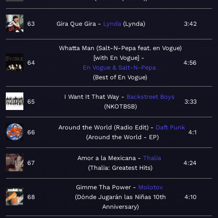
63
Gira Que Gira
Lynda
Lynda
3:42
Whatta Man (Salt-N-Pepa feat. en Vogue)
[with En Vogue]
64
4:56
En Vogue & Salt-N-Pepa
Best of En Vogue
I Want It That Way
Backstreet Boys
65
3:33
NKOTBSB
Around the World (Radio Edit)
Daft Punk
66
4:1
Around the World - EP
Amor a la Mexicana
Thalía
67
4:24
Thalia: Greatest Hits
Gimme Tha Power
Molotov
68
Dónde Jugarán las Niñas 10th
4:10
Anniversary