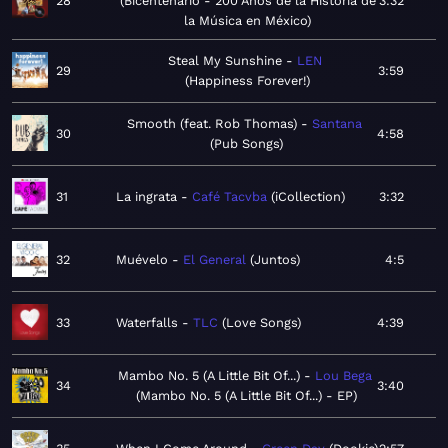
28
Bicentenarío - 200 Años de la Historia de
3:32
la Música en México
Steal My Sunshine
LEN
29
3:59
Happiness Forever!
Smooth (feat. Rob Thomas)
Santana
30
4:58
Pub Songs
31
La ingrata
Café Tacvba
iCollection
3:32
32
Muévelo
El General
Juntos
4:5
33
Waterfalls
TLC
Love Songs
4:39
Mambo No. 5 (A Little Bit Of...)
Lou Bega
34
3:40
Mambo No. 5 (A Little Bit Of...) - EP