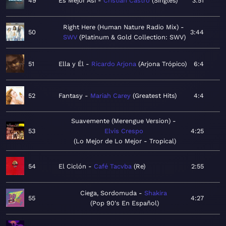
49
Es Mejor Así
Cristian Castro
Singles
3:51
Right Here (Human Nature Radio Mix)
50
3:44
SWV
Platinum & Gold Collection: SWV
51
Ella y Él
Ricardo Arjona
Arjona Trópico
6:4
52
Fantasy
Mariah Carey
Greatest Hits
4:4
Suavemente (Merengue Version)
53
Elvis Crespo
4:25
Lo Mejor de Lo Mejor - Tropical
54
El Ciclón
Café Tacvba
Re
2:55
Ciega, Sordomuda
Shakira
55
4:27
Pop 90's En Español