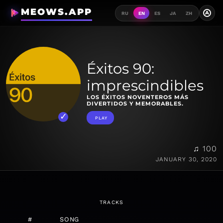
MEOWS.APP
A
RU
EN
ES
JA
ZH
Éxitos 90:
imprescindibles
LOS ÉXITOS NOVENTEROS MÁS
DIVERTIDOS Y MEMORABLES.
PLAY
♫ 100
JANUARY 30, 2020
TRACKS
#
SONG