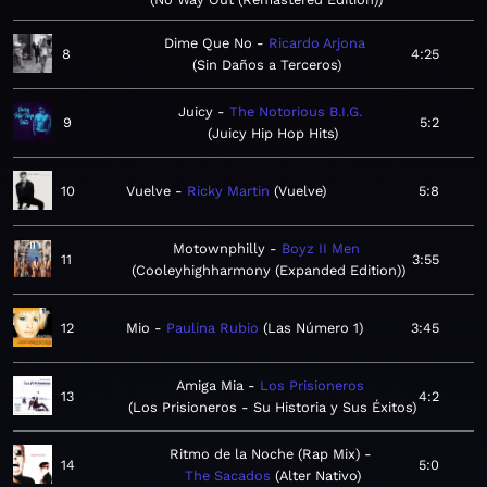
Dime Que No
Ricardo Arjona
8
4:25
Sin Daños a Terceros
Juicy
The Notorious B.I.G.
9
5:2
Juicy Hip Hop Hits
10
Vuelve
Ricky Martin
Vuelve
5:8
Motownphilly
Boyz II Men
11
3:55
Cooleyhighharmony (Expanded Edition)
12
Mio
Paulina Rubio
Las Número 1
3:45
Amiga Mia
Los Prisioneros
13
4:2
Los Prisioneros - Su Historia y Sus Éxitos
Ritmo de la Noche (Rap Mix)
14
5:0
The Sacados
Alter Nativo