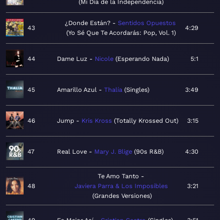
Mi Día de la Independencia
¿Donde Están?
Sentidos Opuestos
43
4:29
Yo Sé Que Te Acordarás: Pop, Vol. 1
44
Dame Luz
Nicole
Esperando Nada
5:1
45
Amarillo Azul
Thalía
Singles
3:49
46
Jump
Kris Kross
Totally Krossed Out
3:15
47
Real Love
Mary J. Blige
90s R&B
4:30
Te Amo Tanto
48
Javiera Parra & Los Imposibles
3:21
Grandes Versiones