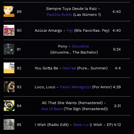
Siempre Tuya Desde la Raiz
89
4:40
Paulina Rubio
Las Número 1
90
Azúcar Amargo
Fey
Mis Favoritas: Fey
4:40
Pony
Ginuwine
91
5:24
Ginuwine... The Bachelor
92
You Gotta Be
Des'ree
Pure... Summer
4:4
93
Loco, Loco
Paolo Meneguzzi
Por Amor
4:29
All That She Wants (Remastered)
94
3:31
Ace of Base
The Sign (Remastered)
95
I Wish (Radio Edit)
Skee-Lo
I Wish - EP
4:12