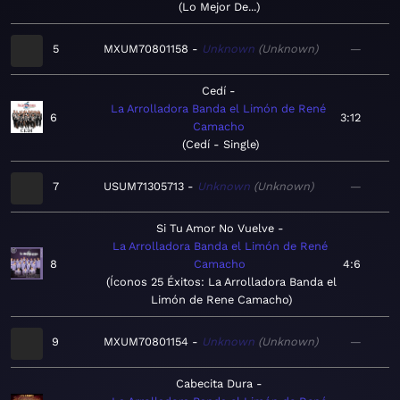
Lo Mejor De...
5
MXUM70801158
Unknown
Unknown
—
Cedí
La Arrolladora Banda el Limón de René
6
3:12
Camacho
Cedí - Single
7
USUM71305713
Unknown
Unknown
—
Si Tu Amor No Vuelve
La Arrolladora Banda el Limón de René
8
Camacho
4:6
Íconos 25 Éxitos: La Arrolladora Banda el
Limón de Rene Camacho
9
MXUM70801154
Unknown
Unknown
—
Cabecita Dura