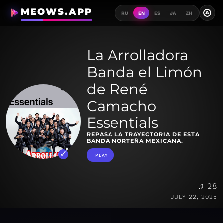
MEOWS.APP
A
RU
EN
ES
JA
ZH
La Arrolladora
Banda el Limón
de René
Camacho
Essentials
REPASA LA TRAYECTORIA DE ESTA
BANDA NORTEÑA MEXICANA.
PLAY
♫ 28
JULY 22, 2025