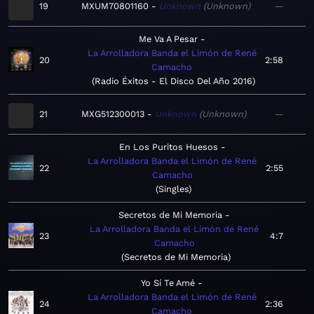
19
MXUM70801160
Unknown
Unknown
—
Me Va A Pesar
La Arrolladora Banda el Limón de René
20
2:58
Camacho
Radio Éxitos - El Disco Del Año 2016
21
MXG512300013
Unknown
Unknown
—
En Los Puritos Huesos
La Arrolladora Banda el Limón de René
22
2:55
Camacho
Singles
Secretos de Mi Memoria
La Arrolladora Banda el Limón de René
23
4:7
Camacho
Secretos de Mi Memoria
Yo Sí Te Amé
La Arrolladora Banda el Limón de René
24
2:36
Camacho