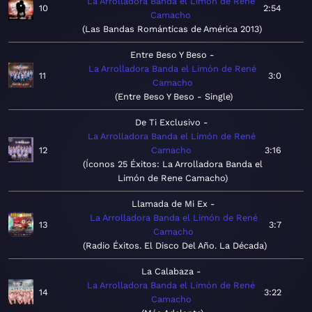
La Arrolladora Banda el Limón de René
10
2:54
Camacho
Las Bandas Románticas de América 2013
Entre Beso Y Beso
La Arrolladora Banda el Limón de René
11
3:0
Camacho
Entre Beso Y Beso - Single
De Ti Exclusivo
La Arrolladora Banda el Limón de René
12
Camacho
3:16
Íconos 25 Éxitos: La Arrolladora Banda el
Limón de Rene Camacho
Llamada de Mi Ex
La Arrolladora Banda el Limón de René
13
3:7
Camacho
Radio Éxitos. El Disco Del Año. La Década
La Calabaza
La Arrolladora Banda el Limón de René
14
3:22
Camacho