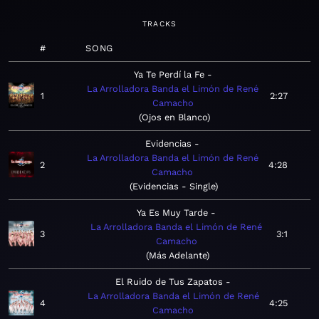
TRACKS
#
SONG
Ya Te Perdí la Fe
La Arrolladora Banda el Limón de René
1
2:27
Camacho
Ojos en Blanco
Evidencias
La Arrolladora Banda el Limón de René
2
4:28
Camacho
Evidencias - Single
Ya Es Muy Tarde
La Arrolladora Banda el Limón de René
3
3:1
Camacho
Más Adelante
El Ruido de Tus Zapatos
La Arrolladora Banda el Limón de René
4
4:25
Camacho