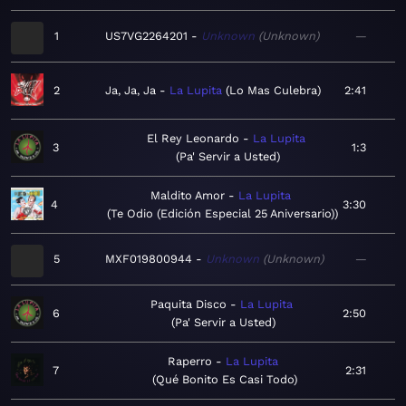
1
US7VG2264201
Unknown
Unknown
—
2
Ja, Ja, Ja
La Lupita
Lo Mas Culebra
2:41
El Rey Leonardo
La Lupita
3
1:3
Pa' Servir a Usted
Maldito Amor
La Lupita
4
3:30
Te Odio (Edición Especial 25 Aniversario)
5
MXF019800944
Unknown
Unknown
—
Paquita Disco
La Lupita
6
2:50
Pa' Servir a Usted
Raperro
La Lupita
7
2:31
Qué Bonito Es Casi Todo