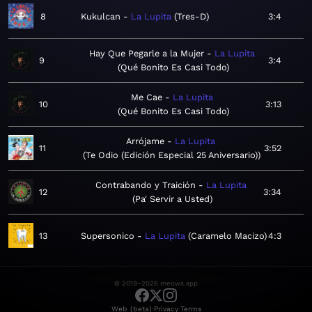
8
Kukulcan
La Lupita
Tres-D
3:4
Hay Que Pegarle a la Mujer
La Lupita
9
3:4
Qué Bonito Es Casi Todo
Me Cae
La Lupita
10
3:13
Qué Bonito Es Casi Todo
Arrójame
La Lupita
11
3:52
Te Odio (Edición Especial 25 Aniversario)
Contrabando y Traición
La Lupita
12
3:34
Pa' Servir a Usted
13
Supersonico
La Lupita
Caramelo Macizo
4:3
© 2019–2026 meows.app
·
·
Web (beta)
Privacy
Terms