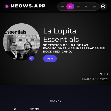
MEOWS.APP
A
RU
EN
ES
JA
ZH
La Lupita
Essentials
SÉ TESTIGO DE UNA DE LAS
EVOLUCIONES MÁS INESPERADAS DEL
ROCK MEXICANO.
PLAY
♫ 13
MARCH 11, 2022
TRACKS
#
SONG