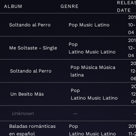
RELEA
ALBUM
GENRE
DATE
201
Soltando al Perro
Pop
Music
Latino
10-
04
201
Pop
Me Soltaste - Single
12-
Latino
Music
Latino
04
20
Pop
Música
Música
Soltando al Perro
12
latina
0
2
Pop
Un Besito Más
12
Latino
Music
Latino
0
Unknown
—
Baladas románticas
Pop
20
en español
Latino
Music
Latino
11-