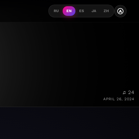
A
RU
EN
ES
JA
ZH
♫ 24
APRIL 26, 2024