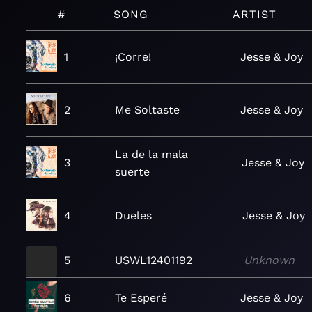
#
SONG
ARTIST
1
¡Corre!
Jesse & Joy
2
Me Soltaste
Jesse & Joy
La de la mala
3
Jesse & Joy
suerte
4
Dueles
Jesse & Joy
5
USWL12401192
Unknown
6
Te Esperé
Jesse & Joy