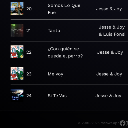
Somos Lo Que
20
Jesse & Joy
Fue
Jesse & Joy
21
Tanto
& Luis Fonsi
¿Con quién se
22
Jesse & Joy
queda el perro?
23
Me voy
Jesse & Joy
24
Si Te Vas
Jesse & Joy
© 2019–2026 meows.app