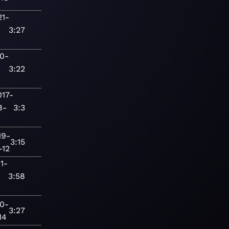
21-
3:27
0-
3:22
017-
8-
3:3
8
19-
3:15
-12
1-
3:58
0-
3:27
14