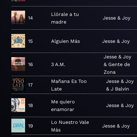
Llórale a tu
14
Jesse & Joy
madre
15
Alguien Más
Jesse & Joy
Jesse & Joy
16
3 A.M.
& Gente de
Zona
Mañana Es Too
Jesse & Joy
17
Late
& J Balvin
Me quiero
18
Jesse & Joy
enamorar
Lo Nuestro Vale
19
Jesse & Joy
Más