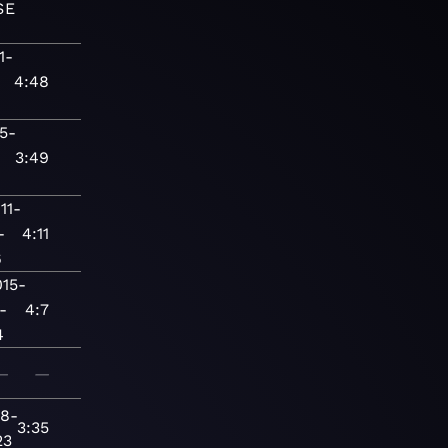
SE
1-
4:48
5-
3:49
11-
-
4:11
6
015-
-
4:7
4
—
—
18-
3:35
23