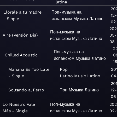
latina
20
Llórale a tu madre
Поп-музыка на
12-
- Single
испанском
Музыка
Латино
02
202
Поп-музыка на
Aire (Versión Día)
05-
испанском
Музыка
Латино
08
2
Поп-музыка на
Chilled Acoustic
0
испанском
Музыка
Латино
1
Mañana Es Too Late
Pop
20
- Single
Latino
Music
Latino
04
201
Soltando al Perro
Поп
Музыка
Латино
12-
06
Lo Nuestro Vale
Поп-музыка на
202
Más - Single
испанском
Музыка
Латино
02-