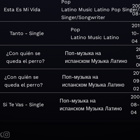
Pop
20
Esta Es Mi Vida
Latino
Music
Latino
Pop
Singer
08
Singer/Songwriter
201
Pop
Tanto - Single
10-
Latino
Music
Latino
04
2
¿Con quién se
Поп-музыка на
1
queda el perro?
испанском
Музыка
Латино
0
20
¿Con quién se
Поп-музыка на
09
queda el perro?
испанском
Музыка
Латино
02
200
Поп-музыка на
Si Te Vas - Single
08-
испанском
Музыка
Латино
04