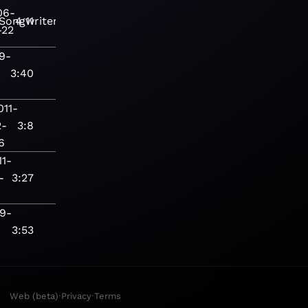
06-
/Songwriter
4:11
Contemporary
-22
9-
3:40
011-
2-
3:8
6
11-
-
3:27
9-
3:53
·
·
Web (beta)
Privacy
Terms