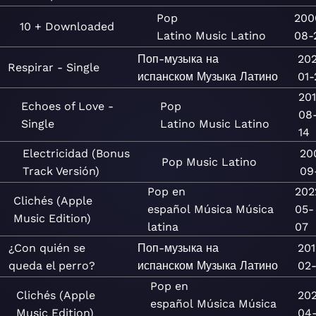
Pop
200
10 + Downloaded
Latino
Music
Latino
08-
Поп-музыка на
20
Respirar - Single
испанском
Музыка
Латино
01-
20
Echoes of Love -
Pop
08
Single
Latino
Music
Latino
14
Electricidad (Bonus
20
Pop
Music
Latino
Track Versión)
09
Pop en
202
Clichés (Apple
español
Música
Música
05-
Music Edition)
latina
07
¿Con quién se
Поп-музыка на
201
queda el perro?
испанском
Музыка
Латино
02-
Pop en
Clichés (Apple
20
español
Música
Música
Music Edition)
04-