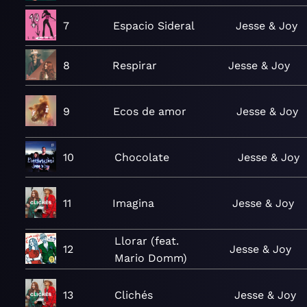
7
Espacio Sideral
Jesse & Joy
8
Respirar
Jesse & Joy
9
Ecos de amor
Jesse & Joy
10
Chocolate
Jesse & Joy
11
Imagina
Jesse & Joy
Llorar (feat.
12
Jesse & Joy
Mario Domm)
13
Clichés
Jesse & Joy