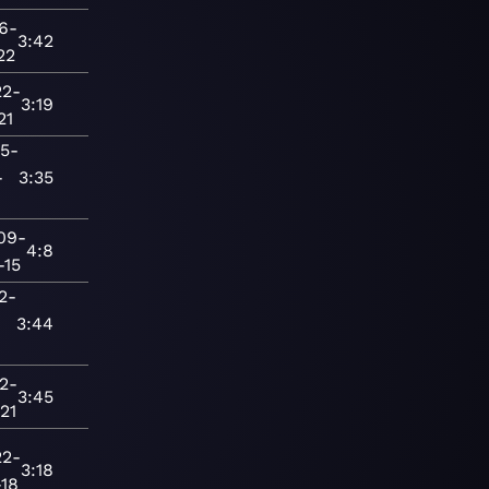
6-
3:42
22
22-
3:19
21
15-
-
3:35
09-
4:8
-15
2-
3:44
2-
3:45
21
22-
3:18
18