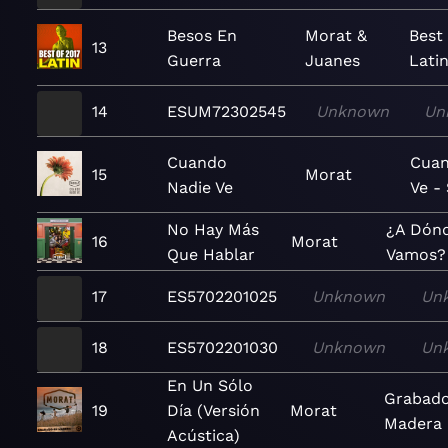
Besos En
Morat &
Best
13
Guerra
Juanes
Lati
14
ESUM72302545
Unknown
Un
Cuando
Cuan
15
Morat
Nadie Ve
Ve - 
No Hay Más
¿A Dón
16
Morat
Que Hablar
Vamos?
17
ES5702201025
Unknown
Un
18
ES5702201030
Unknown
Un
En Un Sólo
Grabad
19
Día (Versión
Morat
Madera 
Acústica)