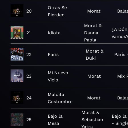
Otras Se
20
Morat
Bala
Pierden
Morat &
¿A Dón
21
Idiota
Danna
Vamos
Paola
Morat &
22
París
París 
Duki
Mi Nuevo
23
Morat
Mix P
Vicio
Maldita
24
Morat
Bala
Costumbre
Morat &
Bajo la
Bajo la
25
Sebastián
Mesa
- Singl
Yatra