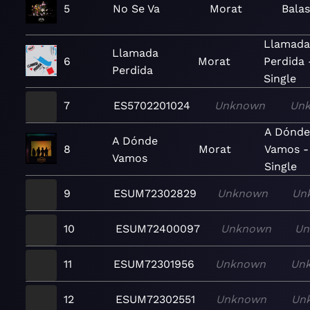
5
No Se Va
Morat
Balas
Llamada
Llamada
6
Morat
Perdida 
Perdida
Single
7
ES5702201024
Unknown
Un
A Dónd
A Dónde
8
Morat
Vamos -
Vamos
Single
9
ESUM72302829
Unknown
Un
10
ESUM72400097
Unknown
Un
11
ESUM72301956
Unknown
Un
12
ESUM72302551
Unknown
Un