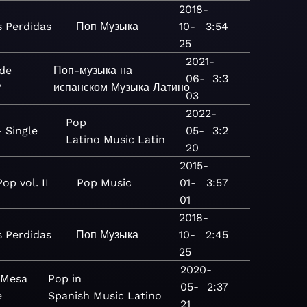
2018-
s Perdidas
Поп
Музыка
10-
3:54
25
2021-
de
Поп-музыка на
06-
3:3
?
испанском
Музыка
Латино
03
2022-
Pop
- Single
05-
3:2
Latino
Music
Latin
20
2015-
op vol. II
Pop
Music
01-
3:57
01
2018-
s Perdidas
Поп
Музыка
10-
2:45
25
2020-
 Mesa
Pop in
05-
2:37
e
Spanish
Music
Latino
21