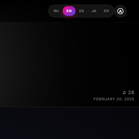
A
RU
EN
ES
JA
ZH
♫ 28
FEBRUARY 20, 2025