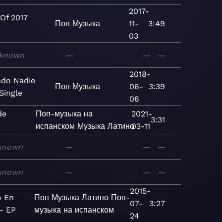
2017-
 Of 2017
Поп
Музыка
11-
3:49
n
03
known
—
—
—
2018-
do Nadie
Поп
Музыка
06-
3:39
Single
08
de
Поп-музыка на
2021-
3:31
испанском
Музыка
Латино
03-11
known
—
—
—
known
—
—
—
2015-
o En
Поп
Музыка
Латино
Поп-
07-
3:27
- EP
музыка на испанском
24