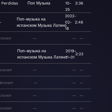
 Perdidas
Поп
Музыка
10-
3:36
25
2022-
Поп-музыка на
-
02-
2:46
испанском
Музыка
Латино
18
known
—
—
—
e
Поп-музыка на
2019-
3:23
испанском
Музыка
Латино
11-01
known
—
—
—
known
—
—
—
known
—
—
—
known
—
—
—