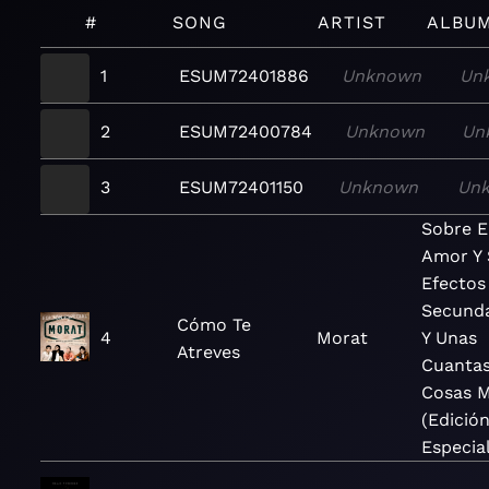
#
SONG
ARTIST
ALBU
1
ESUM72401886
Unknown
Un
2
ESUM72400784
Unknown
Un
3
ESUM72401150
Unknown
Un
Sobre E
Amor Y 
Efectos
Secundar
Cómo Te
4
Morat
Y Unas
Atreves
Cuanta
Cosas 
(Edició
Especia