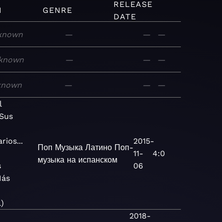
RELEASE
M
GENRE
DATE
known
—
—
—
known
—
—
—
known
—
—
—
l
Sus
ios...
2015-
Поп
Музыка
Латино
Поп-
11-
4:0
музыка на испанском
s
06
Más
n
l)
2018-