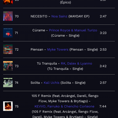
Épico
70
NECESITO
Noa Sainz
MAYDAY! EP
2:47
Cúrame
Prince Royce & Manuel Turizo
71
3:23
Cúrame - Single
72
Piensan
Myke Towers
Piensan - Single
2:53
Tú Tranquila
RK, Dalex & Lyanno
73
3:42
Tú Tranquila - Single
74
Solita
Kali Uchis
Solita - Single
2:57
105 F Remix (feat. Arcángel, Darell, Ñengo
Flow, Myke Towers & Brytiago)
75
KEVVO, Farruko & Chencho Corleone
7:44
105 F Remix (feat. Arcángel, Ñengo Flow,
Darell, Myke Towers & Brytiago) - Single