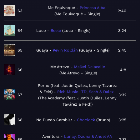
Me Equivoqué
Princesa Alba
63
2:46
Me Equivoqué - Single
64
Loco
Beele
Loco - Single
3:24
65
Guaya
Kevin Roldán
Guaya - Single
2:45
Me Atrevo
Maikel Delacalle
66
4:8
Me Atrevo - Single
Porno (feat. Justin Quiles, Lenny Tavárez
& Feid)
Rich Music LTD, Sech & Dalex
67
3:32
The Academy (feat. Justin Quiles, Lenny
Tavárez & Feid)
68
No Puedo Cambiar
Choclock
Bruno
3:25
Aventura
Lunay, Ozuna & Anuel AA
69
3:37