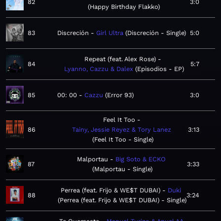
82
3:0
Happy Birthday Flakko
83
Discreción
Girl Ultra
Discreción - Single
5:0
Repeat (feat. Alex Rose)
84
5:7
Lyanno, Cazzu & Dalex
Episodios - EP
85
00: 00
Cazzu
Error 93
3:0
Feel It Too
86
Tainy, Jessie Reyez & Tory Lanez
3:13
Feel It Too - Single
Malportau
Big Soto & ECKO
87
3:33
Malportau - Single
Perrea (feat. Frijo & WE$T DUBAI)
Duki
88
3:24
Perrea (feat. Frijo & WE$T DUBAI) - Single