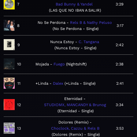
7
Bad Bunny & Yandel
3:29
LAS QUE NO IBAN A SALIR
No Se Perdona
Rels B & Nathy Peluso
8
3:17
No Se Perdona - Single
Nunca Estoy
C. Tangana
9
2:42
Nunca Estoy - Single
10
Mojada
Fuego
Nightshift
2:38
11
+Linda
Dalex
+Linda - Single
2:41
Eternidad
12
STUDIOMX, MANCANDY & Brunog
3:34
Eternidad - Single
Dolores (Remix)
13
Choclock, Cazzu & Rels B
3:53
Dolores (Remix) - Single