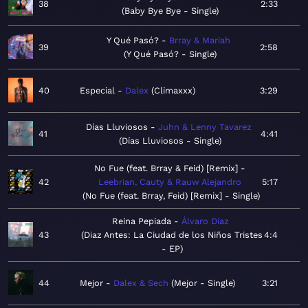
38
2:33
Baby Bye Bye - Single
Y Qué Pasó?
Brray & Mariah
39
2:58
Y Qué Pasó? - Single
40
Especial
Dalex
Climaxxx
3:29
Días Lluviosos
Juhn & Lenny Tavarez
41
4:41
Días Lluviosos - Single
No Fue (feat. Brray & Feid) [Remix]
42
Leebrian, Cauty & Rauw Alejandro
5:17
No Fue (feat. Brray, Feid) [Remix] - Single
Reina Pepiada
Álvaro Díaz
43
Diaz Antes: La Ciudad de los Niños Tristes
4:4
- EP
44
Mejor
Dalex & Sech
Mejor - Single
3:21