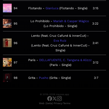
94
Flotando
Gianluca
Flotando - Single
3:15
Lo Prohibido
Mariah & Casper Mágico
95
3:22
Lo Prohibido - Single
Lento (feat. Cruz Cafuné & InnerCut)
Eva Ruiz
96
3:41
Lento (feat. Cruz Cafuné & InnerCut) -
Single
París
DELLAFUENTE, C. Tangana & Alizzz
97
3:12
París - Single
98
Grita
Pusho
Grita - Single
3:7
© 2019–2026 meows.app
·
·
Web (beta)
Privacy
Terms