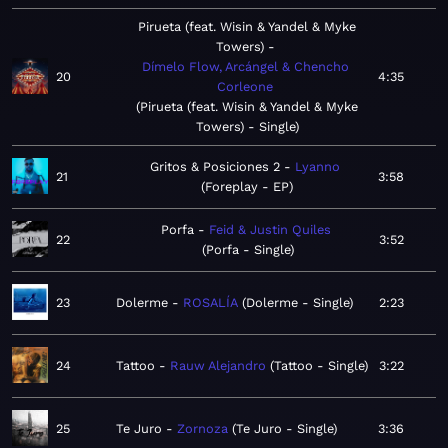
Pirueta (feat. Wisin & Yandel & Myke
Towers)
Dímelo Flow, Arcángel & Chencho
20
4:35
Corleone
Pirueta (feat. Wisin & Yandel & Myke
Towers) - Single
Gritos & Posiciones 2
Lyanno
21
3:58
Foreplay - EP
Porfa
Feid & Justin Quiles
22
3:52
Porfa - Single
23
Dolerme
ROSALÍA
Dolerme - Single
2:23
24
Tattoo
Rauw Alejandro
Tattoo - Single
3:22
25
Te Juro
Zornoza
Te Juro - Single
3:36