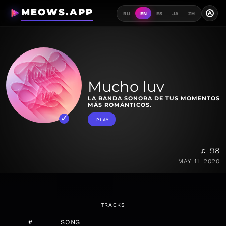
MEOWS.APP
A
RU
EN
ES
JA
ZH
Mucho luv
LA BANDA SONORA DE TUS MOMENTOS
MÁS ROMÁNTICOS.
PLAY
♫ 98
MAY 11, 2020
TRACKS
#
SONG