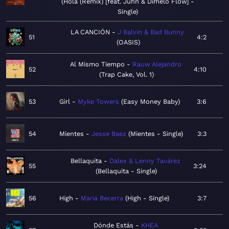
Hola (Remix) [feat. Juhn & Dímelo Flow] -
Single
LA CANCIÓN
J Balvin & Bad Bunny
51
4:2
OASIS
Al Mismo Tiempo
Rauw Alejandro
52
4:10
Trap Cake, Vol. 1
53
Girl
Myke Towers
Easy Money Baby
3:6
54
Mientes
Jesse Baez
Mientes - Single
3:3
Bellaquita
Dalex & Lenny Tavárez
55
3:24
Bellaquita - Single
56
High
Maria Becerra
High - Single
3:7
Dónde Estás
KHEA