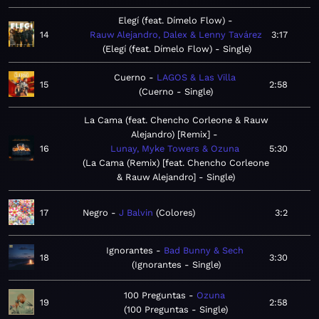
Elegí (feat. Dímelo Flow)
14
Rauw Alejandro, Dalex & Lenny Tavárez
3:17
Elegí (feat. Dímelo Flow) - Single
Cuerno
LAGOS & Las Villa
15
2:58
Cuerno - Single
La Cama (feat. Chencho Corleone & Rauw
Alejandro) [Remix]
16
Lunay, Myke Towers & Ozuna
5:30
La Cama (Remix) [feat. Chencho Corleone
& Rauw Alejandro] - Single
17
Negro
J Balvin
Colores
3:2
Ignorantes
Bad Bunny & Sech
18
3:30
Ignorantes - Single
100 Preguntas
Ozuna
19
2:58
100 Preguntas - Single