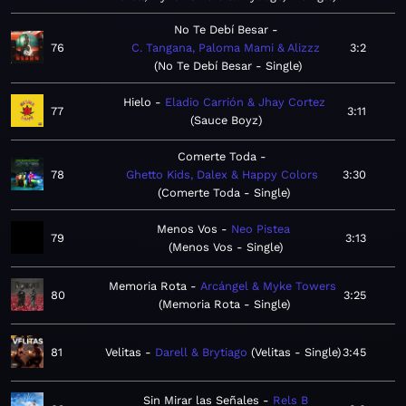
No Te Debí Besar
76
C. Tangana, Paloma Mami & Alizzz
3:2
No Te Debí Besar - Single
Hielo
Eladio Carrión & Jhay Cortez
77
3:11
Sauce Boyz
Comerte Toda
78
Ghetto Kids, Dalex & Happy Colors
3:30
Comerte Toda - Single
Menos Vos
Neo Pistea
79
3:13
Menos Vos - Single
Memoria Rota
Arcángel & Myke Towers
80
3:25
Memoria Rota - Single
81
Velitas
Darell & Brytiago
Velitas - Single
3:45
Sin Mirar las Señales
Rels B