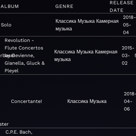
RELEASE
ALBUM
GENRE
DATE
2018-
Классика
Музыка
Камерная
Solo
05-
музыка
04
Revolution -
Flute Concertos
2015-
Классика
Музыка
Камерная
rbasel
by Devienne,
03-
музыка
Gianella, Gluck &
02
Pleyel
2018
Concertante!
Классика
Музыка
04-
06
ster
C.P.E. Bach,