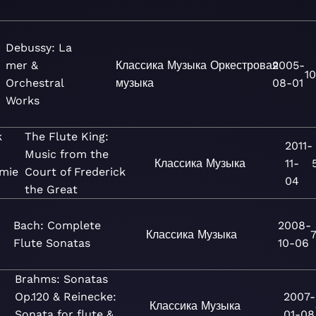
Debussy: La
mer &
Классика
Музыка
Оркестровая
2005-
10
Orchestral
музыка
08-01
Works
k
The Flute King:
2011-
Music from the
Классика
Музыка
11-
mie
Court of Frederick
04
the Great
Bach: Complete
2008-
Классика
Музыка
Flute Sonatas
10-06
Brahms: Sonatas
Op.120 & Reinecke:
2007-
Классика
Музыка
Sonata for flute &
01-08