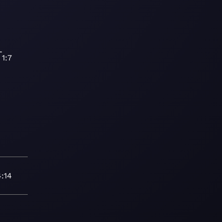
-
1:7
4:14