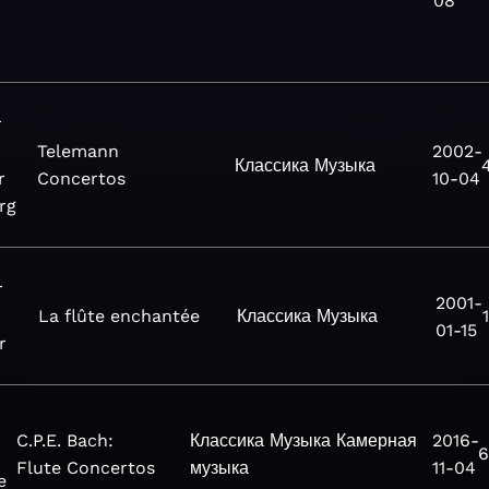
08
r
Telemann
2002-
Классика
Музыка
r
Concertos
10-04
rg
r
2001-
La flûte enchantée
Классика
Музыка
01-15
r
C.P.E. Bach:
Классика
Музыка
Камерная
2016-
6
Flute Concertos
музыка
11-04
e