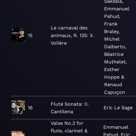
Saksala,
Emmanuel
Pahud,
Frank
Le carnaval des
Braley,
15
animaux, R. 125: X.
Michel
Volière
Dalberto,
Béatrice
Muthelet,
Esther
Hoppe &
Renaud
Capuçon
Flute Sonata: II.
16
Eric Le Sage
Cantilena
Valse No.3 for
Emmanuel
flute, clarinet &
Pahud, Eric