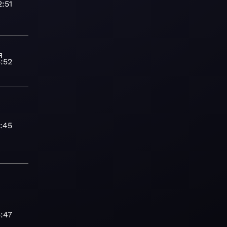
2:51
я
:52
:45
:47