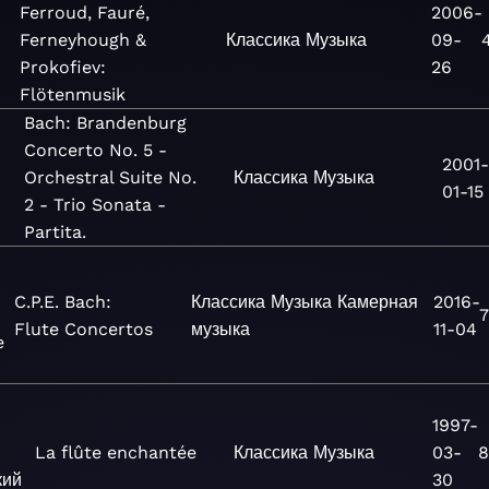
Ferroud, Fauré,
2006-
Ferneyhough &
Классика
Музыка
09-
Prokofiev:
26
Flötenmusik
Bach: Brandenburg
Concerto No. 5 -
2001-
Orchestral Suite No.
Классика
Музыка
01-15
2 - Trio Sonata -
Partita.
C.P.E. Bach:
Классика
Музыка
Камерная
2016-
7
Flute Concertos
музыка
11-04
e
1997-
La flûte enchantée
Классика
Музыка
03-
8
кий
30