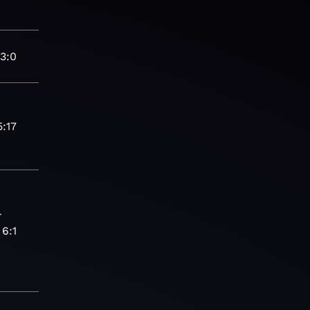
3:0
5:17
-
6:1