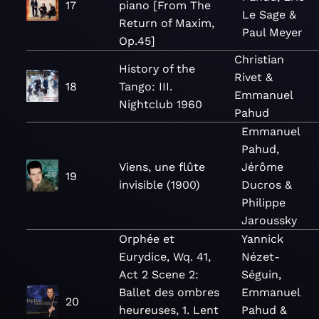
17
piano [From The
Le Sage &
Return of Maxim,
Paul Meyer
Op.45]
Christian
History of the
Rivet &
18
Tango: III.
Emmanuel
Nightclub 1960
Pahud
Emmanuel
Pahud,
Viens, une flûte
Jérôme
19
invisible (1900)
Ducros &
Philippe
Jaroussky
Orphée et
Yannick
Eurydice, Wq. 41,
Nézet-
Act 2 Scene 2:
Séguin,
Ballet des ombres
Emmanuel
20
heureuses, 1. Lent
Pahud &