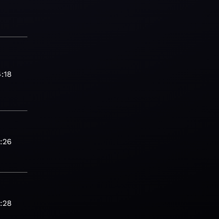
4:18
1:26
:28