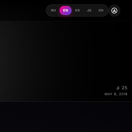
A
RU
EN
ES
JA
ZH
♫ 25
MAY 8, 2018