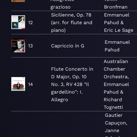
grazioso
Bronfman
Sicilienne, Op. 78
Emmanuel
12
(arr. for flute and
Pahud &
piano)
Eric Le Sage
Emmanuel
13
Capriccio in G
Pahud
Australian
Flute Concerto in
Chamber
D Major, Op. 10
Orchestra,
14
No. 3, RV 428 "Il
Emmanuel
gardellino": I.
Pahud &
Allegro
Richard
Tognetti
Gautier
Capuçon,
Janne