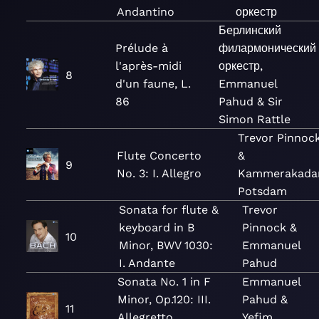
Andantino
оркестр
Берлинский
Prélude à
филармонический
l'après-midi
оркестр,
8
d'un faune, L.
Emmanuel
86
Pahud & Sir
Simon Rattle
Trevor Pinnoc
Flute Concerto
&
9
No. 3: I. Allegro
Kammerakada
Potsdam
Sonata for flute &
Trevor
keyboard in B
Pinnock &
10
Minor, BWV 1030:
Emmanuel
I. Andante
Pahud
Sonata No. 1 in F
Emmanuel
Minor, Op.120: III.
Pahud &
11
Allegretto
Yefim