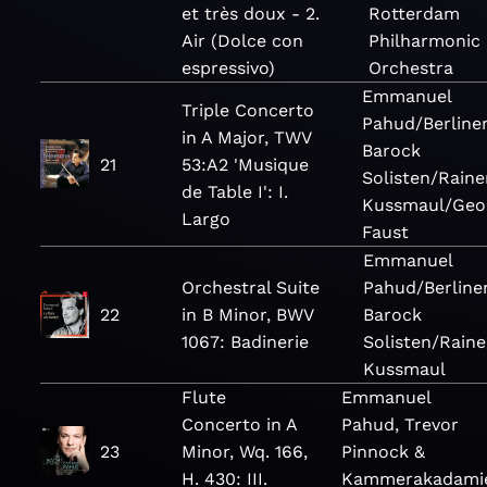
et très doux - 2.
Rotterdam
Air (Dolce con
Philharmonic
espressivo)
Orchestra
Emmanuel
Triple Concerto
Pahud/Berline
in A Major, TWV
Barock
21
53:A2 'Musique
Solisten/Raine
de Table I': I.
Kussmaul/Geo
Largo
Faust
Emmanuel
Orchestral Suite
Pahud/Berline
22
in B Minor, BWV
Barock
1067: Badinerie
Solisten/Raine
Kussmaul
Flute
Emmanuel
Concerto in A
Pahud, Trevor
23
Minor, Wq. 166,
Pinnock &
H. 430: III.
Kammerakadami