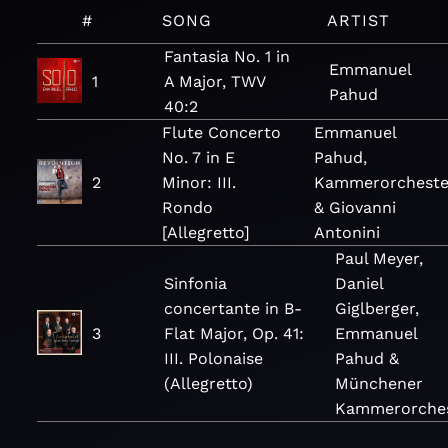
#
SONG
ARTIST
Fantasia No. 1 in
Emmanuel
1
A Major, TWV
Pahud
40:2
Flute Concerto
Emmanuel
No. 7 in E
Pahud,
2
Minor: III.
Kammerorcheste
Rondo
& Giovanni
[Allegretto]
Antonini
Paul Meyer,
Sinfonia
Daniel
concertante in B-
Giglberger,
3
Flat Major, Op. 41:
Emmanuel
III. Polonaise
Pahud &
(Allegretto)
Münchener
Kammerorche