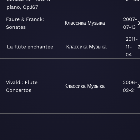
piano, Op.167
Faure & Franck:
2007-
Классика
Музыка
3
Sonates
07-13
2011-
La flûte enchantée
Классика
Музыка
11-
04
Vivaldi: Flute
2006-
Классика
Музыка
3
Concertos
02-21