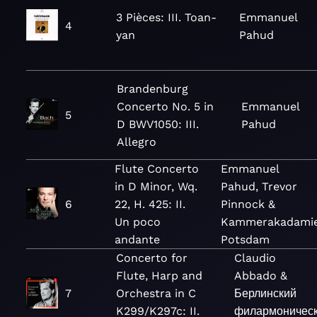
3 Pièces: III. Toan-
Emmanuel
4
yan
Pahud
Brandenburg
Concerto No. 5 in
Emmanuel
5
D BWV1050: III.
Pahud
Allegro
Flute Concerto
Emmanuel
in D Minor, Wq.
Pahud, Trevor
6
22, H. 425: II.
Pinnock &
Un poco
Kammerakadami
andante
Potsdam
Concerto for
Claudio
Flute, Harp and
Abbado &
7
Orchestra in C
Берлинский
K299/K297c: II.
филармоничес