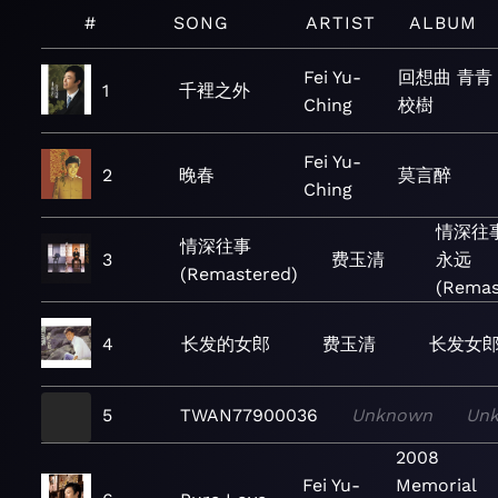
#
SONG
ARTIST
ALBUM
Fei Yu-
回想曲 青青
1
千裡之外
Ching
校樹
Fei Yu-
2
晚春
莫言醉
Ching
情深往
情深往事
3
费玉清
永远
(Remastered)
(Remas
4
长发的女郎
费玉清
长发女
5
TWAN77900036
Unknown
Un
2008
Fei Yu-
Memorial