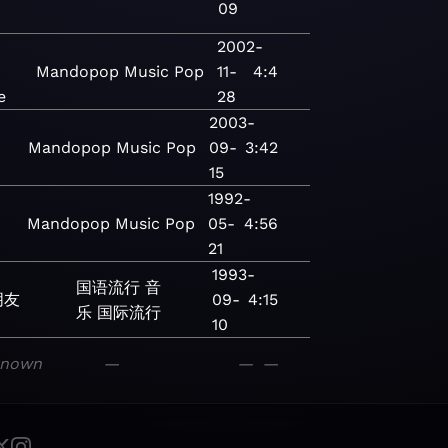
09
2002-
Mandopop
Music
Pop
11-
4:4
e
28
2003-
Mandopop
Music
Pop
09-
3:42
15
1992-
Mandopop
Music
Pop
05-
4:56
21
1993-
国语流行
音
朋友
09-
4:15
乐
国际流行
10
known
—
—
—