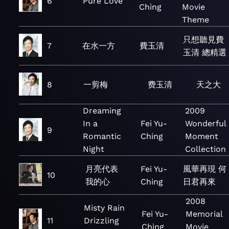
6
Pure Love
Ching
Movie
Theme
只想聽見費
7
在水一方
費玉清
玉清 總精選
8
一剪梅
费玉清
天之大
Dreaming
2009
In a
Fei Yu-
Wonderful
9
Romantic
Ching
Moment
Night
Collection
月亮代表
Fei Yu-
風華再現 何
10
我的心
Ching
日君再來
2008
Misty Rain
Fei Yu-
Memorial
11
Drizzling
Ching
Movie