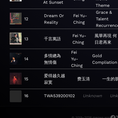
At Sunset
Theme
Grace &
Dream Or
Fei Yu-
12
Talent
Reality
Ching
Recurrenc
Fei Yu-
風華再現 何
13
千言萬語
Ching
日君再來
Fei
多情總為
Gold
14
Yu-
無情傷
Compliation
Ching
爱得越久越
15
费玉清
一生的
寂寞
16
TWA539200102
Unknown
Un
© 2019–2026 meows.app