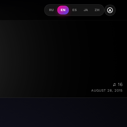
A
RU
EN
ES
JA
ZH
♫ 16
AUGUST 28, 2015