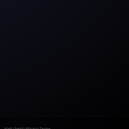
·
·
Web (beta)
Privacy
Terms