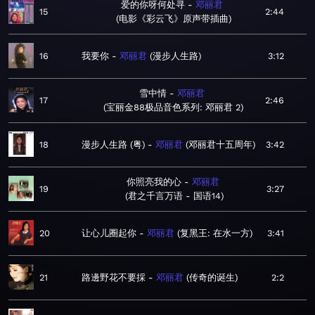
爱的你呀何处寻
邓丽君
15
2:44
电影《彩云飞》原声带插曲
16
我要你
邓丽君
漫步人生路
3:12
雪中情
邓丽君
17
2:46
宝丽金88极品音色系列: 邓丽君 2
18
漫步人生路 (粤)
邓丽君
邓丽君十五周年
3:42
你照亮我的心
邓丽君
19
3:27
君之千言万语 - 国语14
20
让心儿圈起你
邓丽君
复黑王: 在水一方
3:41
21
路邊野花不要採
邓丽君
传奇的诞生
2:2