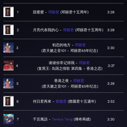
1
甜蜜蜜
邓丽君
邓丽君十五周年
3:28
2
月亮代表我的心
邓丽君
邓丽君十五周年
3:28
初恋的地方
邓丽君
3
2:30
君天籁之音101 - 邓丽君65年纪念
谢谢你常记得我
邓丽君
4
3:37
复黑王: 岛国之情歌 第四集 - 香港之恋
香港之夜
邓丽君
5
3:39
君天籁之音101 - 邓丽君65年纪念
6
何日君再來
鄧麗君
鄧麗君十五週年
2:52
7
千言萬語
Teresa Teng
傳奇再續
3:30