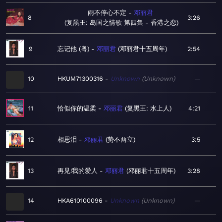
雨不停心不定
邓丽君
8
3:26
复黑王: 岛国之情歌 第四集 - 香港之恋
9
忘记他 (粤)
邓丽君
邓丽君十五周年
2:54
10
HKUM71300316
Unknown
Unknown
—
11
恰似你的温柔
邓丽君
复黑王: 水上人
4:21
12
相思泪
邓丽君
势不两立
3:5
13
再见!我的爱人
邓丽君
邓丽君十五周年
3:28
14
HKA610100096
Unknown
Unknown
—