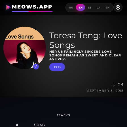
MEOWS.APP
A
RU
EN
ES
JA
ZH
Teresa Teng: Love
Songs
HER UNFAILINGLY SINCERE LOVE
SONGS REMAIN AS SWEET AND CLEAR
AS EVER.
PLAY
♫ 24
SEPTEMBER 5, 2015
TRACKS
#
SONG