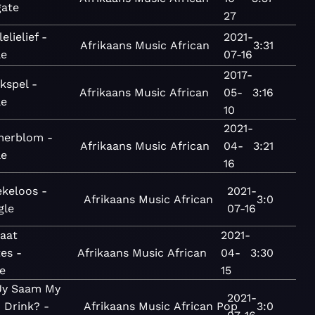
ate
27
elielief -
2021-
Afrikaans
Music
African
3:31
le
07-16
2017-
kspel -
Afrikaans
Music
African
05-
3:16
le
10
2021-
merblom -
Afrikaans
Music
African
04-
3:21
le
16
keloos -
2021-
Afrikaans
Music
African
3:0
gle
07-16
taat
2021-
es -
Afrikaans
Music
African
04-
3:30
e
15
 Jy Saam My
2021-
 Drink? -
Afrikaans
Music
African
Pop
3:0