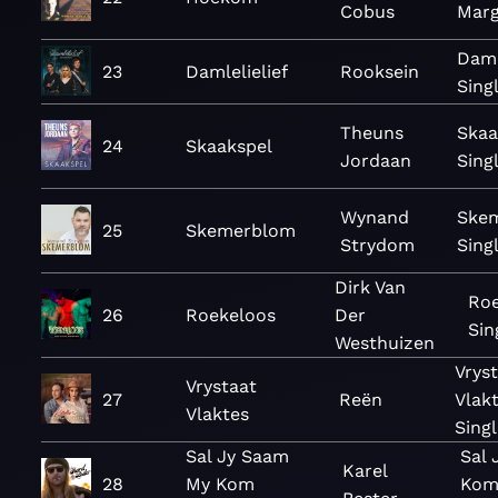
Cobus
Marg
Daml
23
Damlelielief
Rooksein
Sing
Theuns
Skaa
24
Skaakspel
Jordaan
Sing
Wynand
Ske
25
Skemerblom
Strydom
Sing
Dirk Van
Roe
26
Roekeloos
Der
Sin
Westhuizen
Vrys
Vrystaat
27
Reën
Vlakt
Vlaktes
Singl
Sal Jy Saam
Sal
Karel
28
My Kom
Kom