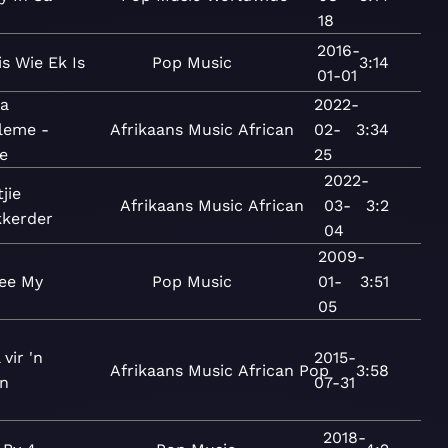
18
2016-
is Wie Ek Is
Pop
Music
3:14
01-01
a
2022-
leme -
Afrikaans
Music
African
02-
3:34
e
25
2022-
tjie
Afrikaans
Music
African
03-
3:2
kkerder
04
2009-
ee My
Pop
Music
01-
3:51
05
 vir 'n
2015-
Afrikaans
Music
African
Pop
3:58
n
07-31
2018-