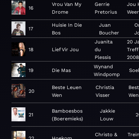
Vrou Van My
Gerrie
Jou 
16
Drome
Pretorius
Weer
Huisie In Die
Juan
O
17
Bos
Boucher
J
Juanita
20 J
18
Lief Vir Jou
du
Treff
Plessis
2008
Wynand
19
Die Mas
Soe
Windpomp
Beste Leuen
Christia
Bes
20
Wen
Visser
Wen 
Bamboesbos
Jakkie
21
2
(Boeremieks)
Louw
Christo &
Trei
22
Hoekom