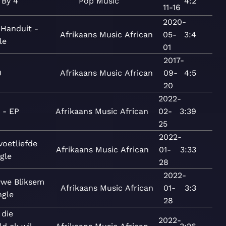
 By 4
Pop
Music
4:2
11-16
2020-
Handuit -
Afrikaans
Music
African
05-
3:4
le
01
2017-
0
Afrikaans
Music
African
09-
4:5
20
2022-
 - EP
Afrikaans
Music
African
02-
3:39
25
2022-
voetliefde
Afrikaans
Music
African
01-
3:33
ngle
28
2022-
we Bliksem
Afrikaans
Music
African
01-
3:3
ngle
28
 die
2022-