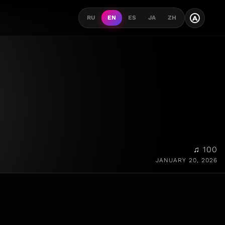
A
RU
EN
ES
JA
ZH
♫ 100
JANUARY 20, 2026