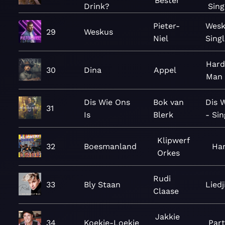
Bester
Drink?
Sing
Pieter-
Wesk
29
Weskus
Niel
Sing
Har
30
Dina
Appel
Man
Dis Wie Ons
Bok van
Dis 
31
Is
Blerk
- Sin
Klipwerf
32
Boesmanland
Ha
Orkes
Rudi
33
Bly Staan
Lied
Claase
Jakkie
34
Koekie-Loekie
Part