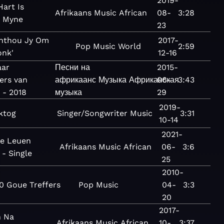
2019-
Hart Is
Afrikaans
Music
African
08-
3:28
 Myne
23
nthou Jy Om
2017-
Pop
Music
World
2:59
onk'
12-16
aar
Песни на
2015-
ers van
африкаанс
Музыка
Африканская
06-
3:43
 - 2018
музыка
29
2019-
ktog
Singer/Songwriter
Music
3:31
10-14
2021-
te Leuen
Afrikaans
Music
African
06-
3:6
- Single
25
2010-
0 Goue Treffers
Pop
Music
04-
3:3
20
2017-
n Na
Afrikaans
Music
African
10-
3:37