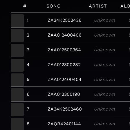
#
SONG
ARTIST
AL
1
ZA34K2502436
Unknown
2
ZAA012400406
Unknown
3
ZAA012500364
Unknown
4
ZAA012300282
Unknown
5
ZAA012400404
Unknown
6
ZAA012300190
Unknown
7
ZA34K2502460
Unknown
8
ZAQR42401144
Unknown