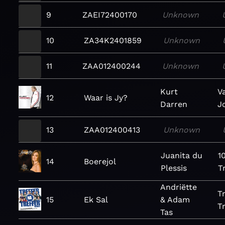
9
ZAEI72400170
Unknown
10
ZA34K2401859
Unknown
11
ZAA012400244
Unknown
Kurt
V
12
Waar is Jy?
Darren
J
13
ZAA012400413
Unknown
Juanita du
1
14
Boerejol
Plessis
T
Andriëtte
T
15
Ek Sal
& Adam
Tr
Tas