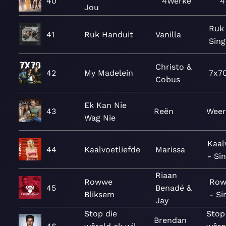
40
4Werke
4
Jou
Ruk 
41
Ruk Handuit
Vanilla
Sing
Christo &
42
My Madelein
7x7
Cobus
Ek Kan Nie
43
Reën
Weer
Wag Nie
Kaal
44
Kaalvoetliefde
Marissa
- Si
Riaan
Rowwe
Row
45
Benadé &
Bliksem
- Si
Jay
Stop die
Stop
Brendan