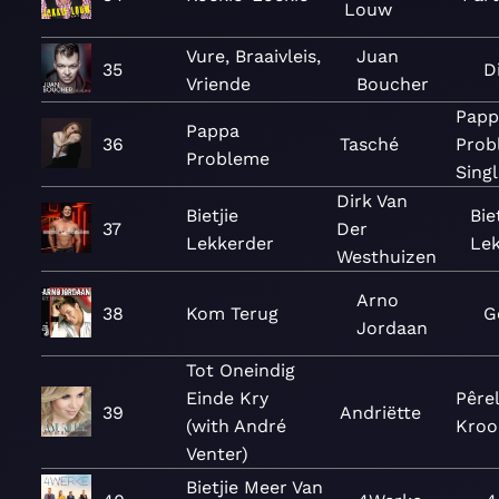
Louw
Vure, Braaivleis,
Juan
35
D
Vriende
Boucher
Papp
Pappa
36
Tasché
Prob
Probleme
Singl
Dirk Van
Bietjie
Bie
37
Der
Lekkerder
Le
Westhuizen
Arno
38
Kom Terug
G
Jordaan
Tot Oneindig
Einde Kry
Pêrel
39
Andriëtte
(with André
Kroo
Venter)
Bietjie Meer Van