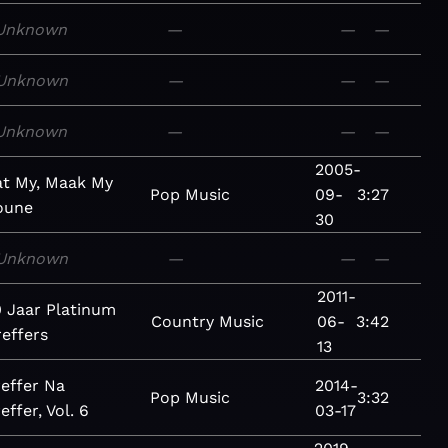
Unknown
—
—
—
Unknown
—
—
—
Unknown
—
—
—
2005-
at My, Maak My
Pop
Music
09-
3:27
oune
30
Unknown
—
—
—
2011-
0 Jaar Platinum
Country
Music
06-
3:42
reffers
13
reffer Na
2014-
Pop
Music
3:32
effer, Vol. 6
03-17