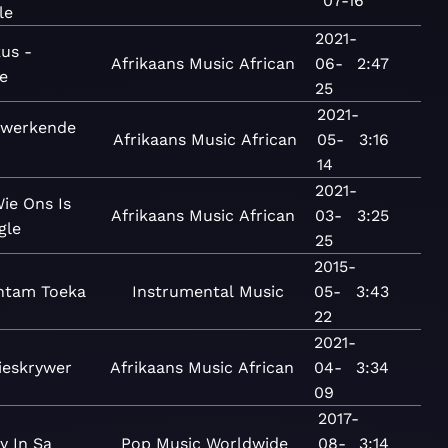
07-16
le
2021-
us -
Afrikaans
Music
African
06-
2:47
le
25
2021-
dwerkende
Afrikaans
Music
African
05-
3:16
14
2021-
Wie Ons Is
Afrikaans
Music
African
03-
3:25
gle
25
2015-
ntam Toeka
Instrumental
Music
05-
3:43
22
2021-
jieskrywer
Afrikaans
Music
African
04-
3:34
09
2017-
y In Sa
Pop
Music
Worldwide
08-
3:14