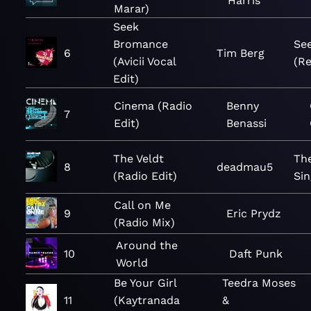
Harris
Marar)
Seek
Bromance
Se
6
Tim Berg
(Avicii Vocal
(R
Edit)
Cinema (Radio
Benny
7
Edit)
Benassi
The Veldt
The
8
deadmau5
(Radio Edit)
Sin
Call on Me
9
Eric Prydz
(Radio Mix)
Around the
10
Daft Punk
World
Be Your Girl
Teedra Moses
11
(Kaytranada
&