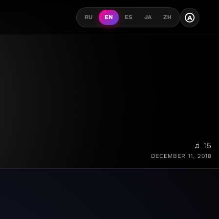
A
RU
EN
ES
JA
ZH
♫ 15
DECEMBER 11, 2018