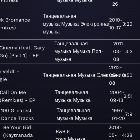
Fitness
музыка
Музыка
26
Танцевальная
ek Bromance
2010-
музыка
Музыка
Электронная
3:20
emixes)
10-17
музыка
Танцевальная
2011-
Cinema (feat. Gary
музыка
Музыка
Поп-
03-
3:3
Go) [Part 1] - EP
музыка
08
2012-
 Veldt -
Танцевальная
Музыка
Электроника
05-
2:50
gle
08
Call On Me
Танцевальная
2004-
2:51
(Remixes) - EP
музыка
Музыка
09-13
100 Greatest
Танцевальная
1997-
7:9
Dance Tracks
музыка
Музыка
01-20
Be Your Girl
2018-
R&B и
(Kaytranada
05-
4:28
соул
Музыка