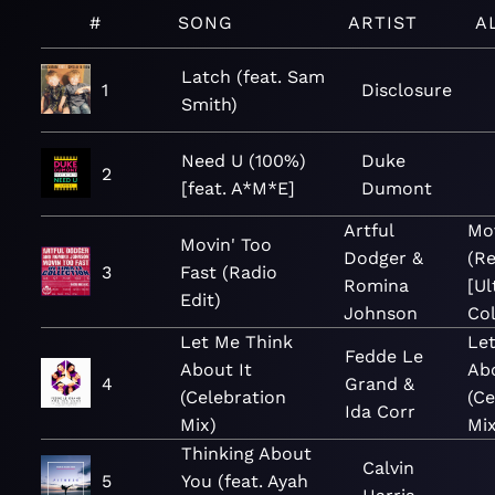
#
SONG
ARTIST
A
Latch (feat. Sam
1
Disclosure
Smith)
Need U (100%)
Duke
2
[feat. A*M*E]
Dumont
Artful
Mov
Movin' Too
Dodger &
(Re
3
Fast (Radio
Romina
[Ul
Edit)
Johnson
Col
Let Me Think
Le
Fedde Le
About It
Abo
4
Grand &
(Celebration
(Ce
Ida Corr
Mix)
Mix
Thinking About
Calvin
5
You (feat. Ayah