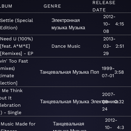
RELEASE
LBUM
GENRE
DATE
2012-
Settle (Special
Электронная
10-
4:15
Edition)
музыка
Музыка
08
Need U (100%)
2013-
[feat. A*M*E]
Dance
Music
03-
2:51
[Remixes] - EP
29
in' Too Fast
mixes)
1999-
Танцевальная
Музыка
Поп
3:58
timate
07-01
lection]
t Me Think
2007-
ut It
Танцевальная
Музыка
Электроника
09-
2:32
lebration
24
) - Single
2012-
Music Made for
Танцевальная
10-
4:3