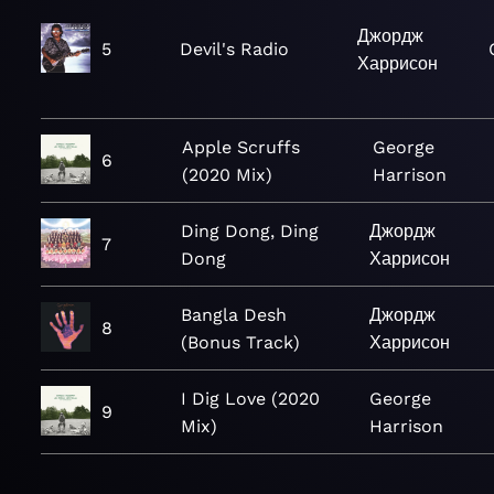
Джордж
5
Devil's Radio
Харрисон
Apple Scruffs
George
6
(2020 Mix)
Harrison
Ding Dong, Ding
Джордж
7
Dong
Харрисон
Bangla Desh
Джордж
8
(Bonus Track)
Харрисон
I Dig Love (2020
George
9
Mix)
Harrison