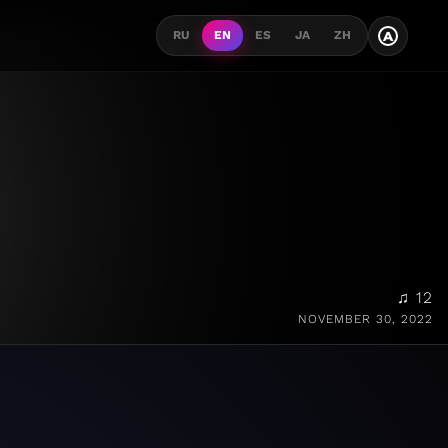
A
RU
EN
ES
JA
ZH
♫ 12
NOVEMBER 30, 2022