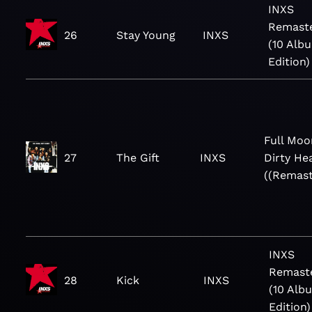
INXS
Remast
26
Stay Young
INXS
(10 Alb
Edition)
Full Moo
27
The Gift
INXS
Dirty He
((Remast
INXS
Remast
28
Kick
INXS
(10 Alb
Edition)