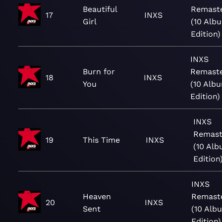
Beautiful
Remast
17
INXS
Girl
(10 Alb
Edition)
INXS
Burn for
Remast
18
INXS
You
(10 Alb
Edition)
INXS
Remast
19
This Time
INXS
(10 Al
Edition
INXS
Heaven
Remast
20
INXS
Sent
(10 Alb
Edition)