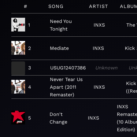
#
SONG
ARTIST
ALBU
Need You
1
INXS
The 
Tonight
2
Mediate
INXS
Kick
3
USUG12407386
Unknown
Un
Never Tear Us
Kick
4
Apart (2011
INXS
((Re
Remaster)
INXS
Don't
Remaste
5
INXS
Change
(10 Alb
Edition)