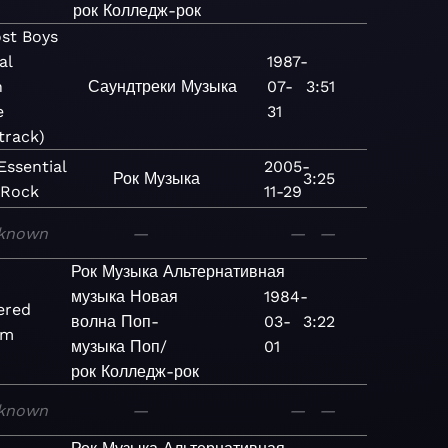
рок
Колледж-рок
st Boys
al
1987-
n
Саундтреки
Музыка
07-
3:51
e
31
track)
Essential
2005-
Рок
Музыка
3:25
 Rock
11-29
known
—
—
—
Рок
Музыка
Альтернативная
музыка
Новая
1984-
ered
волна
Поп-
03-
3:22
um
музыка
Поп/
01
рок
Колледж-рок
known
—
—
—