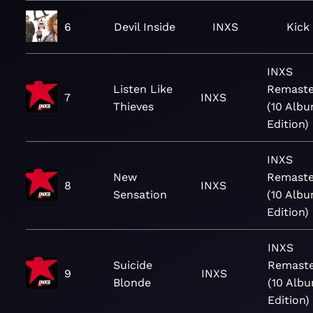
6
Devil Inside
INXS
Kick
INXS
Listen Like
Remaste
7
INXS
Thieves
(10 Alb
Edition)
INXS
New
Remaste
8
INXS
Sensation
(10 Alb
Edition)
INXS
Suicide
Remast
9
INXS
Blonde
(10 Alb
Edition)