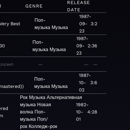
RELEASE
M
GENRE
DATE
1987-
Поп-
Very Best
09-
3:2
музыка
Музыка
23
1987-
Поп-
 30
09-
2:36
музыка
Музыка
23
known
—
—
—
1987-
Поп-
10-
3:6
mastered))
музыка
Музыка
02
Рок
Музыка
Альтернативная
музыка
Новая
1982-
red
волна
Поп-
10-
4:28
um
музыка
Поп/
01
рок
Колледж-рок