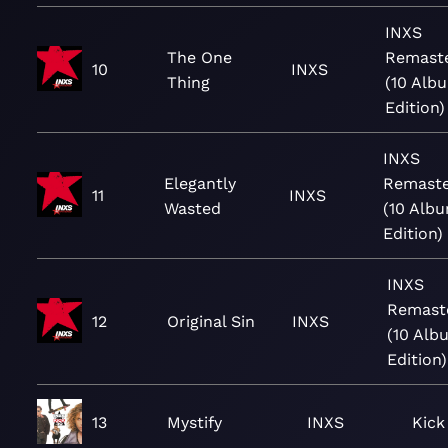
INXS
The One
Remast
10
INXS
Thing
(10 Alb
Edition)
INXS
Elegantly
Remast
11
INXS
Wasted
(10 Alb
Edition)
INXS
Remast
12
Original Sin
INXS
(10 Alb
Edition)
13
Mystify
INXS
Kick