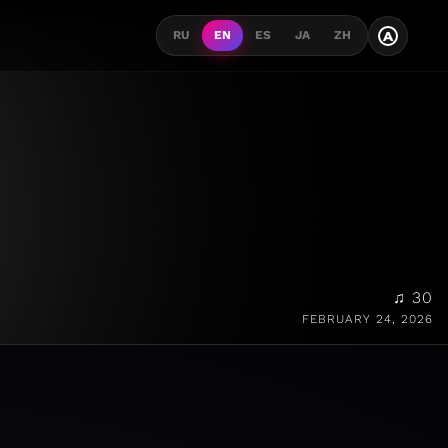
A
RU
EN
ES
JA
ZH
♫ 30
FEBRUARY 24, 2026