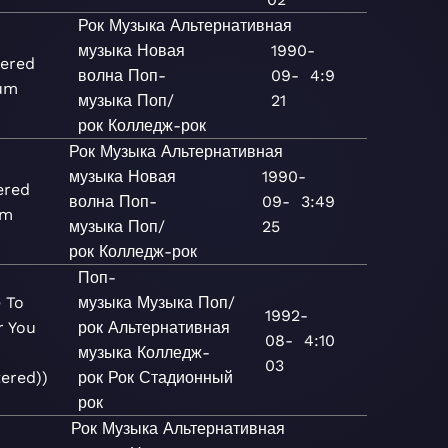
Рок
Музыка
Альтернативная
музыка
Новая
1990-
ered
волна
Поп-
09-
4:9
bum
музыка
Поп/
21
)
рок
Колледж-рок
Рок
Музыка
Альтернативная
музыка
Новая
1990-
ered
волна
Поп-
09-
3:49
um
музыка
Поп/
25
рок
Колледж-рок
Поп-
 To
музыка
Музыка
Поп/
1992-
r You
рок
Альтернативная
08-
4:10
музыка
Колледж-
03
ered))
рок
Рок
Стадионный
рок
Рок
Музыка
Альтернативная