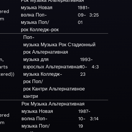
Рок
Музыка
Альтернативная
музыка
Новая
1981-
ered
волна
Поп-
09-
3:25
um
музыка
Поп/
01
рок
Колледж-рок
Поп-
музыка
Музыка
Рок
Стадионный
рок
Альтернативная
n,
музыка для
1993-
arts
взрослых
Альтернативная
10-
4:3
ered))
музыка
Колледж-
23
рок
Поп/
рок
Кантри
Альтернативное
кантри
Рок
Музыка
Альтернативная
музыка
Новая
1987-
ered
волна
Поп-
10-
3:14
um
музыка
Поп/
19