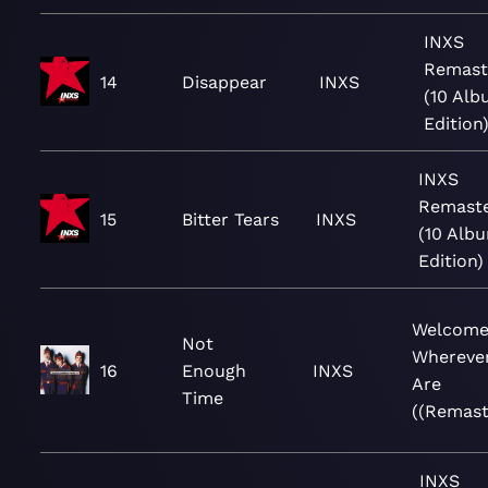
INXS
Remast
14
Disappear
INXS
(10 Al
Edition
INXS
Remast
15
Bitter Tears
INXS
(10 Alb
Edition)
Welcome
Not
Whereve
16
Enough
INXS
Are
Time
((Remast
INXS