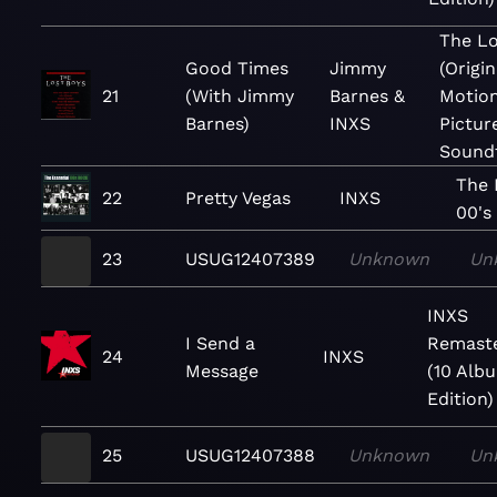
The Lo
Good Times
Jimmy
(Origin
21
(With Jimmy
Barnes &
Motio
Barnes)
INXS
Pictur
Sound
The 
22
Pretty Vegas
INXS
00's
23
USUG12407389
Unknown
Un
INXS
I Send a
Remast
24
INXS
Message
(10 Alb
Edition)
25
USUG12407388
Unknown
Un