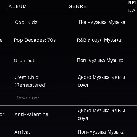
RE
ALBUM
GENRE
DA
Cool Kidz
Поп-музыка
Музыка
ge
Pop Decades: 70s
R&B и соул
Музыка
Greatest
Поп-музыка
Музыка
C'est Chic
Диско
Музыка
R&B и
(Remastered)
соул
Unknown
—
Диско
Музыка
R&B и
or
Anti-Valentine
соул
Arrival
Поп-музыка
Музыка