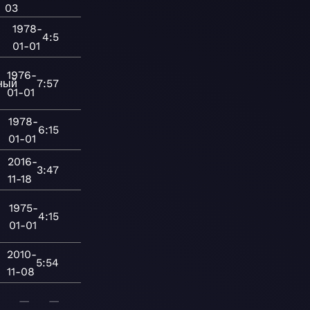
03
1978-
4:5
01-01
1976-
ный
7:57
01-01
1978-
6:15
01-01
2016-
3:47
11-18
1975-
4:15
01-01
2010-
5:54
11-08
—
—