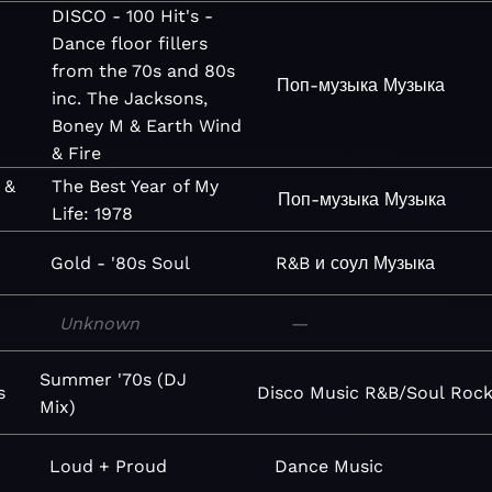
DISCO - 100 Hit's -
Dance floor fillers
from the 70s and 80s
Поп-музыка
Музыка
inc. The Jacksons,
Boney M & Earth Wind
& Fire
 &
The Best Year of My
Поп-музыка
Музыка
Life: 1978
Gold - '80s Soul
R&B и соул
Музыка
Unknown
—
Summer '70s (DJ
s
Disco
Music
R&B/Soul
Roc
Mix)
Loud + Proud
Dance
Music