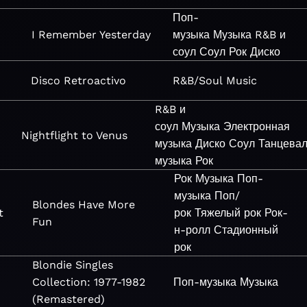
Поп-
I Remember Yesterday
музыка
Музыка
R&B и
соул
Соул
Рок
Диско
Disco Retroactivo
R&B/Soul
Music
R&B и
соул
Музыка
Электронная
Nightflight to Venus
музыка
Диско
Соул
Танцева
музыка
Рок
Рок
Музыка
Поп-
музыка
Поп/
Blondes Have More
t
рок
Тяжелый рок
Рок-
Fun
н-ролл
Стадионный
рок
Blondie Singles
Collection: 1977-1982
Поп-музыка
Музыка
(Remastered)