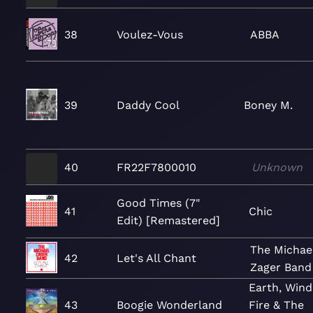
38
Voulez-Vous
ABBA
39
Daddy Cool
Boney M.
40
FR22F7800010
Unknown
Good Times (7"
41
Chic
Edit) [Remastered]
The Michae
42
Let's All Chant
Zager Band
Earth, Wind
43
Boogie Wonderland
Fire & The