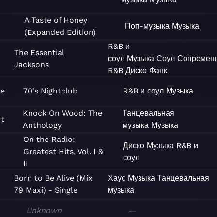
A Taste of Honey
Поп-музыка
Музыка
(Expanded Edition)
R&B и
The Essential
соул
Музыка
Соул
Современ
Jacksons
R&B
Диско
Фанк
ge
70's Nightclub
R&B и соул
Музыка
Knock On Wood: The
Танцевальная
rt
Anthology
музыка
Музыка
On the Radio:
Диско
Музыка
R&B и
Greatest Hits, Vol. I &
соул
II
Born to Be Alive (Mix
Хаус
Музыка
Танцевальная
79 Maxi) - Single
музыка
Unknown
—