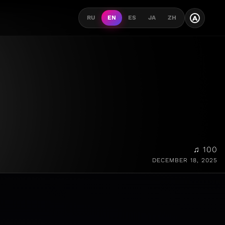
A
RU
EN
ES
JA
ZH
♫ 100
DECEMBER 18, 2025