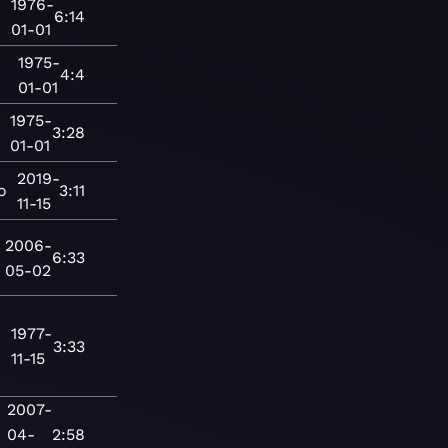
1976-
6:14
01-01
1975-
4:4
01-01
1975-
3:28
01-01
2019-
o
3:11
11-15
2006-
6:33
05-02
1977-
3:33
11-15
2007-
04-
2:58