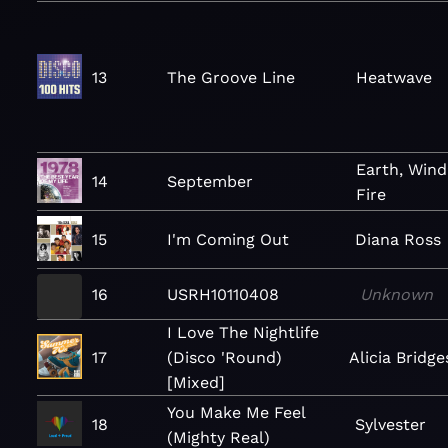
13
The Groove Line
Heatwave
Earth, Wind
14
September
Fire
15
I'm Coming Out
Diana Ross
16
USRH10110408
Unknown
I Love The Nightlife
17
(Disco 'Round)
Alicia Bridge
[Mixed]
You Make Me Feel
18
Sylvester
(Mighty Real)