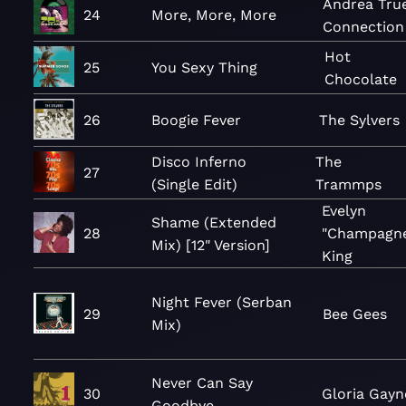
Andrea Tru
24
More, More, More
Connection
Hot
25
You Sexy Thing
Chocolate
26
Boogie Fever
The Sylvers
Disco Inferno
The
27
(Single Edit)
Trammps
Evelyn
Shame (Extended
28
"Champagn
Mix) [12" Version]
King
Night Fever (Serban
29
Bee Gees
Mix)
Never Can Say
30
Gloria Gayn
Goodbye