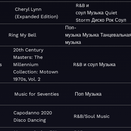
R&B и
Cheryl Lynn
n
соул
Музыка
Quiet
(Expanded Edition)
Storm
Диско
Рок
Соул
Поп-
Ring My Bell
музыка
Музыка
Танцевальна
музыка
20th Century
Masters: The
s
Millennium
R&B и соул
Музыка
Collection: Motown
1970s, Vol. 2
Music for Seventies
Поп
Музыка
Capodanno 2020
R&B/Soul
Music
Disco Dancing