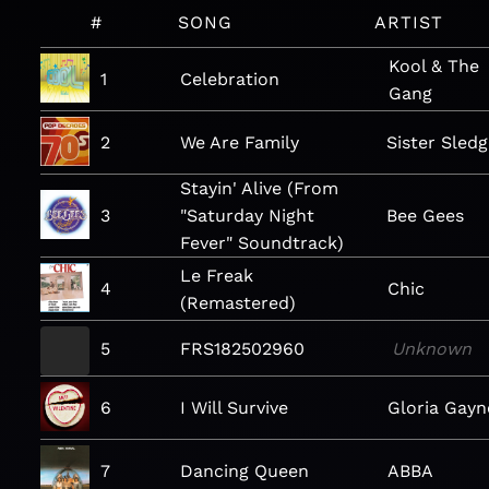
#
SONG
ARTIST
Kool & The
1
Celebration
Gang
2
We Are Family
Sister Sled
Stayin' Alive (From
3
"Saturday Night
Bee Gees
Fever" Soundtrack)
Le Freak
4
Chic
(Remastered)
5
FRS182502960
Unknown
6
I Will Survive
Gloria Gayn
7
Dancing Queen
ABBA