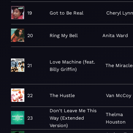
19
Got to Be Real
Cheryl Lyn
20
Ring My Bell
Anita Ward
Love Machine (feat.
21
The Miracle
Billy Griffin)
22
The Hustle
Van McCoy
Don't Leave Me This
Thelma
23
Way (Extended
Houston
Version)