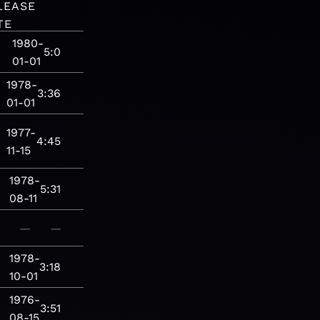
LEASE
TE
1980-
5:0
01-01
1978-
3:36
01-01
1977-
4:45
11-15
1978-
5:31
08-11
—
—
1978-
3:18
10-01
1976-
3:51
08-15