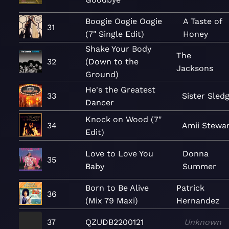
Boogie Oogie Oogie
A Taste of
31
(7" Single Edit)
Honey
Shake Your Body
The
32
(Down to the
Jacksons
Ground)
He's the Greatest
33
Sister Sled
Dancer
Knock on Wood (7"
34
Amii Stewa
Edit)
Love to Love You
Donna
35
Baby
Summer
Born to Be Alive
Patrick
36
(Mix 79 Maxi)
Hernandez
37
QZUDB2200121
Unknown