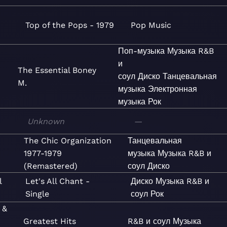
Top of the Pops - 1979
Pop
Music
Поп-музыка
Музыка
R&B
и
The Essential Boney
соул
Диско
Танцевальная
M.
музыка
Электронная
музыка
Рок
Unknown
—
The Chic Organization
Танцевальная
1977-1979
музыка
Музыка
R&B и
(Remastered)
соул
Диско
l
Let's All Chant -
Диско
Музыка
R&B и
Single
соул
Рок
 &
Greatest Hits
R&B и соул
Музыка