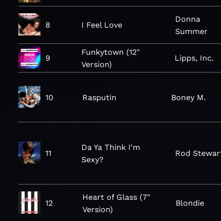
Donna
8
I Feel Love
Summer
Funkytown (12"
9
Lipps, Inc.
Version)
10
Rasputin
Boney M.
Da Ya Think I'm
11
Rod Stewar
Sexy?
Heart of Glass (7"
12
Blondie
Version)