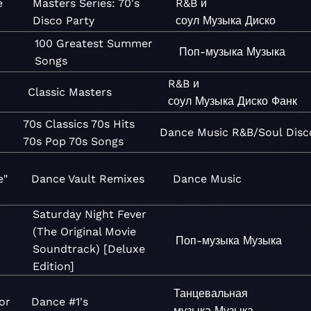
e
Masters Series: 70's
R&B и
Disco Party
соул
Музыка
Диско
100 Greatest Summer
Поп-музыка
Музыка
Songs
R&B и
Classic Masters
соул
Музыка
Диско
Фанк
70s Classics 70s Hits
Dance
Music
R&B/Soul
Disc
70s Pop 70s Songs
e"
Dance Vault Remixes
Dance
Music
Saturday Night Fever
(The Original Movie
Поп-музыка
Музыка
Soundtrack) [Deluxe
Edition]
Танцевальная
or
Dance #1's
музыка
Музыка