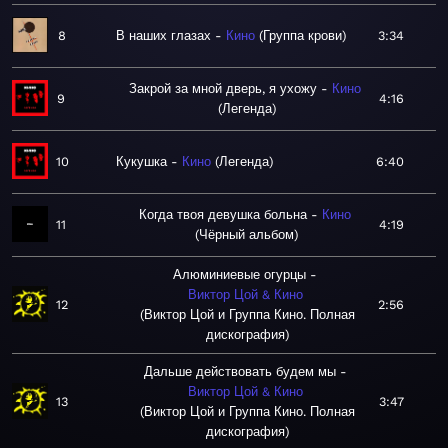
8
В наших глазах
Кино
Группа крови
3:34
Закрой за мной дверь, я ухожу
Кино
9
4:16
Легенда
10
Кукушка
Кино
Легенда
6:40
Когда твоя девушка больна
Кино
11
4:19
Чёрный альбом
Алюминиевые огурцы
Виктор Цой & Кино
12
2:56
Виктор Цой и Группа Кино. Полная
дискография
Дальше действовать будем мы
Виктор Цой & Кино
13
3:47
Виктор Цой и Группа Кино. Полная
дискография