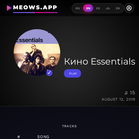
MEOWS.APP
A
RU
EN
ES
JA
ZH
Кино Essentials
PLAY
♫ 15
AUGUST 12, 2019
TRACKS
#
SONG