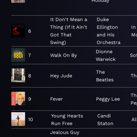
Holiday
It Don't Mean a
Duke
Thing (If It Ain't
Ellington
In
6
Got That
and His
M
Swing)
Orchestra
Dionne
7
Walk On By
So
Warwick
The
8
Hey Jude
Th
Beatles
Th
9
Fever
Peggy Lee
Pe
Young Hearts
Candi
10
Al
Run Free
Staton
Jealous Guy