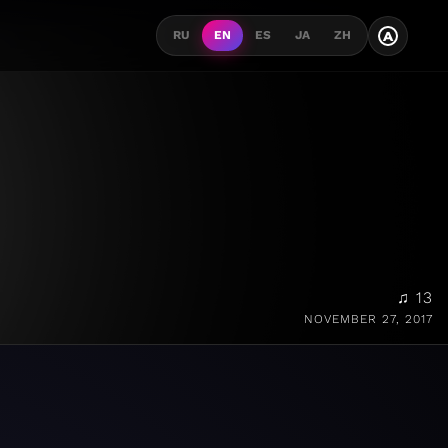
A
RU
EN
ES
JA
ZH
♫ 13
NOVEMBER 27, 2017