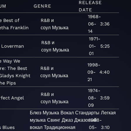
RELEASE
UM
GENRE
DATE
1968-
e Best of
R&B и
06-
3:36
etha Franklin
соул
Музыка
14
1971-
R&B и
 Loverman
01-
5:25
соул
Музыка
01
e Way We
1998-
re: The Best
R&B и
09-
4:40
Gladys Knight
соул
Музыка
21
he Pips
1974-
R&B и
rfect Angel
08-
3:59
соул
Музыка
09
Блюз
Музыка
Вокал
Стандарты
Легкая
музыка
Свинг
Джаз
Джазовый
1988-
's Blues
вокал
Традиционная
05-
3:10