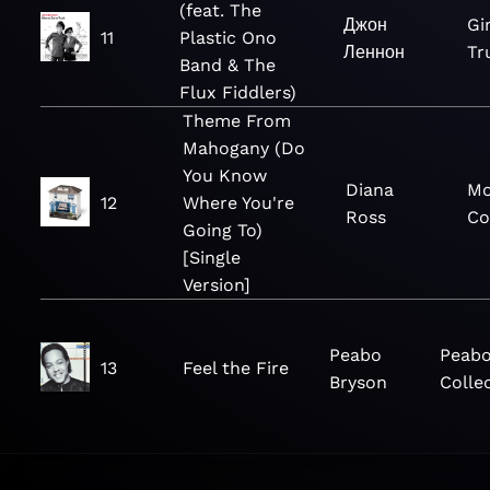
(feat. The
Джон
Gi
11
Plastic Ono
Леннон
Tr
Band & The
Flux Fiddlers)
Theme From
Mahogany (Do
You Know
Diana
Mo
12
Where You're
Ross
Co
Going To)
[Single
Version]
Peabo
Peabo
13
Feel the Fire
Bryson
Colle