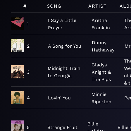
#
SONG
ARTIST
ALB
I Say a Little
Aretha
Th
1
Prayer
Franklin
Ar
Donny
2
A Song for You
Mr
Hathaway
Th
Gladys
Midnight Train
We
3
Knight &
to Georgia
of 
The Pips
& t
Minnie
4
Lovin' You
Pe
Riperton
Billie
5
Strange Fruit
Billie