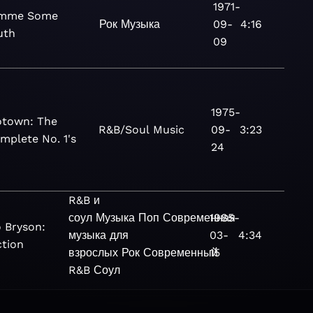
1971-
mme Some
Рок
Музыка
09-
4:16
uth
09
1975-
town: The
R&B/Soul
Music
09-
3:23
mplete No. 1's
24
R&B и
соул
Музыка
Поп
Современная
1985-
 Bryson:
музыка для
03-
4:34
ction
взрослых
Рок
Современный
15
R&B
Соул