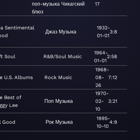
поп-музыка
Чикагский
17
блюз
 a Sentimental
1932-
Джаз
Музыка
3:8
ood
01-01
1964-
ft Soul
R&B/Soul
Music
2:58
01-01
1968-
e U.S. Albums
Rock
Music
08-
7:12
26
1970-
e Best of
Поп
Музыка
02-
3:21
ggy Lee
10
1995-
l Good
Рок
Музыка
4:9
10-10