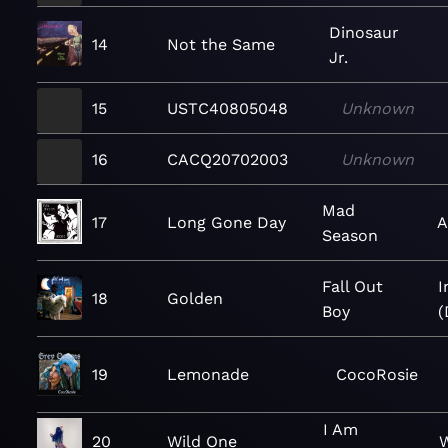
Dinosaur
14
Not the Same
Jr.
15
USTC40805048
Unknown
16
CACQ20702003
Unknown
Mad
17
Long Gone Day
A
Season
Fall Out
I
18
Golden
Boy
(
19
Lemonade
CocoRosie
I Am
20
Wild One
W