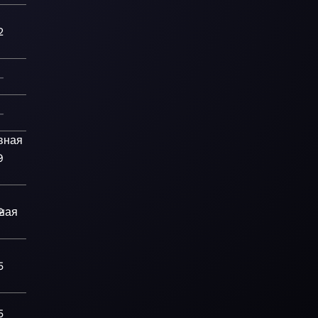
2
—
—
вная
9
ная
2
5
5