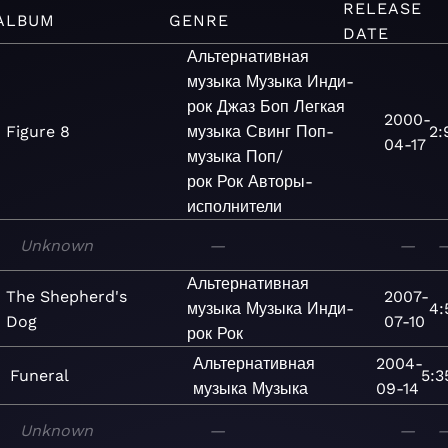
RELEASE
ALBUM
GENRE
DATE
Альтернативная
музыка
Музыка
Инди-
рок
Джаз
Боп
Легкая
2000-
Figure 8
музыка
Свинг
Поп-
2:
04-17
музыка
Поп/
рок
Рок
Авторы-
исполнители
Unknown
—
—
Альтернативная
The Shepherd's
2007-
музыка
Музыка
Инди-
4:
Dog
07-10
рок
Рок
Альтернативная
2004-
Funeral
5:3
музыка
Музыка
09-14
Unknown
—
—