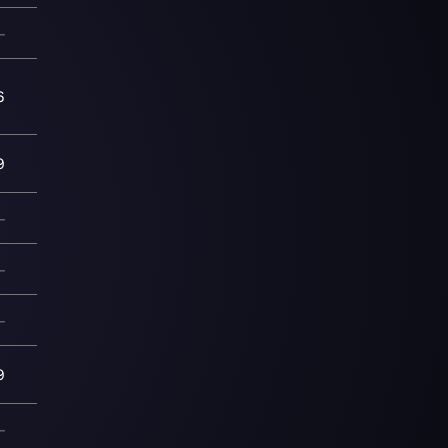
—
6
9
—
—
—
9
—