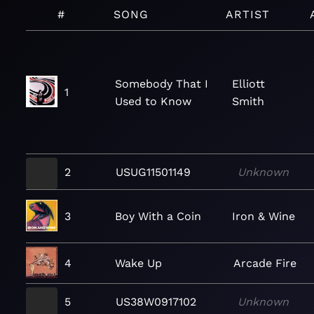
#
SONG
ARTIST
Somebody That I
Elliott
1
Used to Know
Smith
2
USUG11501149
Unknown
3
Boy With a Coin
Iron & Wine
4
Wake Up
Arcade Fire
5
US38W0917102
Unknown