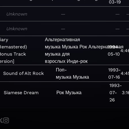
03-19
Unknown
—
—
Unknown
—
—
iary
Альтернативная
Remastered)
музыка
Музыка
Рок
Альтернативная
1994-
4:4
Bonus Track
музыка для
05-10
ersion]
взрослых
Инди-рок
Поп-
1993-
Sound of Alt Rock
4:4
музыка
Музыка
07-16
1993-
Siamese Dream
Рок
Музыка
07-
3:1
26