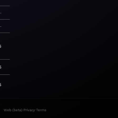
—
—
6
5
6
·
·
Web (beta)
Privacy
Terms