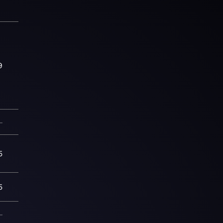
9
—
5
5
—