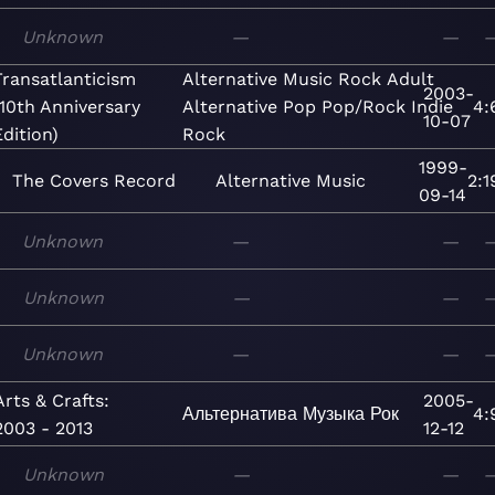
Unknown
—
—
Transatlanticism
Alternative
Music
Rock
Adult
2003-
(10th Anniversary
Alternative
Pop
Pop/Rock
Indie
4:
10-07
Edition)
Rock
1999-
The Covers Record
Alternative
Music
2:1
09-14
Unknown
—
—
Unknown
—
—
Unknown
—
—
Arts & Crafts:
2005-
Альтернатива
Музыка
Рок
4:
2003 - 2013
12-12
Unknown
—
—