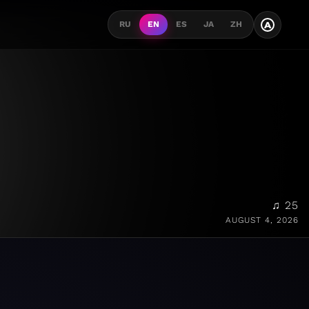
A
RU
EN
ES
JA
ZH
♫ 25
AUGUST 4, 2026