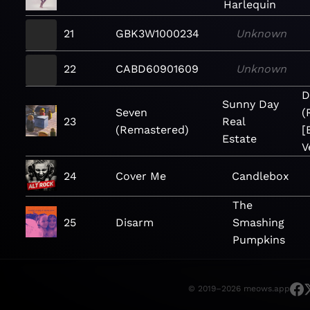
Harlequin
21
GBK3W1000234
Unknown
22
CABD60901609
Unknown
D
Sunny Day
Seven
(
23
Real
(Remastered)
[
Estate
V
24
Cover Me
Candlebox
The
25
Disarm
Smashing
Pumpkins
© 2019–2026 meows.app