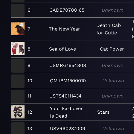
6
CADE70700165
Unknown
Death Cab
7
The New Year
for Cutie
8
Sea of Love
Cat Power
9
USMRG1654808
Unknown
10
QMJBM1500010
Unknown
11
USTS40111434
Unknown
Your Ex-Lover
12
Stars
Is Dead
13
USVR90237009
Unknown