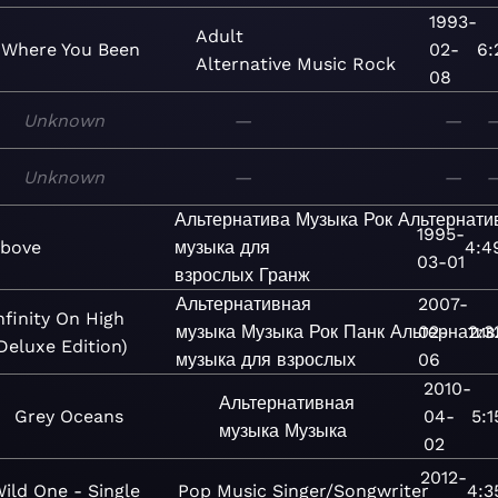
1993-
Adult
Where You Been
02-
6:
Alternative
Music
Rock
08
Unknown
—
—
Unknown
—
—
Альтернатива
Музыка
Рок
Альтернати
1995-
bove
музыка для
4:4
03-01
взрослых
Гранж
Альтернативная
2007-
nfinity On High
музыка
Музыка
Рок
Панк
Альтернатив
02-
2:3
Deluxe Edition)
музыка для взрослых
06
2010-
Альтернативная
Grey Oceans
04-
5:1
музыка
Музыка
02
2012-
ild One - Single
Pop
Music
Singer/Songwriter
4:3