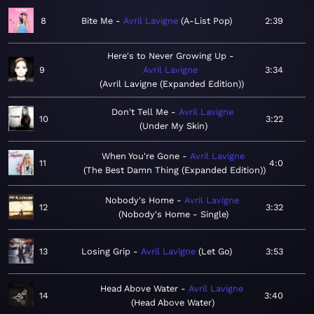
8
Bite Me
Avril Lavigne
A-List Pop
2:39
Here's to Never Growing Up
9
Avril Lavigne
3:34
Avril Lavigne (Expanded Edition)
Don't Tell Me
Avril Lavigne
10
3:22
Under My Skin
When You're Gone
Avril Lavigne
11
4:0
The Best Damn Thing (Expanded Edition)
Nobody's Home
Avril Lavigne
12
3:32
Nobody's Home - Single
13
Losing Grip
Avril Lavigne
Let Go
3:53
Head Above Water
Avril Lavigne
14
3:40
Head Above Water