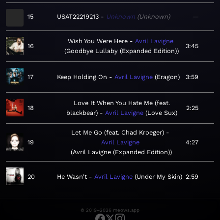
15
USAT22219213
Unknown
Unknown
—
Wish You Were Here
Avril Lavigne
16
3:45
Goodbye Lullaby (Expanded Edition)
17
Keep Holding On
Avril Lavigne
Eragon
3:59
Love It When You Hate Me (feat.
18
2:25
blackbear)
Avril Lavigne
Love Sux
Let Me Go (feat. Chad Kroeger)
19
Avril Lavigne
4:27
Avril Lavigne (Expanded Edition)
20
He Wasn't
Avril Lavigne
Under My Skin
2:59
© 2019–2026 meows.app